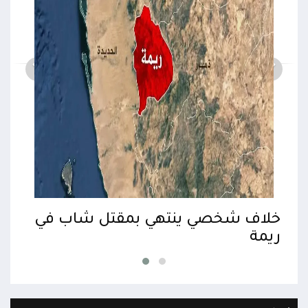
ث
خلاف شخصي ينتهي بمقتل شاب في
لغم
ريمة
عن