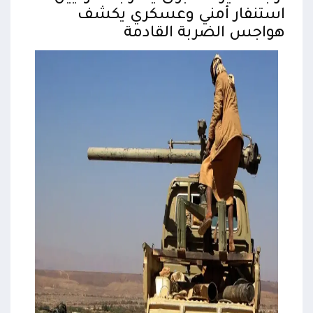
استنفار أمني وعسكري يكشف
إجب
هواجس الضربة القادمة
ال