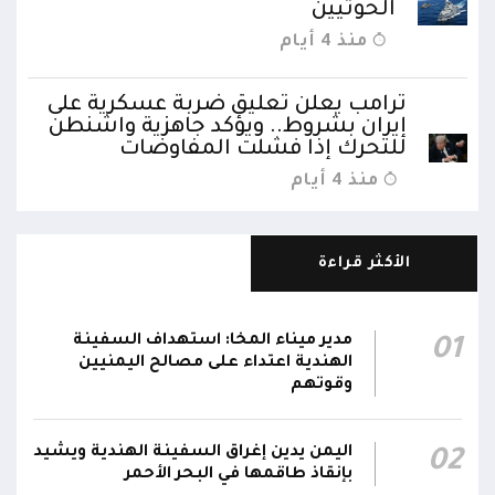
الحوثيين
منذ 4 أيام
ترامب يعلن تعليق ضربة عسكرية على
إيران بشروط.. ويؤكد جاهزية واشنطن
للتحرك إذا فشلت المفاوضات
منذ 4 أيام
الأكثر قراءة
مدير ميناء المخا: استهداف السفينة
01
الهندية اعتداء على مصالح اليمنيين
وقوتهم
اليمن يدين إغراق السفينة الهندية ويشيد
02
بإنقاذ طاقمها في البحر الأحمر