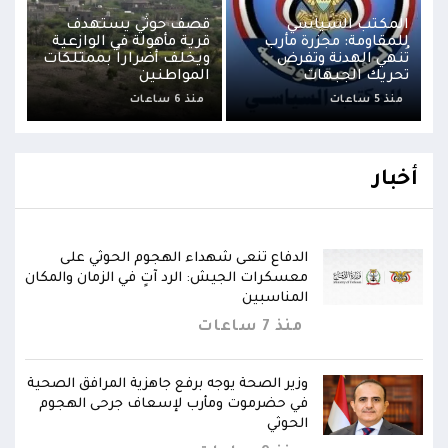
المكتب السياسي
قصف حوثي يستهدف
للمقاومة: مجزرة مأرب
قرية مأهولة في الوازعية
تُنهي الهدنة وتفرض
ويخلف أضراراً بممتلكات
تحريك الجبهات
المواطنين
منذ 5 ساعات
منذ 6 ساعات
أخبار
الدفاع تنعى شهداء الهجوم الحوثي على
كان
معسكرات الجيش: الرد آتٍ في الزمان والمكان
المناسبين
منذ 7 ساعات
حية
وزير الصحة يوجه برفع جاهزية المرافق الصحية
م
في حضرموت ومأرب لإسعاف جرحى الهجوم
الحوثي