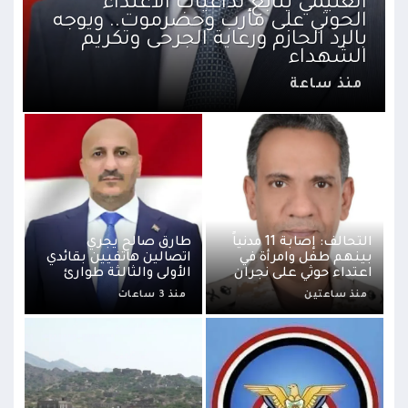
العليمي يتابع تداعيات الاعتداء
الحوثي على مأرب وحضرموت.. ويوجه
بالرد الحازم ورعاية الجرحى وتكريم
الشهداء
منذ ساعة
التحالف: إصابة 11 مدنياً
طارق صالح يجري
بينهم طفل وامرأة في
اتصالين هاتفيين بقائدي
اعتداء حوثي على نجران
الأولى والثالثة طوارئ
منذ ساعتين
منذ 3 ساعات