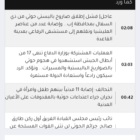
كما ورد
عاجل| فشل إطلاق صاروخ باليستي حوثي من ذي
السفال بمحافظة إب.. وإصابة عدد من عناصر
02:08
المليشيا ونقلهم إلى مستشفى الرفاعي بمدينة
القاعدة
العمليات المشتركة بوزارة الدفاع تنعى 17 من
أبطال الجيش استشهدوا في هجوم حوثي
02:03
بالصواريخ الباليستية والمسيرات.. وتؤكد: الرد
سيكون رادعاً واستعادة الدولة مستمرة
التحالف: إصابة 11 مدنياً بينهم طفل وامرأة في
نجران جراء اعتداءات حوثية بالمقذوفات على الأعيان
00:42
المدنية
نائب رئيس مجلس القيادة الفريق أول ركن طارق
صالح: جرائم الحوثي لن تثني القوات المسلحة عن
00:29
أداء واجبها الوطني واستعادة الدولة وعاصمتها