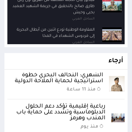
فيديو| بيان اللجنة المكلفة من الفريق أول ركن
طارق صالح بالتحقيق في جريمة الشهيد العميد
يحيى وحيش
الساحل الغربي
المقاومة الوطنية تودع اثنين من أبطال البحرية
إلى فردوس الشهداء في المخا
الساحل الغربي
قائد محور الحديدة : خسارتنا للشهيد وحيش لن
تزيدنا إلا إصرارا لاستعادة الدولة
أرجاء
الساحل الغربي
الشهري: التحالف البحري خطوة
استراتيجية لحماية الملاحة الدولية
منذ 11 ساعة
رباعية إقليمية تؤكد دعم الحلول
الدبلوماسية وتشدد على حماية باب
المندب وهرمز
منذ يوم