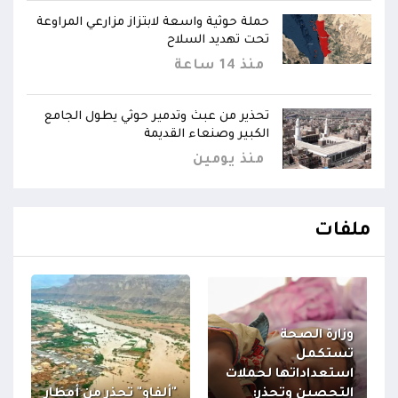
حملة حوثية واسعة لابتزاز مزارعي المراوعة
تحت تهديد السلاح
منذ 14 ساعة
تحذير من عبث وتدمير حوثي يطول الجامع
الكبير وصنعاء القديمة
منذ يومين
ملفات
وزارة الصحة
تستكمل
استعداداتها لحملات
التحصين وتحذر:
"ألفاو" تحذر من أمطار