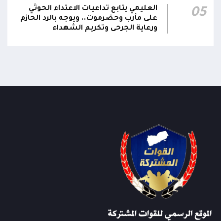
قدرة الدولة على التعامل مع مختلف المخاطر
العليمي يتابع تداعيات الاعتداء الحوثي
05
على مأرب وحضرموت.. ويوجه بالرد الحازم
شدد #مجلس_الدفاع_الوطني على رفع أعلى درجات
ورعاية الجرحى وتكريم الشهداء
الجاهزية واليقظة وتعزيز التنسيق بين الوحدات
العسكرية والأمنية والاستخباراتية واتخاذ التدابير
01:07
اللازمة لحماية المدنيين والمنشآت الحيوية وإحباط
المخططات الحوثية
أشاد #مجلس_الدفاع_الوطني بمستوى الجاهزية
القتالية للقوات المسلحة والأجهزة الأمنية
وبالجهود التي تبذلها في مواجهة مليشيا الحوثي
01:07
والتنظيمات الإرهابية ومكافحة الجريمة المنظمة
وعمليات تهريب الأسلحة والمخدرات، إلى جانب
إسهامها في حماية خطوط الملاحة الدولية