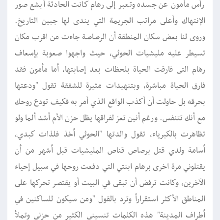
رأس مأمون عن جسده وتعبر إلى رهام كانت الحادثة أبشع صور
الإنتهاك وأعلى مراتب الجريمة التي يندى لها جبين التاريخ.
وروى لنا بعض سكان المنطقة أن الرصاصة جاءت من اقرب مكان
تسيطر عليه مليشيات الحوثي، حيث واجهوا صعوبة بإسعاف
رهام التى فارقت الحياة بلحظات بعد إصابتها، أما مأمون فقد
فارق الحياة مباشرة، وبتنهيدات مثيرة للشفقة تقول "ودعتها
بحرقه بل حاولت أن أكذب الواقع الذي أمر به فكيف تودع روحك
مع أنك تتنفس. ورغم أنين تعز لفراقها يظل حزن الأم أشد ألما ولو
تظاهرت بالكبرياء، تقول والدتها "الحوثي أخذ فلذات كبدي،
أسامة ولدي قتل برصاص قناص المليشيات قبل أشهر من أن
يقتلوني مرة اخرى برهام ابنتي التي دفعت روحها في سبيل إحياء
الآخرين، وكانت ترفض أن تبقى في البيت أو يقتصر تحركها على
المناطق الأكثر استقراراً وترد بالقول "ومن سيكون للساكنين في
أطراف المدينة" هذه الكلمات تنسيني الكثير من حزني وتملأ