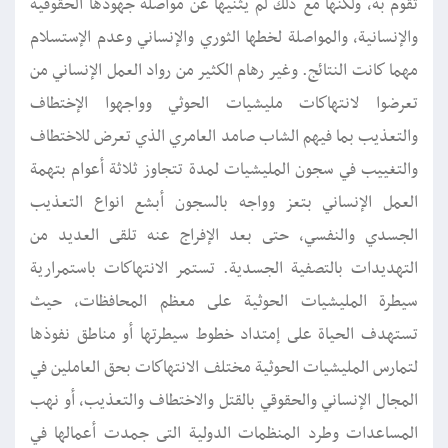
تقوم به, ولكنها مع ذلك لم يثنيها عن مواصلة جهودها الحقوقية
والإنسانية, والمواصلة لخطها الثوري والإنساني وعدم الإستسلام
مهما كانت النتائج. وغير رهام الكثير من رواد العمل الإنساني من
تعرضوا لانتهاكات مليشيات الحوثي وواجهوا الإختطاف
والتعذيب بما فيهم الشاب صامد العامري الذي تعرض للاختطاف
والتغييب في سجون المليشيات لمدة تتجاوز ثلاثة أعوام بتهمة
العمل الإنساني بتعز وواجه بالسجون أبشع انواع التعذيب
الجسدي والنفسي، حتى بعد الإفراج عنه تلقى العديد من
التهديدات بالتصفية الجسدية. تستمر الانتهاكات باستمرارية
سيطرة المليشيات الحوثية على معظم المحافظات، حيث
تستهدف الحياة على إمتداد خطوط سيطرتها أو مناطق نفوذها
لتمارس المليشيات الحوثية مختلف الانتهاكات بحق العاملين في
المجال الإنساني والحقوقي بالقتل والاختطاف والتعذيب، أو نهب
المساعدات وطرد المنظمات الدولية التى جمدت أعمالها في