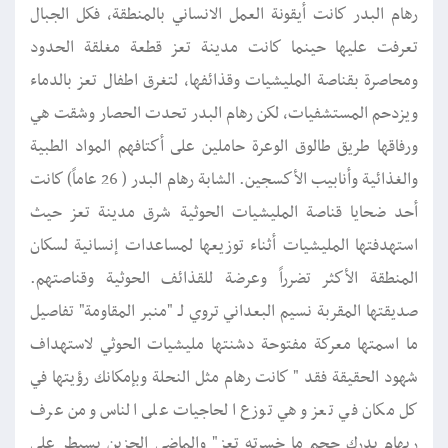
رهام البدر كانت أيقونة العمل الانساني بالمنطقة، فكل الجبال
تعرفت عليها حينما كانت مدينة تعز قطعة مغلقة الحدود
ومحاصرة بقناصة المليشيات وقذائفها، لتغرق اطفال تعز بالدماء
ويزدحم المستشفيات، لكن رهام البدر تحدت الحصار وشقت هي
ورفاقها طريق طالوق الوعرة حاملين على أكتافهم المواد الطبية
والغذائية وأنابيب الأكسجين. الشابة رهام البدر ( 26 عاماً) كانت
أحد ضحايا قناصة المليشيات الحوثية شرق مدينة تعز حيث
استهدفتها المليشيات أثناء توزيعها لمساعدات إنسانية لسكان
المنطقة الأكثر تضرراً وعرضة للقذائف الحوثية وقناصتهم.
صديقتها المقربة نسيم البعداني تروي لـ "منبر المقاومة" تفاصيل
ما اسمتها معركة مفتوحة دشنتها مليشيات الحوثي لاستهداف
شهود الحقيقة فقد " كانت رهام مثل النحلة وبإمكانك رؤيتها في
كل مكان في تعز وهي توزع الحاجيات على الناس ومن عرف
ريهام يدرك حجم ما خسرته تعز" والماضي الحزين يسيطر على