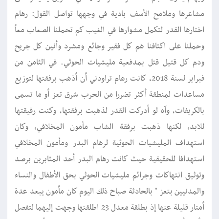
مشاعرها وملامح الأسف بادية في وجهها تواصل القول: رهام
اختارها القدر لتكمل مشوارها في الغيب كم تحملنا الصعاب معاً
وحملنا على اكتافنا هم كل فقير وجائع ومشرد وأنين كل جريح
ودم كل قتيل قتل بمدفعية مليشيات الحوثي. في الثامن من
فبراير لسنة 2018، كانت رهام تراودني أن أذهب برفقتها لتوزيع
مساعدات لمنطقة أكثر تضررا من الحرب شرق تعز أو ما تسمى
بالكريفات، وآه لو أدركت القدر لذهبت برفقتها, وكنت رفيقتها
للابد، لكنها ذهبت برفقة الشاب مأمون المخلافي، وكان
استهداف المليشيات الحوثية لرهام البدر ومأمون المخلافي
استهدافا للحقيقية حيث كانت رهام البدر أحد المثابرين برصد
وتوثيق انتهاكات وجرائم مليشيات الحوثي بحق الأطفال والنساء
والمدنيين بتعز " بالحادثة صباح ذلك اليوم كان مأمون يبعد عدة
أمتار قليلة عنها إذ بطلقة معدل 23 اطلقتها وجهت إليهما لتفصل