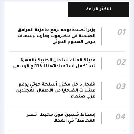
والاستقرار في المنطقة
الأكثر قراءة
رحب #مجلس_الدفاع_الوطني باتفاقية مكة للدفاع
المشترك بين المملكة العربية السعودية وتركيا
وباكستان، مؤكدا انها خطوة استراتيجية لتعزيز
01:10
وزير الصحة يوجه برفع جاهزية المرافق
01
الأمن الجماعي والاستقرار الإقليمي والتعاون
الصحية في حضرموت ومأرب لإسعاف
جرحى الهجوم الحوثي
الدفاعي
دعا #مجلس_الدفاع_الوطني القوى السياسية
مدينة الملك سلمان الطبية بالمهرة
02
والمكونات الوطنية ووسائل الإعلام إلى تعزيز
تستكمل استعداداتها للافتتاح الرسمي
الاصطفاف الوطني وتوحيد الخطاب خلف
01:09
مؤسسات الدولة والقوات المسلحة والعمل على
انفجار داخل مخزن أسلحة حوثي يوقع
03
إفشال مساعي الحوثيين الرامية إلى إضعاف
عشرات الضحايا من الأطفال المجندين
الجبهة الداخلية وتمرير مخططاتهم التخريبية
غرب صنعاء
أكد #مجلس_الدفاع_الوطني أن التضحيات الوطنية
التي يفرضها التصعيد الحوثي ستقابل بإجراءات
إسقاط مُسيرة فوق محيط "قصر
04
حازمة تستهدف مصادر التهديد والإرهاب، بما
المحافظ" في المكلا
01:08
يضمن حماية المواطنين والمنشآت الحيوية وتعزيز