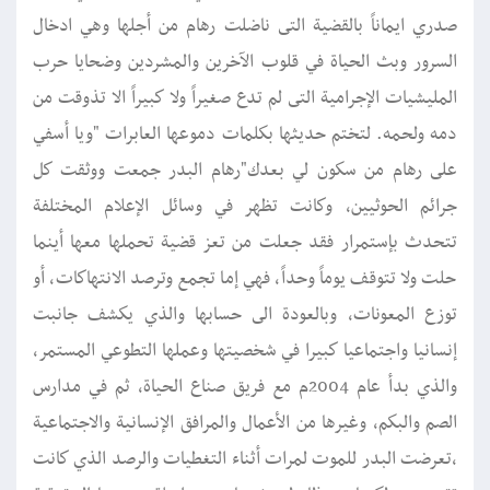
صدري ايماناً بالقضية التى ناضلت رهام من أجلها وهي ادخال
السرور وبث الحياة في قلوب الآخرين والمشردين وضحايا حرب
المليشيات الإجرامية التى لم تدع صغيراً ولا كبيراً الا تذوقت من
دمه ولحمه. لتختم حديثها بكلمات دموعها العابرات "ويا أسفي
على رهام من سكون لي بعدك"رهام البدر جمعت ووثقت كل
جرائم الحوثيين, وكانت تظهر في وسائل الإعلام المختلفة
تتحدث بإستمرار فقد جعلت من تعز قضية تحملها معها أينما
حلت ولا تتوقف يوماً وحداً, فهي إما تجمع وترصد الانتهاكات, أو
توزع المعونات, وبالعودة الى حسابها والذي يكشف جانبت
إنسانيا واجتماعيا كبيرا في شخصيتها وعملها التطوعي المستمر,
والذي بدأ عام 2004م مع فريق صناع الحياة, ثم في مدارس
الصم والبكم, وغيرها من الأعمال والمرافق الإنسانية والاجتماعية
،تعرضت البدر للموت لمرات أثناء التغطيات والرصد الذي كانت