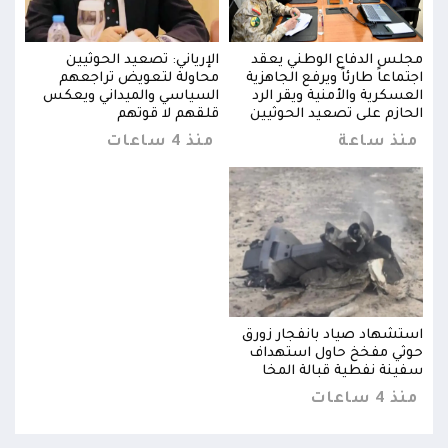
مجلس الدفاع الوطني يعقد
الإرياني: تصعيد الحوثيين
مجلس
اجتماعاً طارئاً ويرفع الجاهزية
محاولة لتعويض تراجعهم
اجتما
العسكرية والأمنية ويقر الرد
السياسي والميداني ويعكس
العس
الحازم على تصعيد الحوثيين
قلقهم لا قوتهم
الحا
منذ ساعة
منذ 4 ساعات
من
استشهاد صياد بانفجار زورق
استش
حوثي مفخخ حاول استهداف
حوثي
سفينة نفطية قبالة المخا
سفين
منذ 4 ساعات
منذ 4 س