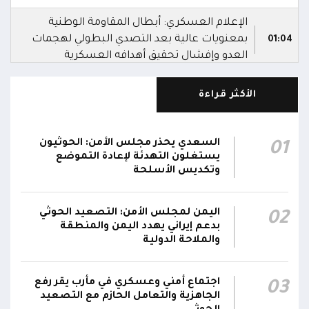
الإعلام العسكري: أبطال المقاومة الوطنية
بمعنويات عالية بعد التصدي البطولي لهجمات
01:04
العدو وإفشال تحقيق أهدافه العسكرية
الإعلام العسكري للمقاومة الوطنية: هجمات
الأكثر قراءة
الحوثي فشلت في تحقيق أهدافها العسكرية، ولا
01:01
محاولات عدائية أخرى هذه الليلة
السعدي يحذر مجلس الأمن: الحوثيون
01
مصدر عسكري: المقاومة الوطنية تحبط هجوماً
يستغلون التهدئة لإعادة التموضع
حوثياً جديداً على المخا وتدمر 6 مُسيرات.. وسقوط
00:05
وتكديس الأسلحة
صاروخين باليستيين في البحر دون إصابة أي هدف
اليمن لمجلس الأمن: التصعيد الحوثي
02
السلطة المحلية بالمخا تدين هجمات الحوثيين على
بدعم إيراني يهدد اليمن والمنطقة
الميناء وتؤكد أنها لن تثني المدينة عن مواصلة
23:47
والملاحة الدولية
جهود البناء والتنمية
اجتماع أمني وعسكري في مأرب يقر رفع
03
الجاهزية والتعامل الحازم مع التصعيد