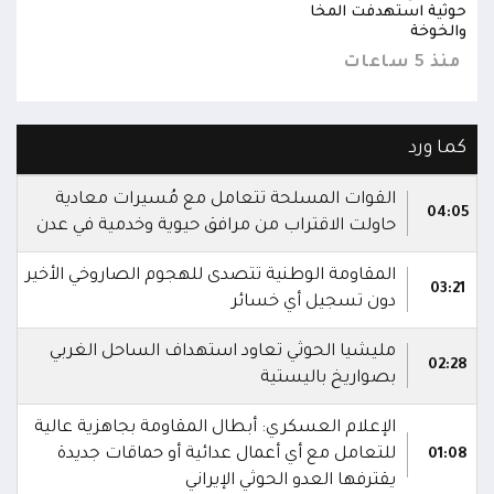
حوثية استهدفت المخا
حوثي
والخوخة
والخ
منذ 5 ساعات
منذ 5 س
كما ورد
القوات المسلحة تتعامل مع مُسيرات معادية
04:05
حاولت الاقتراب من مرافق حيوية وخدمية في عدن
المقاومة الوطنية تتصدى للهجوم الصاروخي الأخير
03:21
دون تسجيل أي خسائر
مليشيا الحوثي تعاود استهداف الساحل الغربي
02:28
بصواريخ باليستية
الإعلام العسكري: أبطال المقاومة بجاهزية عالية
للتعامل مع أي أعمال عدائية أو حماقات جديدة
01:08
يقترفها العدو الحوثي الإيراني