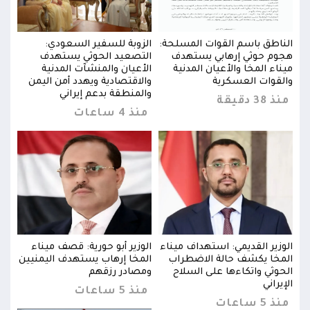
الناطق باسم القوات المسلحة:
الزوبة للسفير السعودي:
النا
هجوم حوثي إرهابي يستهدف
التصعيد الحوثي يستهدف
هجوم
ميناء المخا والأعيان المدنية
الأعيان والمنشآت المدنية
ميناء
ن
والقوات العسكرية
والاقتصادية ويهدد أمن اليمن
والق
والمنطقة بدعم إيراني
منذ 38 دقيقة
منذ 38 د
منذ 4 ساعات
الوزير القديمي: استهداف ميناء
الوزير أبو حورية: قصف ميناء
الوز
يين
المخا يكشف حالة الاضطراب
المخا إرهاب يستهدف اليمنيين
المخ
الحوثي واتكاءها على السلاح
ومصادر رزقهم
الحو
الإيراني
الإير
منذ 5 ساعات
منذ 5 ساعات
منذ 5 س