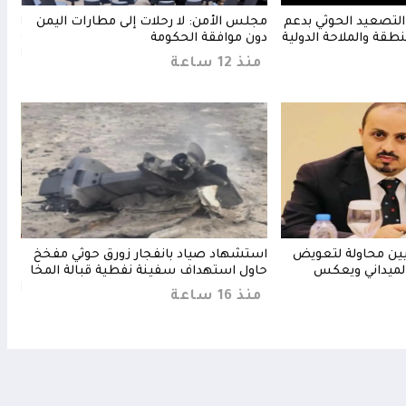
التصعيد الحوثي بدعم
مجلس الأمن: لا رحلات إلى مطارات اليمن
السع
نطقة والملاحة الدولية
دون موافقة الحكومة
يستغ
الأس
منذ 12 ساعة
منذ 11 
ثيين محاولة لتعويض
استشهاد صياد بانفجار زورق حوثي مفخخ
مجلس
لميداني ويعكس
حاول استهداف سفينة نفطية قبالة المخا
ويرف
الحا
منذ 16 ساعة
منذ 12 