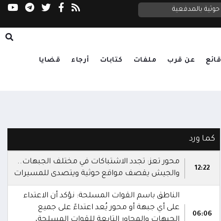
القوات المسلحة تنفذ رداً عسكرياً موحداً على مل
المقاومة الوطنية تدك مراكز قيادة وسيطرة وتحصينات وتجمعات لمليشيا الحوثي جنوب الحديدة
وثية بالمدفعية
ائع
عن قرب
ملفات
كتابات
أرجاء
قضايا
كما ورد
محور تعز: تجدد الاشتباكات في مختلف الجبهات..
12:22
والجيش يقصف مواقع حوثية ويتصدى للمسيرات
الناطق باسم القوات المسلحة: نؤكد أن الاعتداء
على أي جبهة أو محور يُعد اعتداءً على جميع
06:06
الجبهات والمحاور التابعة للقوات المسلحة،