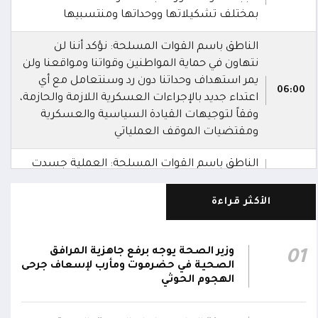
بمختلف تشكيلاتها ووحداتها ومنتسبيها
الناطق باسم القوات المسلحة: نؤكد أننا لن
نتهاون في حماية المواطنين وقواتنا ومواقعنا ولن
يمر استهداف وحداتنا دون رد وسنتعامل مع أي
06:00
اعتداء جديد بالإجراءات العسكرية اللازمة والحازمة،
وفقاً لتوجيهات القيادة السياسية والعسكرية
ومقتضيات الموقف العملياتي
الناطق باسم القوات المسلحة: العملية جسدت
05:46
وحدة المحاور والقيادة والسيطرة للقوات المسلحة
الأكثر قراءة
الناطق باسم القوات المسلحة: سنرد دون تهاون
05:35
حال استمرت اعتداءات الحوثيين الغادرة
وزير الصحة يوجه برفع جاهزية المرافق
01
الناطق باسم القوات المسلحة: نفذنا عملاً
الصحية في حضرموت ومأرب لإسعاف جرحى
05:34
عسكرياً ضد العناصر الحوثية الإرهابية وعتادها
الهجوم الحوثي
المقاومة الوطنية تصد هجوماً حوثياً في جبهتي