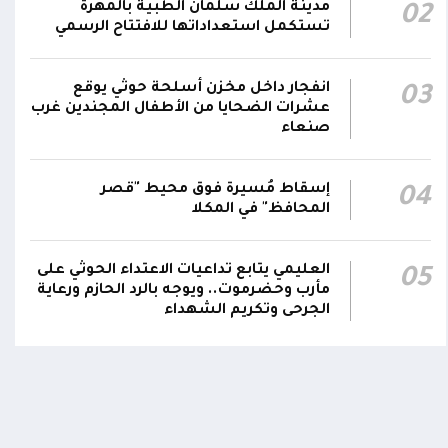
04:17
مدينة الملك سلمان الطبية بالمهرة
02
الحيمة بالتحيتا وحيس جنوب الحديدة
تستكمل استعداداتها للافتتاح الرسمي
أقر #مجلس_الدفاع_الوطني استمرار انعقاده
بصورة دائمة لمتابعة التطورات الميدانية والأمنية
انفجار داخل مخزن أسلحة حوثي يوقع
03
واتخاذ ما يلزم من إجراءات بصورة عاجلة ومستمرة
01:13
عشرات الضحايا من الأطفال المجندين غرب
صنعاء
بما يضمن سرعة الاستجابة للتصعيد الحوثي
والتعامل مع تداعياته على مختلف المستويات
إسقاط مُسيرة فوق محيط "قصر
04
المحافظ" في المكلا
العليمي يتابع تداعيات الاعتداء الحوثي على
05
مأرب وحضرموت.. ويوجه بالرد الحازم ورعاية
الجرحى وتكريم الشهداء