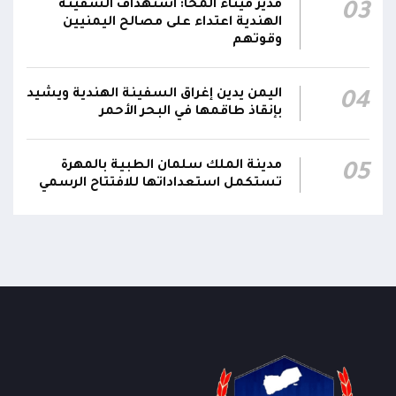
مدير ميناء المخا: استهداف السفينة
03
الهندية اعتداء على مصالح اليمنيين
قرارات رئاسية بتعيين أحمد سعيد بن بريك وراشد
وقوتهم
ناصر الجند مستشارين لرئيس مجلس القيادة
21:10
الرئاسي وترقيتهما إلى رتبة فريق
اليمن يدين إغراق السفينة الهندية ويشيد
04
بإنقاذ طاقمها في البحر الأحمر
مدينة الملك سلمان الطبية بالمهرة
05
تستكمل استعداداتها للافتتاح الرسمي