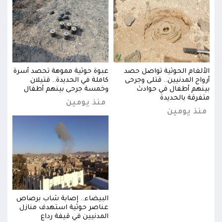
سرة
الألغام الحوثية تواصل حصد
عبوة حوثية مموهة تحصد أسرة
الأل
أرواح المدنيين.. قتلى وجرحى
كاملة في الحديدة.. قتيلان
أروا
بينهم أطفال في حوادث
وخمسة جرحى بينهم أطفال
بينه
متفرقة بالحديدة
متفر
منذ يومين
منذ يومين
منذ
اص
البيضاء.. إصابة شاب برصاص
ل
عناصر حوثية استهدف منازل
المدنيين في قيفة رداع