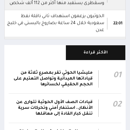
وسقطرى يستفيد منها أكثر من 112 ألف شخص
الحوثيون يزعمون استهداف ثاني ناقلة نفط
سعودية خلال 24 ساعة بصاروخ باليستي في خليج
22:01
عدن
الشركة اليمنية للغاز: أعمال الصيانة أوشكت على
الانتهاء وإمدادات الغاز ستعود تدريجياً لتغطية
21:45
الأكثر قراءة
احتياجات كافة المحافظات
رئيس مجلس القيادة يُصدر قراراً بتعيين يحيى
مليشيا الحوثي تقر بمصرع ثلاثة من
01
محمد كزمان وكيلاً لقطاع الأمن الداخلي، وأحمد
قياداتها الميدانية وتواصل التعتيم على
21:18
سعد السقطري وكيلاً لقطاع الأمن الخارجي؛ في
الحجم الحقيقي لخسائرها
الجهاز المركزي لأمن الدولة
قيادات الصف الأول الحوثية تتوارى عن
02
رئيس مجلس القيادة يعين اللواء الركن طيار
الأنظار.. استنفار أمني وتحركات سرية
عبدالعزيز سعيد المحيا قائداً للقوات الجوية والدفاع
تنقل كبار القادة إلى معاقلها
21:13
الجوي.. ويُعين العميد ناشر منصور باجري رئيساً
لأركانها