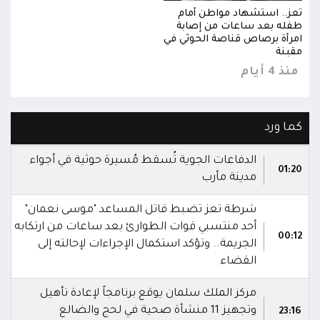
تعز.. استشهاد مواطن أمام
تعز.
طفله بعد ساعات من إصابة
طفله
امرأة برصاص قناصة الحوثي في
امرأ
مقبنة
مقبن
منذ 4 أيام
منذ 4 
كما ورد
الدفاعات الجوية تُسقط مُسيرة حوثية في أجواء
01:20
مدينة مأرب
شرطة تعز تضبط قاتل المساعد "موسى نعمان"
أحد منتسبي قوات الطوارئ بعد ساعات من ارتكابه
00:12
الجريمة.. وتؤكد استكمال الإجراءات لإحالته إلى
القضاء
مركز الملك سلمان يوقع برنامجاً لإعادة تأهيل
وتجهيز 11 منشأة صحية في لحج والضالع
23:16