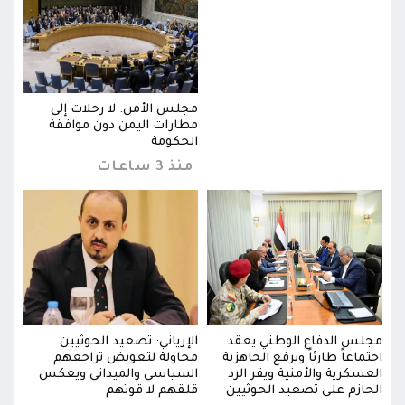
مجلس الأمن: لا رحلات إلى
مطارات اليمن دون موافقة
الحكومة
منذ 3 ساعات
مجلس الدفاع الوطني يعقد
الإرياني: تصعيد الحوثيين
مجلس
اجتماعاً طارئاً ويرفع الجاهزية
محاولة لتعويض تراجعهم
اجتما
العسكرية والأمنية ويقر الرد
السياسي والميداني ويعكس
العس
الحازم على تصعيد الحوثيين
قلقهم لا قوتهم
الحا