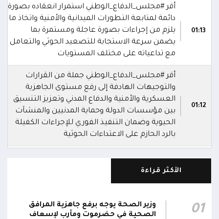
أقر #مجلس_الدفاع_الوطني استمرار انعقاده بصورة
دائمة لمتابعة التطورات الميدانية والأمنية واتخاذ ما
يلزم من إجراءات بصورة عاجلة ومستمرة بما
01:13
يضمن سرعة الاستجابة للتصعيد الحوثي والتعامل
مع تداعياته على مختلف المستويات
أقر #مجلس_الدفاع_الوطني جملة من القرارات
والتوجيهات الهادفة إلى رفع مستوى الجاهزية
العسكرية والأمنية والدفاع المدني وتعزيز التنسيق
01:12
بين مؤسسات الدولة وحماية المدنيين والمنشآت
الحيوية وضمان التنفيذ الفوري للإجراءات الكفيلة
بالرد الحازم على الاعتداءات الحوثية
أشاد #مجلس_الدفاع_الوطني بالدور السعودي في
حماية أمن المنطقة وممراتها المائية وتعزيز
الأكثر قراءة
01:11
الشراكات الإقليمية والدولية بما يخدم الأمن
والاستقرار في المنطقة
وزير الصحة يوجه برفع جاهزية المرافق
01
رحب #مجلس_الدفاع_الوطني باتفاقية مكة للدفاع
الصحية في حضرموت ومأرب لإسعاف