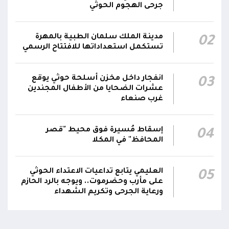
جرحى الهجوم الحوثي
المشترك بين المملكة العربية السعودية وتركيا
وباكستان، مؤكدا انها خطوة استراتيجية لتعزيز
01:10
الأمن الجماعي والاستقرار الإقليمي والتعاون
مدينة الملك سلمان الطبية بالمهرة
02
الدفاعي
تستكمل استعداداتها للافتتاح الرسمي
دعا #مجلس_الدفاع_الوطني القوى السياسية
انفجار داخل مخزن أسلحة حوثي يوقع
والمكونات الوطنية ووسائل الإعلام إلى تعزيز
03
عشرات الضحايا من الأطفال المجندين
الاصطفاف الوطني وتوحيد الخطاب خلف
01:09
غرب صنعاء
مؤسسات الدولة والقوات المسلحة والعمل على
إفشال مساعي الحوثيين الرامية إلى إضعاف
الجبهة الداخلية وتمرير مخططاتهم التخريبية
إسقاط مُسيرة فوق محيط "قصر
04
المحافظ" في المكلا
أكد #مجلس_الدفاع_الوطني أن التضحيات الوطنية
التي يفرضها التصعيد الحوثي ستقابل بإجراءات
العليمي يتابع تداعيات الاعتداء الحوثي
05
حازمة تستهدف مصادر التهديد والإرهاب، بما
01:08
على مأرب وحضرموت.. ويوجه بالرد الحازم
يضمن حماية المواطنين والمنشآت الحيوية وتعزيز
ورعاية الجرحى وتكريم الشهداء
قدرة الدولة على التعامل مع مختلف المخاطر
شدد #مجلس_الدفاع_الوطني على رفع أعلى درجات