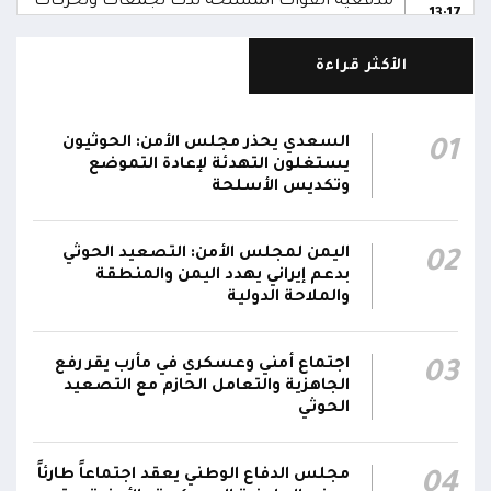
مدفعية القوات المسلحة تدك تجمعات وتحركات
13:17
حوثية شمال وغرب الضالع
الأكثر قراءة
اشتباكات بين قوات الجيش ومليشيا الحوثي في
06:19
جبهتي الدفاع الجوي وتبة المدرجات شمال غربي تعز
السعدي يحذر مجلس الأمن: الحوثيون
01
الدفاعات الجوية تتعامل مع مسيرات معادية في
يستغلون التهدئة لإعادة التموضع
06:13
أجواء مدينة المخا
وتكديس الأسلحة
اليمن لمجلس الأمن: التصعيد الحوثي
02
بدعم إيراني يهدد اليمن والمنطقة
والملاحة الدولية
اجتماع أمني وعسكري في مأرب يقر رفع
03
الجاهزية والتعامل الحازم مع التصعيد
الحوثي
مجلس الدفاع الوطني يعقد اجتماعاً طارئاً
04