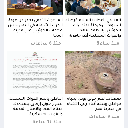
دة
العليمي: أعطينا السلام فرصته
المبعوث الأممي يحذر من عودة
العل
دين
لسنوات.. ومرحلة اعتداءات
الحرب الشاملة في اليمن ويدين
لسنو
الحوثيين بلا كلفة انتهت
هجمات الحوثيين على مدينة
الحو
والقوات المسلحة أكثر جاهزية
المخا
والق
منذ ساعة
منذ 6 ساعات
من
حة:
صنعاء.. لغم حوثي يودي بحياة
الناطق باسم القوات المسلحة:
صنعا
مواطن ونجله أثناء رعي الأغنام
هجوم حوثي إرهابي يستهدف
مواط
في مديرية نهم
ميناء المخا والأعيان المدنية
في م
والقوات العسكرية
منذ 9 ساعات
منذ 9 س
منذ 17 ساعة