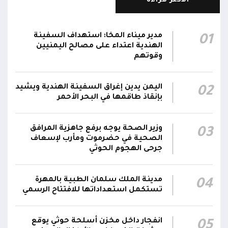
الأكثر قراءة
استشهاد 3 جنود وإصابة 4 آخرين في هجوم
بمُسيرة حوثية استهدف مواقع عسكرية لقوات
12:08
مدير ميناء المخا: استهداف السفينة
01
دفاع شبوة في حريب جنوبي مأرب
الهندية اعتداء على مصالح اليمنيين
وقوتهم
تحليق مسيرات في أجواء سيئون والدفاعات
12:02
تتصدى لها
اليمن يدين إغراق السفينة الهندية ويشيد
02
بإنقاذ طاقمها في البحر الأحمر
صاروخ حوثي يستهدف مخيماً للنازحين في مأرب
ويصيب عدداً منهم.. وصاروخ آخر يطول تجمعات
11:57
سكنية
وزير الصحة يوجه برفع جاهزية المرافق
03
الصحية في حضرموت ومأرب لإسعاف
جرحى الهجوم الحوثي
مدينة الملك سلمان الطبية بالمهرة
04
تستكمل استعداداتها للافتتاح الرسمي
انفجار داخل مخزن أسلحة حوثي يوقع
05