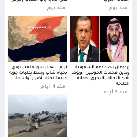
منذ يوم
منذ يوم
منذ
ي
إردوغان يجدد دعم السعودية
تريم.. انهيار سور ملعب يودي
إردو
ية
ويدين هجمات الحوثيين.. ويؤكد
بحياة شاب وسط تقلبات جوية
ويدي
تأييد التحالف البحري لحماية
عنيفة تخلف أضراراً واسعة
تأيي
الملاحة
المل
منذ 4 أيام
منذ 3 أيام
منذ 3 