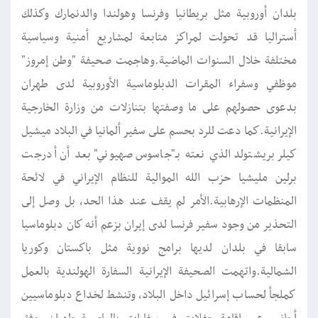
بلدان أوروبية مثل بريطانيا وفرنسا وهولندا والدنمارك وكذلك
أستراليا قد تحولت لمراكز متابعة لمشاريع أمنية وسياسية
مختلفة خلال السنوات الماضية.وهاجمت صحيفة "وطن إمروز"
موظفي وسفراء المقرات الدبلوماسية الأوروبية لدى طهران
بدعوى حصولهم على ما وصفتها بتنازلات من وزارة الخارجية
الإيرانية.كما دعت للرد بحسم على سفير ألمانيا في البلاد ميشيل
كيلر بريشتولد الذي نعته بـ"جاسوس صهيوني" بعد أن أدرجت
برلين مليشيا حزب الله الموالية للنظام الإيراني في لائحة
المنظمات الإرهابية.الأمر لم يقف عند هذا الحد، بل وصل إلى
التحذير من وجود سفير فرنسا لدى إيران بزعم أنه كان دبلوماسيا
سابقا في بلدان لديها برامج نووية مثل باكستان وكوريا
الشمالية.واتهمت الصحيفة الإيرانية السفارة الهولندية بالعمل
كملجأ لحساب إسرائيل داخل البلاد، وتنشط لخداع دبلوماسيين