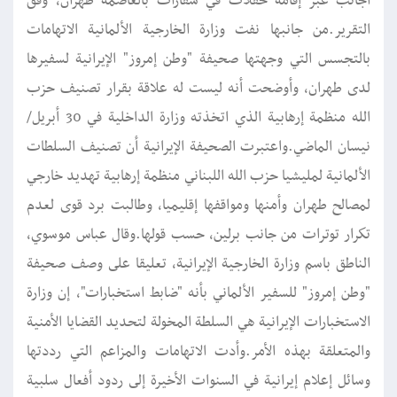
أجانب عبر إقامة حفلات في سفارات بالعاصمة طهران، وفق
التقرير.من جانبها نفت وزارة الخارجية الألمانية الاتهامات
بالتجسس التي وجهتها صحيفة "وطن إمروز" الإيرانية لسفيرها
لدى طهران، وأوضحت أنه ليست له علاقة بقرار تصنيف حزب
الله منظمة إرهابية الذي اتخذته وزارة الداخلية في 30 أبريل/
نيسان الماضي.واعتبرت الصحيفة الإيرانية أن تصنيف السلطات
الألمانية لمليشيا حزب الله اللبناني منظمة إرهابية تهديد خارجي
لمصالح طهران وأمنها ومواقفها إقليميا، وطالبت برد قوى لعدم
تكرار توترات من جانب برلين، حسب قولها.وقال عباس موسوي،
الناطق باسم وزارة الخارجية الإيرانية، تعليقا على وصف صحيفة
"وطن إمروز" للسفير الألماني بأنه "ضابط استخبارات"، إن وزارة
الاستخبارات الإيرانية هي السلطة المخولة لتحديد القضايا الأمنية
والمتعلقة بهذه الأمر.وأدت الاتهامات والمزاعم التي رددتها
وسائل إعلام إيرانية في السنوات الأخيرة إلى ردود أفعال سلبية