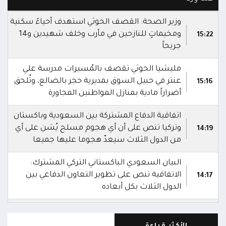
وزير الصحة: القصف الحوثي استهدف أحياءً سكنية
ومخيماتٍ للنازحين في مأرب وخلف شهيدين و14
15:22
جريحاً
مليشيا الحوثي تقصف بالمُسيرات مدرسة علي
عنتر في حبيل السوق بمديرية حجر بالضالع، وتُلحق
15:16
أضراراً مادية بمنازل المواطنين المجاورة
اتفاقية الدفاع المشتركة بين السعودية وباكستان
وتركيا تنص على أن أي هجوم مسلح يُشن على أي
14:19
من الدول الثلاث سيعدّ هجوما عليها جميعا
البيان السعودي الباكستاني التركي المشترك:
الاتفاقية تنص على تطوير التعاون الدفاعي بين
14:17
الدول الثلاث بكل أبعاده
السعودية وباكستان وتركيا توقع اتفاقية دفاع
14:16
مشترك