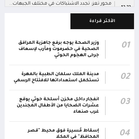
محور تعز: تجدد الاشتباكات في مختلف الجبهات..
12:22
والجيش يقصف مواقع حوثية ويتصدى للمسيرات
الأكثر قراءة
الناطق باسم القوات المسلحة: نؤكد أن الاعتداء
على أي جبهة أو محور يُعد اعتداءً على جميع
06:06
الجبهات والمحاور التابعة للقوات المسلحة،
وزير الصحة يوجه برفع جاهزية المرافق
01
بمختلف تشكيلاتها ووحداتها ومنتسبيها
الصحية في حضرموت ومأرب لإسعاف
جرحى الهجوم الحوثي
الناطق باسم القوات المسلحة: نؤكد أننا لن نتهاون
في حماية المواطنين وقواتنا ومواقعنا ولن يمر
مدينة الملك سلمان الطبية بالمهرة
02
استهداف وحداتنا دون رد وسنتعامل مع أي اعتداء
06:00
تستكمل استعداداتها للافتتاح الرسمي
جديد بالإجراءات العسكرية اللازمة والحازمة، وفقاً
لتوجيهات القيادة السياسية والعسكرية
ومقتضيات الموقف العملياتي
انفجار داخل مخزن أسلحة حوثي يوقع
03
عشرات الضحايا من الأطفال المجندين
غرب صنعاء
الناطق باسم القوات المسلحة: العملية جسدت
05:46
وحدة المحاور والقيادة والسيطرة للقوات المسلحة
إسقاط مُسيرة فوق محيط "قصر
04
المحافظ" في المكلا