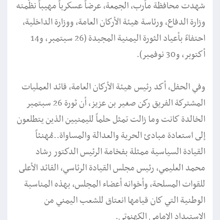
شهدت محافظة مأرب، الجمعة، عرضاً عسكرياً مهيباً نظّمته
وزارة الدفاع، ورئاسة هيئة الأركان العامة، ووزارة الداخلية،
احتفاءً بأعياد الثورة اليمنية المجيدة (26 سبتمبر، و14
أكتوبر، و30 نوفمبر).
وفي الحفل، أكد رئيس هيئة الأركان العامة، قائد العمليات
المشتركة الفريق ركن صغير بن عزيز، أن ثورة 26 سبتمبر
الخالدة كانت وما زالت تمثل حلماً لليمنيين الذين يتطلعون
إلى استعادة مبادئ الحرية والعدالة والمساواة..مُهنئاً
القيادة السياسية ممثلة بفخامة الرئيس الدكتور رشاد
محمد العليمي، رئيس مجلس القيادة الرئاسي، القائد الأعلى
للقوات المسلحة، وأخوانه أعضاء المجلس، بهذه المناسبة
الوطنية التي كان قيامها انعتاق للشعب اليمني من
الاستبداد الإمامي الكهنوتي.