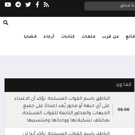
ة محاور
السعدي يحذر مجلس الأمن: الحوثيون يستغلون ا
ائع
عن قرب
ملفات
كتابات
أرجاء
قضايا
كما ورد
الناطق باسم القوات المسلحة: نؤكد أن الاعتداء
على أي جبهة أو محور يُعد اعتداءً على جميع
06:06
الجبهات والمحاور التابعة للقوات المسلحة،
بمختلف تشكيلاتها ووحداتها ومنتسبيها
الناطق باسم القوات المسلحة: نؤكد أننا لن