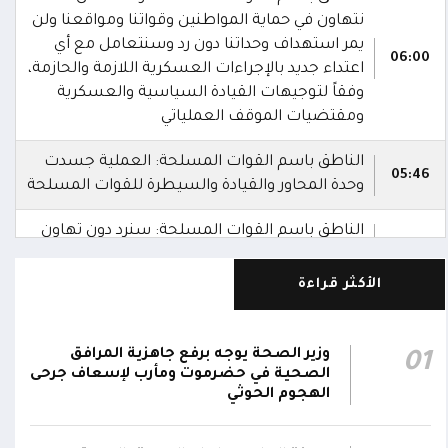
نتهاون في حماية المواطنين وقواتنا ومواقعنا ولن
يمر استهداف وحداتنا دون رد وسنتعامل مع أي
06:00
اعتداء جديد بالإجراءات العسكرية اللازمة والحازمة،
وفقاً لتوجيهات القيادة السياسية والعسكرية
ومقتضيات الموقف العملياتي
الناطق باسم القوات المسلحة: العملية جسدت
05:46
وحدة المحاور والقيادة والسيطرة للقوات المسلحة
الناطق باسم القوات المسلحة: سنرد دون تهاون
05:35
حال استمرت اعتداءات الحوثيين الغادرة
الأكثر قراءة
الناطق باسم القوات المسلحة: نفذنا عملاً
05:34
عسكرياً ضد العناصر الحوثية الإرهابية وعتادها
وزير الصحة يوجه برفع جاهزية المرافق
01
المقاومة الوطنية تصد هجوماً حوثياً في جبهتي
الصحية في حضرموت ومأرب لإسعاف جرحى
04:17
الحيمة بالتحيتا وحيس جنوب الحديدة
الهجوم الحوثي
أقر #مجلس_الدفاع_الوطني استمرار انعقاده