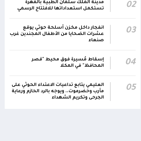
مدينة الملك سلمان الطبية بالمهرة
02
بصورة دائمة لمتابعة التطورات الميدانية والأمنية
تستكمل استعداداتها للافتتاح الرسمي
واتخاذ ما يلزم من إجراءات بصورة عاجلة ومستمرة
01:13
بما يضمن سرعة الاستجابة للتصعيد الحوثي
والتعامل مع تداعياته على مختلف المستويات
انفجار داخل مخزن أسلحة حوثي يوقع
03
عشرات الضحايا من الأطفال المجندين غرب
صنعاء
أقر #مجلس_الدفاع_الوطني جملة من القرارات
والتوجيهات الهادفة إلى رفع مستوى الجاهزية
العسكرية والأمنية والدفاع المدني وتعزيز التنسيق
إسقاط مُسيرة فوق محيط "قصر
01:12
04
بين مؤسسات الدولة وحماية المدنيين والمنشآت
المحافظ" في المكلا
الحيوية وضمان التنفيذ الفوري للإجراءات الكفيلة
بالرد الحازم على الاعتداءات الحوثية
العليمي يتابع تداعيات الاعتداء الحوثي على
05
مأرب وحضرموت.. ويوجه بالرد الحازم ورعاية
الجرحى وتكريم الشهداء