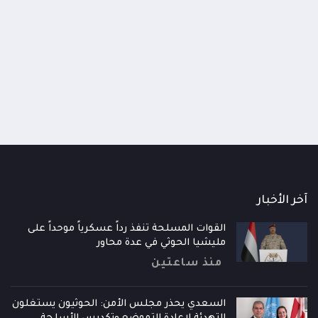
 الدفاع الوطني يعقد اجتماعاً طارئاً
الإرياني: تصعيد الحوثيين محا
ع الجاهزية العسكرية والأمنية ويقر الرد
تراجعهم السياسي والميداني
زم على تصعيد الحوثيين
قلقهم لا قوتهم
اعات
منذ 10 ساعات
آخر الأخبار
القوات المسلحة تنفذ رداً عسكرياً موحداً على
مليشيا الحوثي في عدة محاور
منذ ساعتين
السعدي يحذر مجلس الأمن: الحوثيون يستغلون