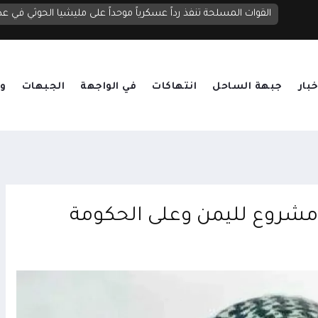
الحوثيون يصعدون قصف مأرب بنحو 20 صاروخاً ومسيرة.. قتلى وجرحى واستهداف لمناطق سكنية ومخيمات نازحين
القوات المسلحة تنفذ رداً عسكرياً موحداً على مليشيا الحوثي في عد
خبار
جبهة الساحل
انتهاكات
في الواجهة
الجبهات
وق
ق مشروع لليمن وعلى الحكومة