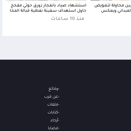
ثيين محاولة لتعويض
استشهاد صياد بانفجار زورق حوثي مفخخ
مجلس
لميداني ويعكس
حاول استهداف سفينة نفطية قبالة المخا
ويرف
الحا
منذ 10 ساعات
منذ 7 س
وقائع
عن قرب
ملفات
كتابات
أرجاء
قضايا