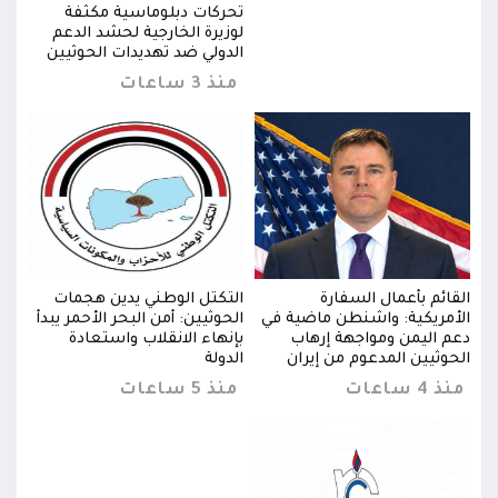
تحركات دبلوماسية مكثفة
لوزيرة الخارجية لحشد الدعم
ن
الدولي ضد تهديدات الحوثيين
منذ 3 ساعات
القائم بأعمال السفارة
التكتل الوطني يدين هجمات
القا
دأ
الأمريكية: واشنطن ماضية في
الحوثيين: أمن البحر الأحمر يبدأ
الأم
دعم اليمن ومواجهة إرهاب
بإنهاء الانقلاب واستعادة
دعم 
الحوثيين المدعوم من إيران
الدولة
الحو
منذ 4 ساعات
منذ 5 ساعات
منذ 4 س