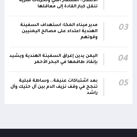
الأنظار.. استنفار أمني وتحركات سرية
عبدالعزيز سعيد المحيا قائداً للقوات الجوية والدفاع
تنقل كبار القادة إلى معاقلها
21:13
الجوي.. ويُعين العميد ناشر منصور باجري رئيساً
لأركانها
مدير ميناء المخا: استهداف السفينة
03
الهندية اعتداء على مصالح اليمنيين
قرارات رئاسية بتعيين أحمد سعيد بن بريك وراشد
وقوتهم
ناصر الجند مستشارين لرئيس مجلس القيادة
21:10
الرئاسي وترقيتهما إلى رتبة فريق
اليمن يدين إغراق السفينة الهندية ويشيد
04
بإنقاذ طاقمها في البحر الأحمر
بعد اشتباكات عنيفة.. وساطة قبلية
05
تنجح في وقف نزيف الدم بين آل حتيك وآل
راشد