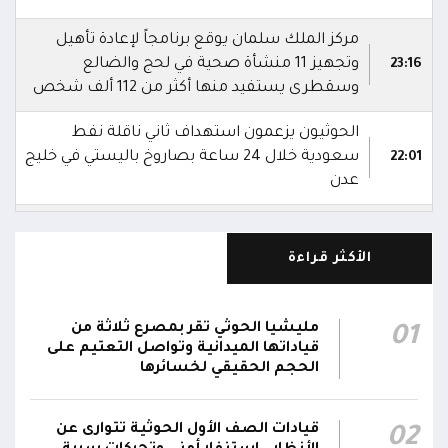
مركز الملك سلمان يوقع برنامجاً لإعادة تأهيل
وتجهيز 11 منشأة صحية في لحج والضالع
23:16
وسقطرى يستفيد منها أكثر من 112 ألف شخص
الحوثيون يزعمون استهداف ثاني ناقلة نفط
سعودية خلال 24 ساعة بصاروخ باليستي في خليج
22:01
عدن
الشركة اليمنية للغاز: أعمال الصيانة أوشكت على
الانتهاء وإمدادات الغاز ستعود تدريجياً لتغطية
21:45
الأكثر قراءة
احتياجات كافة المحافظات
رئيس مجلس القيادة يُصدر قراراً بتعيين يحيى
مليشيا الحوثي تقر بمصرع ثلاثة من
01
محمد كزمان وكيلاً لقطاع الأمن الداخلي، وأحمد
قياداتها الميدانية وتواصل التعتيم على
21:18
سعد السقطري وكيلاً لقطاع الأمن الخارجي؛ في
الحجم الحقيقي لخسائرها
الجهاز المركزي لأمن الدولة
قيادات الصف الأول الحوثية تتوارى عن
02
رئيس مجلس القيادة يعين اللواء الركن طيار