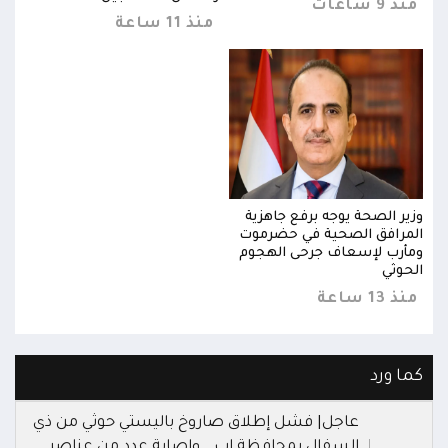
منذ 9 ساعات
منذ 9 س
منذ 11 ساعة
وزير الصحة يوجه برفع جاهزية
وزير
المرافق الصحية في حضرموت
المر
ومأرب لإسعاف جرحى الهجوم
ومأر
الحوثي
الحو
منذ 13 ساعة
منذ 13 
كما ورد
عاجل| فشل إطلاق صاروخ باليستي حوثي من ذي
السفال بمحافظة إب.. وإصابة عدد من عناصر