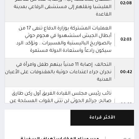
02:08
المليشيا ونقلهم إلى مستشفى الرفاعي بمدينة
القاعدة
العمليات المشتركة بوزارة الدفاع تنعى 17 من
أبطال الجيش استشهدوا في هجوم حوثي
02:03
بالصواريخ الباليستية والمسيرات.. وتؤكد: الرد
سيكون رادعاً واستعادة الدولة مستمرة
التحالف: إصابة 11 مدنياً بينهم طفل وامرأة في
نجران جراء اعتداءات حوثية بالمقذوفات على الأعيان
00:42
المدنية
نائب رئيس مجلس القيادة الفريق أول ركن طارق
صالح: جرائم الحوثي لن تثني القوات المسلحة عن
00:29
أداء واجبها الوطني واستعادة الدولة وعاصمتها
صنعاء
الأكثر قراءة
نائب رئيس مجلس القيادة الفريق أول ركن طارق
صالح يشيد بالروح القتالية العالية لكافة منتسبي