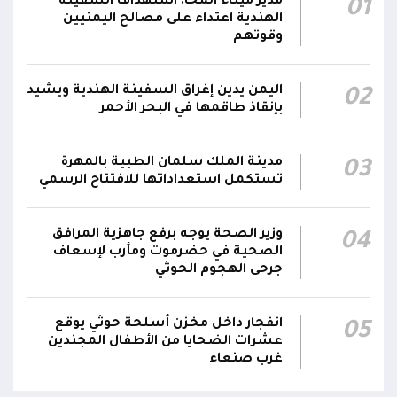
مدير ميناء المخا: استهداف السفينة
01
00:28
الفرقتين الأولى والثالثة وحسن التعامل مع الموقف
الهندية اعتداء على مصالح اليمنيين
وقوتهم
وثبات المقاتلين في مواقعهم
الفريق أول ركن طارق صالح يعزي في اتصالين
اليمن يدين إغراق السفينة الهندية ويشيد
02
هاتفيين قائدي الفرقتين الأولى والثالثة طوارئ في
00:26
بإنقاذ طاقمها في البحر الأحمر
استشهاد عدد من الأبطال بالهجوم الحوثي الغادر
اللجنة الأمنية بحضرموت تدين هجوم مليشيا
مدينة الملك سلمان الطبية بالمهرة
03
تستكمل استعداداتها للافتتاح الرسمي
الحوثي على القوات المسلحة وتؤكد استمرار
00:21
العمليات الأمنية والعسكرية لحماية الأمن
والاستقرار
وزير الصحة يوجه برفع جاهزية المرافق
04
الصحية في حضرموت ومأرب لإسعاف
جدد #المكتب_السياسي تمسكه بمواصلة النضال
جرحى الهجوم الحوثي
إلى جانب الشعب اليمني وقوى الصف الجمهوري،
23:05
مؤكداً الاستعداد لتقديم التضحيات حتى تحرير البلاد
انفجار داخل مخزن أسلحة حوثي يوقع
05
واستعادة العاصمة صنعاء وإنهاء الانقلاب
عشرات الضحايا من الأطفال المجندين
غرب صنعاء