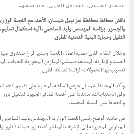
سمير العبسي، الساحل الغربي:
منذ شهر
ناقش محافظ محافظة تعز نبيل شمسان، الأحد، مع اللجنة الوزاري
والجسور، برئاسة المهندس وليد الساحمي، آلية استكمال تسليم وت
الثقيل وحماية البنية التحتية للطرق.
وخلال اللقاء، الذي حضره أعضاء اللجنة ومدير فرع صندوق صيان
الفنية والإدارية المتعلقة بتسليم الميازين المحورية للجهات المخت
تتسبب بها الحمولات الزائدة لشبكة الطرق.
وأكد المحافظ شمسان حرص السلطة المحلية على تقديم كافة التسه
وفق الاحتياجات، مشدداً على أهمية تضافر الجهود لتفعيل دور 
والحفاظ على البنية التحتية.
من جانبه، أوضح رئيس اللجنة الوزارية المهندس وليد الساحمي أن
الميازين المحورية إلى الإشراف المباشر لصندوق صيانة الطرق وا