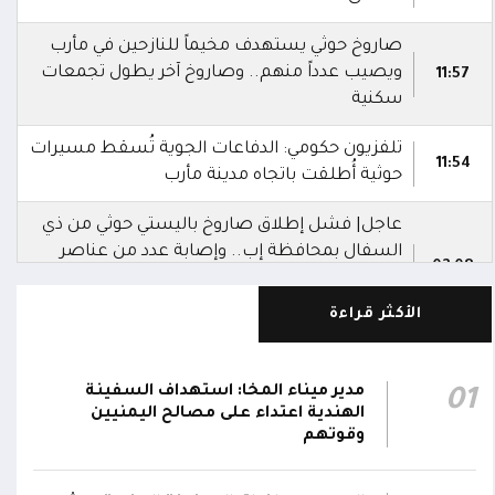
صاروخ حوثي يستهدف مخيماً للنازحين في مأرب
ويصيب عدداً منهم.. وصاروخ آخر يطول تجمعات
11:57
سكنية
تلفزيون حكومي: الدفاعات الجوية تُسقط مسيرات
11:54
حوثية أُطلقت باتجاه مدينة مأرب
عاجل| فشل إطلاق صاروخ باليستي حوثي من ذي
السفال بمحافظة إب.. وإصابة عدد من عناصر
02:08
المليشيا ونقلهم إلى مستشفى الرفاعي بمدينة
القاعدة
الأكثر قراءة
العمليات المشتركة بوزارة الدفاع تنعى 17 من
أبطال الجيش استشهدوا في هجوم حوثي
مدير ميناء المخا: استهداف السفينة
01
02:03
بالصواريخ الباليستية والمسيرات.. وتؤكد: الرد
الهندية اعتداء على مصالح اليمنيين
سيكون رادعاً واستعادة الدولة مستمرة
وقوتهم
التحالف: إصابة 11 مدنياً بينهم طفل وامرأة في