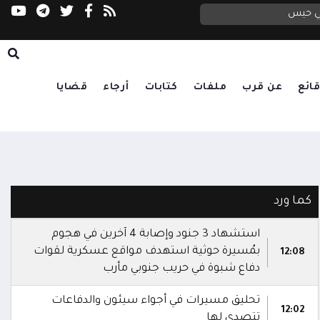
التحالف: إصابة 11 مدنياً بينهم طفل وامرأة في اعتداء حوثي على نجران
في حيس
العليمي يتابع تداعيات الاعتداء الحوثي على مأرب وحضرموت.. ويوجه بالرد الحازم ورعاية الجرحى وتكريم الشهداء
ائع
عن قرب
ملفات
كتابات
أرجاء
قضايا
كما ورد
استشهاد 3 جنود وإصابة 4 آخرين في هجوم
بمُسيرة حوثية استهدف مواقع عسكرية لقوات
12:08
دفاع شبوة في حريب جنوبي مأرب
تحليق مسيرات في أجواء سيئون والدفاعات
12:02
تتصدى لها