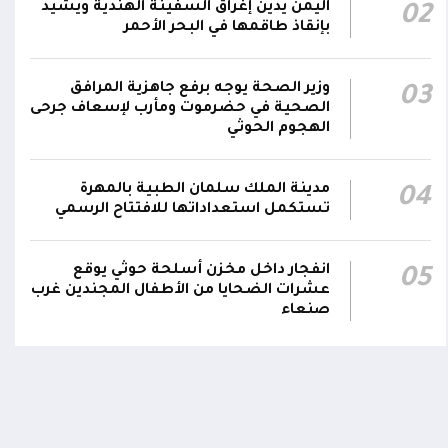
اليمن يدين إغراق السفينة الهندية ويشيد
02
نجران جراء اعتداءات حوثية بالمقذوفات على
00:42
بإنقاذ طاقمها في البحر الأحمر
الأعيان المدنية
نائب رئيس مجلس القيادة الفريق أول ركن طارق
وزير الصحة يوجه برفع جاهزية المرافق
03
صالح: جرائم الحوثي لن تثني القوات المسلحة عن
الصحية في حضرموت ومأرب لإسعاف جرحى
00:29
الهجوم الحوثي
أداء واجبها الوطني واستعادة الدولة وعاصمتها
صنعاء
مدينة الملك سلمان الطبية بالمهرة
04
تستكمل استعداداتها للافتتاح الرسمي
انفجار داخل مخزن أسلحة حوثي يوقع
05
عشرات الضحايا من الأطفال المجندين غرب
صنعاء