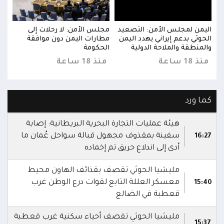
اليمن لمجلس الأمن: التصعيد
مجلس الأمن: لا رحلات إلى
اليم
الحوثي بدعم إيراني يهدد اليمن
مطارات اليمن دون موافقة
الحو
والمنطقة والملاحة الدولية
الحكومة
والم
منذ 18 ساعة
منذ 18 ساعة
منذ 18 
كما ورد
هيئة عمليات التجارة البحرية البريطانية: إصابة
سفينة بمقذوف مجهول قبالة سواحل عُمان ما
16:27
أدى إلى اندلاع حريق تم إخماده
مليشيا الحوثي تقصف بقذائف الهاون محيط
معسكر العللة التابع لقوات درع الوطن غرب
15:40
قعطبة في الضالع
مليشيا الحوثي تقصف أحياء سكنية غرب قعطبة
15:37