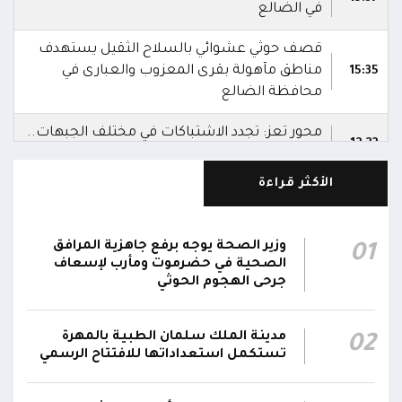
في الضالع
قصف حوثي عشوائي بالسلاح الثقيل يستهدف
مناطق مآهولة بقرى المعزوب والعبارى في
15:35
محافظة الضالع
محور تعز: تجدد الاشتباكات في مختلف الجبهات..
12:22
والجيش يقصف مواقع حوثية ويتصدى للمسيرات
الأكثر قراءة
الناطق باسم القوات المسلحة: نؤكد أن الاعتداء
على أي جبهة أو محور يُعد اعتداءً على جميع
06:06
الجبهات والمحاور التابعة للقوات المسلحة،
وزير الصحة يوجه برفع جاهزية المرافق
01
بمختلف تشكيلاتها ووحداتها ومنتسبيها
الصحية في حضرموت ومأرب لإسعاف
جرحى الهجوم الحوثي
الناطق باسم القوات المسلحة: نؤكد أننا لن نتهاون
في حماية المواطنين وقواتنا ومواقعنا ولن يمر
مدينة الملك سلمان الطبية بالمهرة
02
استهداف وحداتنا دون رد وسنتعامل مع أي اعتداء
06:00
تستكمل استعداداتها للافتتاح الرسمي
جديد بالإجراءات العسكرية اللازمة والحازمة، وفقاً
لتوجيهات القيادة السياسية والعسكرية