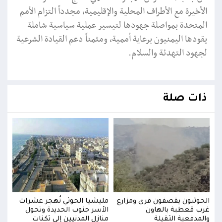
الأخيرة مع الأطراف المحلية والإقليمية، مجدداً التزام الأمم
المتحدة بمواصلة جهودها لتيسير عملية سياسية شاملة
يقودها اليمنيون برعاية أممية، ومثمناً دعم القيادة الشرعية
لجهود التهدئة والسلام.
ذات صلة
ت
الحوثيون يقصفون قرى ومزارع
مليشيا الحوثي تُهجر عشرات
الحو
غرب قعطبة بالهاون
الأسر جنوب الحديدة وتحول
غرب 
والمدفعية الثقيلة
منازل المدنيين إلى ثكنات
والم