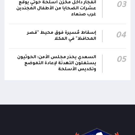
ومقتضيات الموقف العملياتي
انفجار داخل مخزن أسلحة حوثي يوقع
03
عشرات الضحايا من الأطفال المجندين
غرب صنعاء
الناطق باسم القوات المسلحة: العملية جسدت
05:46
وحدة المحاور والقيادة والسيطرة للقوات المسلحة
إسقاط مُسيرة فوق محيط "قصر
04
المحافظ" في المكلا
السعدي يحذر مجلس الأمن: الحوثيون
05
يستغلون التهدئة لإعادة التموضع
وتكديس الأسلحة