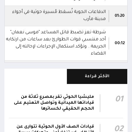
الدفاعات الجوية تُسقط مُسيرة حوثية في أجواء
01:20
مدينة مأرب
شرطة تعز تضبط قاتل المساعد "موسى نعمان"
أحد منتسبي قوات الطوارئ بعد ساعات من ارتكابه
00:12
الجريمة.. وتؤكد استكمال الإجراءات لإحالته إلى
القضاء
مركز الملك سلمان يوقع برنامجاً لإعادة تأهيل
وتجهيز 11 منشأة صحية في لحج والضالع
23:16
الأكثر قراءة
وسقطرى يستفيد منها أكثر من 112 ألف شخص
الحوثيون يزعمون استهداف ثاني ناقلة نفط
مليشيا الحوثي تقر بمصرع ثلاثة من
01
سعودية خلال 24 ساعة بصاروخ باليستي في خليج
22:01
قياداتها الميدانية وتواصل التعتيم على
عدن
الحجم الحقيقي لخسائرها
الشركة اليمنية للغاز: أعمال الصيانة أوشكت على
قيادات الصف الأول الحوثية تتوارى عن
02
الانتهاء وإمدادات الغاز ستعود تدريجياً لتغطية
21:45