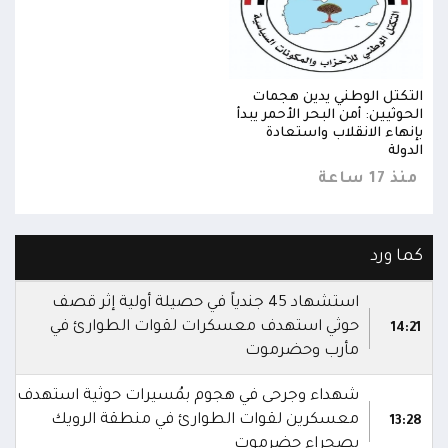
التكتل الوطني يدين هجمات
التك
الحوثيين: أمن البحر الأحمر يبدأ
الحوث
بإنهاء الانقلاب واستعادة
بإنه
الدولة
الدول
منذ 17 ساعة
منذ 17 
كما ورد
استشهاد 45 جندياً في حصيلة أولية إثر قصف
حوثي استهدف معسكرات لقوات الطوارئ في
14:21
مأرب وحضرموت
شهداء وجرحى في هجوم بمُسيرات حوثية استهدف
معسكرين لقوات الطوارئ في منطقة الرويك
13:28
بصحراء حضرموت