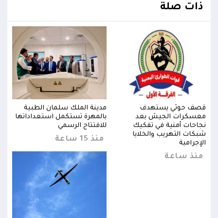
ذات صلة
قصف حوثي يستهدف
مدينة الملك سلمان الطبية
قصف
ها
معسكرات الجيش بعد
بالمهرة تستكمل استعداداتها
معس
نجاحات أمنية في تفكيك
للافتتاح الرسمي
نجاح
شبكات التهريب والخلايا
شبكا
منذ 15 ساعة
الإجرامية
الإجر
منذ ساعة
من