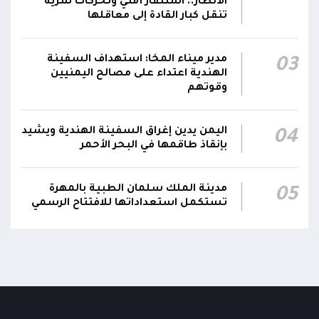
الأنظار.. استنفار أمني وتحركات سرية
احتياجات كافة المحافظات
تنقل كبار القادة إلى معاقلها
رئيس مجلس القيادة يُصدر قراراً بتعيين يحيى
محمد كزمان وكيلاً لقطاع الأمن الداخلي، وأحمد
مدير ميناء المخا: استهداف السفينة
03
21:18
الهندية اعتداء على مصالح اليمنيين
سعد السقطري وكيلاً لقطاع الأمن الخارجي؛ في
وقوتهم
الجهاز المركزي لأمن الدولة
اليمن يدين إغراق السفينة الهندية ويشيد
04
بإنقاذ طاقمها في البحر الأحمر
مدينة الملك سلمان الطبية بالمهرة
05
تستكمل استعداداتها للافتتاح الرسمي