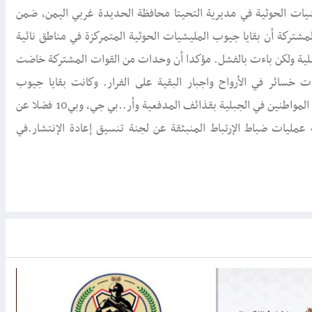
ء 3 مارس، محاولة تسلل لمليشيات الحوثية في مديرية التحيتا محافظة الحديدة غربي اليمن، ضمن
المشتركة أن بقايا جيوب المليشيات الحوثية المتمركزة في مناطق نائية
لية ولكن باءت بالفشل. مؤكدا أن وحدات من القوات المشتركة خاضت
الميليشيات خسائر في الأرواح واجبار البقية على الفرار. وكانت بقايا جيوب
المليشيات صعدت خلال ال 48 ساعة الماضية استهداف قرى ومزارع المواطنين في الجبلية بقذائف المدفعية وأر..بي جي، وبي10 فضلا عن
ليات ضباط الإرتباط المنبثقة عن لجنة تنسيق إعادة الإنتشار.في