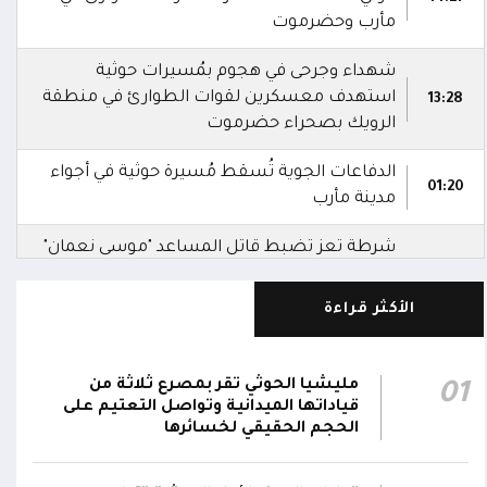
مأرب وحضرموت
شهداء وجرحى في هجوم بمُسيرات حوثية
استهدف معسكرين لقوات الطوارئ في منطقة
13:28
الرويك بصحراء حضرموت
الدفاعات الجوية تُسقط مُسيرة حوثية في أجواء
01:20
مدينة مأرب
شرطة تعز تضبط قاتل المساعد "موسى نعمان"
أحد منتسبي قوات الطوارئ بعد ساعات من
00:12
ارتكابه الجريمة.. وتؤكد استكمال الإجراءات لإحالته
الأكثر قراءة
إلى القضاء
مركز الملك سلمان يوقع برنامجاً لإعادة تأهيل
مليشيا الحوثي تقر بمصرع ثلاثة من
01
وتجهيز 11 منشأة صحية في لحج والضالع
23:16
قياداتها الميدانية وتواصل التعتيم على
وسقطرى يستفيد منها أكثر من 112 ألف شخص
الحجم الحقيقي لخسائرها
الحوثيون يزعمون استهداف ثاني ناقلة نفط