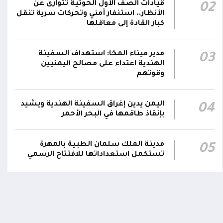
قيادات الصف الأول الحوثية تتوارى عن
02
سعودية خلال 24 ساعة بصاروخ باليستي في خليج
22:01
الأنظار.. استنفار أمني وتحركات سرية تنقل
عدن
كبار القادة إلى معاقلها
الشركة اليمنية للغاز: أعمال الصيانة أوشكت على
الانتهاء وإمدادات الغاز ستعود تدريجياً لتغطية
21:45
مدير ميناء المخا: استهداف السفينة
03
الهندية اعتداء على مصالح اليمنيين
احتياجات كافة المحافظات
وقوتهم
اليمن يدين إغراق السفينة الهندية ويشيد
04
بإنقاذ طاقمها في البحر الأحمر
مدينة الملك سلمان الطبية بالمهرة
05
تستكمل استعداداتها للافتتاح الرسمي