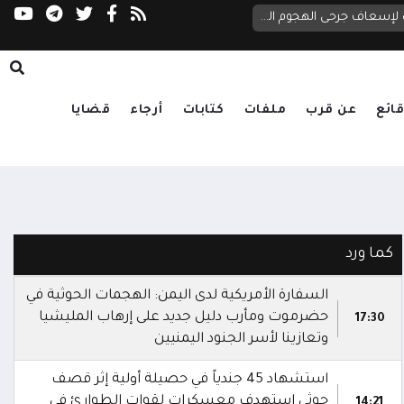
وزير الصحة يوجه برفع جاهزية المرافق الصحية في حضرموت ومأرب لإسعاف جرحى الهجوم الحوثي
الشهري: التحالف البحري خطوة استراتيجية لحماية
ائع
عن قرب
ملفات
كتابات
أرجاء
قضايا
كما ورد
السفارة الأمريكية لدى اليمن: الهجمات الحوثية في
حضرموت ومأرب دليل جديد على إرهاب المليشيا
17:30
وتعازينا لأسر الجنود اليمنيين
استشهاد 45 جندياً في حصيلة أولية إثر قصف
حوثي استهدف معسكرات لقوات الطوارئ في
14:21