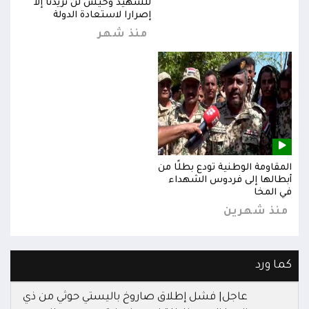
للشهيد وحيش لن تزيدنا إلا
إصرارا لاستعادة الدولة
منذ شهر
المقاومة الوطنية تودع بطلًا من
المق
أبطالها إلى فردوس الشهداء
أبطا
في المخا
في ا
منذ شهرين
من
كما ورد
عاجل| فشل إطلاق صاروخ باليستي حوثي من ذي