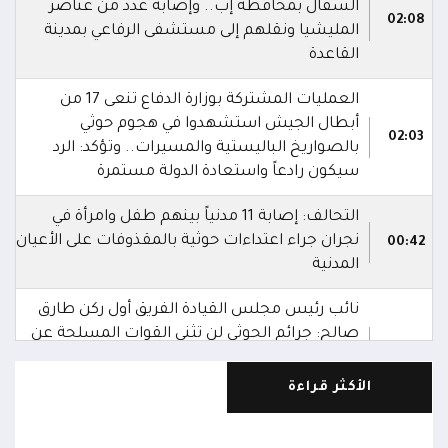
السفال بمحافظة إب.. وإصابة عدد من عناصر
02:08
المليشيا ونقلهم إلى مستشفى الرفاعي بمدينة
القاعدة
العمليات المشتركة بوزارة الدفاع تنعى 17 من
أبطال الجيش استشهدوا في هجوم حوثي
02:03
بالصواريخ الباليستية والمسيرات.. وتؤكد: الرد
سيكون رادعاً واستعادة الدولة مستمرة
التحالف: إصابة 11 مدنياً بينهم طفل وامرأة في
نجران جراء اعتداءات حوثية بالمقذوفات على الأعيان
00:42
المدنية
نائب رئيس مجلس القيادة الفريق أول ركن طارق
صالح: جرائم الحوثي لن تثني القوات المسلحة عن
00:29
أداء واجبها الوطني واستعادة الدولة وعاصمتها
صنعاء
الأكثر قراءة
نائب رئيس مجلس القيادة الفريق أول ركن طارق