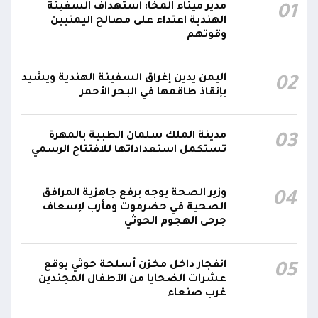
صالح يشيد بالروح القتالية العالية لكافة منتسبي
مدير ميناء المخا: استهداف السفينة
01
00:28
الفرقتين الأولى والثالثة وحسن التعامل مع الموقف
الهندية اعتداء على مصالح اليمنيين
وقوتهم
وثبات المقاتلين في مواقعهم
الفريق أول ركن طارق صالح يعزي في اتصالين
اليمن يدين إغراق السفينة الهندية ويشيد
02
هاتفيين قائدي الفرقتين الأولى والثالثة طوارئ في
00:26
بإنقاذ طاقمها في البحر الأحمر
استشهاد عدد من الأبطال بالهجوم الحوثي الغادر
اللجنة الأمنية بحضرموت تدين هجوم مليشيا
مدينة الملك سلمان الطبية بالمهرة
03
تستكمل استعداداتها للافتتاح الرسمي
الحوثي على القوات المسلحة وتؤكد استمرار
00:21
العمليات الأمنية والعسكرية لحماية الأمن
والاستقرار
وزير الصحة يوجه برفع جاهزية المرافق
04
الصحية في حضرموت ومأرب لإسعاف
جدد #المكتب_السياسي تمسكه بمواصلة النضال
جرحى الهجوم الحوثي
إلى جانب الشعب اليمني وقوى الصف الجمهوري،
23:05
مؤكداً الاستعداد لتقديم التضحيات حتى تحرير البلاد
انفجار داخل مخزن أسلحة حوثي يوقع
05
واستعادة العاصمة صنعاء وإنهاء الانقلاب
عشرات الضحايا من الأطفال المجندين
غرب صنعاء