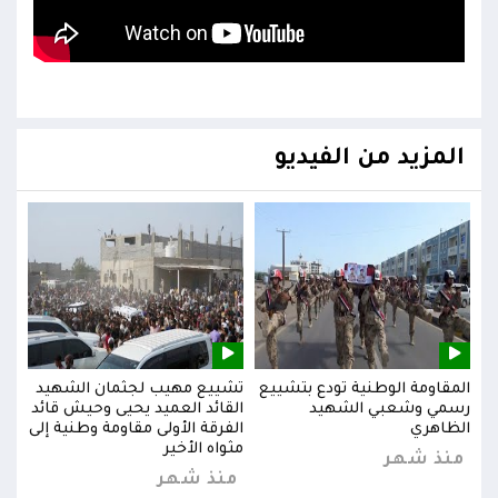
المزيد من الفيديو
يد
المقاومة الوطنية تودع بتشييع
تشييع مهيب لجثمان الشهيد
المق
ائد
رسمي وشعبي الشهيد
القائد العميد يحيى وحيش قائد
رسم
إلى
الظاهري
الفرقة الأولى مقاومة وطنية إلى
الظا
مثواه الأخير
منذ شهر
من
منذ شهر