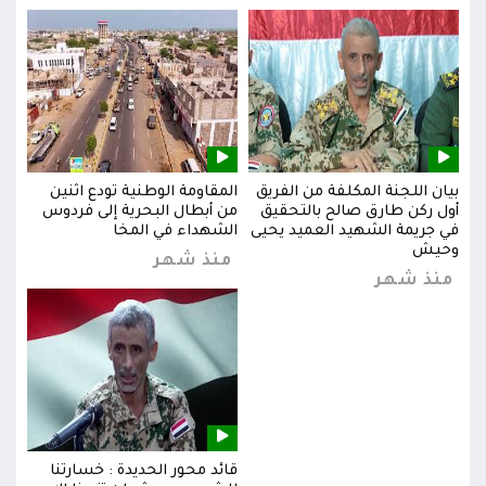
بيان اللجنة المكلفة من الفريق
المقاومة الوطنية تودع اثنين
بيان
س
أول ركن طارق صالح بالتحقيق
من أبطال البحرية إلى فردوس
أول 
في جريمة الشهيد العميد يحيى
الشهداء في المخا
في ج
وحيش
وحي
منذ شهر
منذ شهر
من
قائد محور الحديدة : خسارتنا