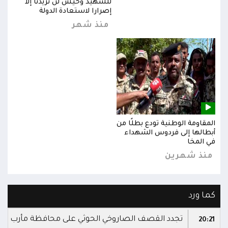
للشهيد وحيش لن تزيدنا إلا
إصرارا لاستعادة الدولة
منذ شهر
المقاومة الوطنية تودع بطلًا من
المق
أبطالها إلى فردوس الشهداء
أبطا
في المخا
في ا
منذ شهرين
من
كما ورد
تجدد القصف الصاروخي الحوثي على محافظة مأرب
20:21