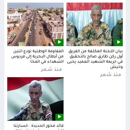
بيان اللجنة المكلفة من الفريق
المقاومة الوطنية تودع اثنين
بيان
س
أول ركن طارق صالح بالتحقيق
من أبطال البحرية إلى فردوس
أول 
في جريمة الشهيد العميد يحيى
الشهداء في المخا
في ج
وحيش
وحي
منذ شهر
منذ شهر
من
قائد محور الحديدة : خسارتنا