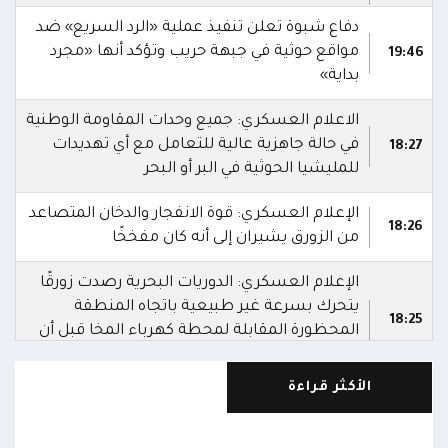
دفاع شبوة تعلن تنفيذ عملية «الرد السريع» ضد
مواقع حوثية في جبهة حريب وتؤكد أنها «مجرد
19:46
بداية»
الاعلام العسكري: جميع وحدات المقاومة الوطنية
في حالة جاهزية عالية للتعامل مع أي تهديدات
18:27
للمليشيا الحوثية في البر أو البحر
الإعلام العسكري: قوة الانفجار والدخان المتصاعد
18:26
من الزورق يشيران إلى أنه كان مفخخًا
الإعلام العسكري: الدوريات البحرية رصدت زورقًا
يتحرك بسرعة غير طبيعية باتجاه المنطقة
18:25
المحظورة المقابلة لمحطة كهرباء المخا قبل أن
تتعامل معه بالسلاح المناسب وتدمره
الأكثر قراءة
الإعلام العسكري للمقاومة الوطنية: قوات
المقاومة الوطنية أحبطت محاولة لاستهداف
18:25