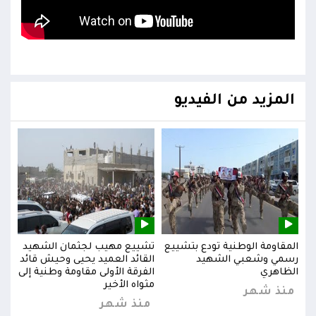
المزيد من الفيديو
يد
المقاومة الوطنية تودع بتشييع
تشييع مهيب لجثمان الشهيد
المق
ائد
رسمي وشعبي الشهيد
القائد العميد يحيى وحيش قائد
رسم
إلى
الظاهري
الفرقة الأولى مقاومة وطنية إلى
الظا
مثواه الأخير
منذ شهر
من
منذ شهر