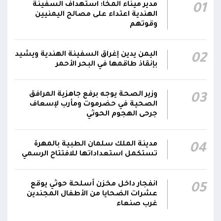
سفينة نفطية قبالة محطة كهرباء المخا باستخدام
مدير ميناء المخا: استهداف السفينة
01
زورق مفخخ
الهندية اعتداء على مصالح اليمنيين
وقوتهم
المقاومة الوطنية تدمر زورقاً حوثياً مفخخاً حاول
استهداف سفينة نفطية بالقرب من محطة
18:13
اليمن يدين إغراق السفينة الهندية ويشيد
02
الكهرباء بالمخا
بإنقاذ طاقمها في البحر الأحمر
وزير الصحة: القصف الحوثي استهدف أحياءً سكنية
ومخيماتٍ للنازحين في مأرب وخلف شهيدين و14
15:22
وزير الصحة يوجه برفع جاهزية المرافق
03
جريحاً
الصحية في حضرموت ومأرب لإسعاف
جرحى الهجوم الحوثي
مدينة الملك سلمان الطبية بالمهرة
04
تستكمل استعداداتها للافتتاح الرسمي
انفجار داخل مخزن أسلحة حوثي يوقع
05
عشرات الضحايا من الأطفال المجندين
غرب صنعاء