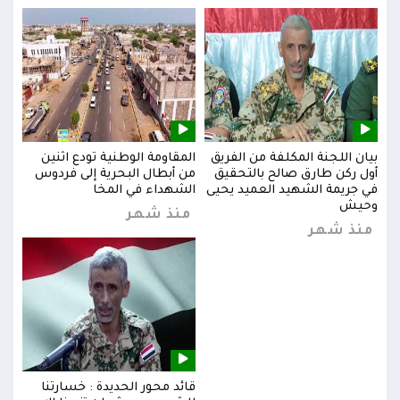
بيان اللجنة المكلفة من الفريق
المقاومة الوطنية تودع اثنين
بيان
س
أول ركن طارق صالح بالتحقيق
من أبطال البحرية إلى فردوس
أول 
في جريمة الشهيد العميد يحيى
الشهداء في المخا
في ج
وحيش
وحي
منذ شهر
منذ شهر
من
قائد محور الحديدة : خسارتنا