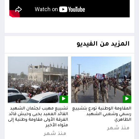
المزيد من الفيديو
يد
المقاومة الوطنية تودع بتشييع
تشييع مهيب لجثمان الشهيد
المق
ائد
رسمي وشعبي الشهيد
القائد العميد يحيى وحيش قائد
رسم
إلى
الظاهري
الفرقة الأولى مقاومة وطنية إلى
الظا
مثواه الأخير
منذ شهر
من
منذ شهر