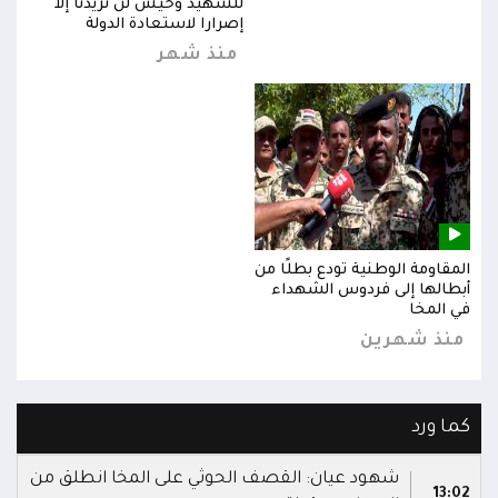
للشهيد وحيش لن تزيدنا إلا
إصرارا لاستعادة الدولة
منذ شهر
المقاومة الوطنية تودع بطلًا من
المق
أبطالها إلى فردوس الشهداء
أبطا
في المخا
في ا
منذ شهرين
من
كما ورد
شهود عيان: القصف الحوثي على المخا انطلق من
13:02