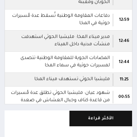
الحوبان ومقبنة
دفاعات المقاومة الوطنية تُسقط عدة مُسيرات
12:59
حوثية في المخا
مدير ميناء المخا: مليشيا الحوثي استهدفت
12:46
منشآت مدنية داخل الميناء
ال️مضادات الجوية للمقاومة الوطنية تتصدى
12:44
لمسيرات حوثية في سماء المخا
مليشيا الحوثي تستهدف ميناء المخا
11:25
شهود عيان: مليشيا الحوثي تطلق عدة مُسيرات
00:55
من قاعدة كتاف وجبال العشاش في صعدة
شهود عيان: مليشيا الحوثي تطلق صاروخاً
23:00
الأكثر قراءة
باليستياً من محيط قرية رصابة في ذمار
عاجل | القوات المسلحة اليمنية: مليشيا الحوثي