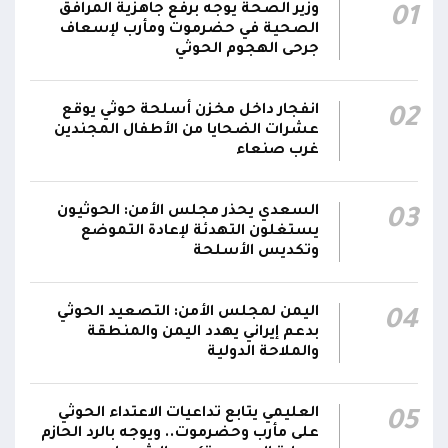
22:41
وزير الصحة يوجه برفع جاهزية المرافق
01
تعاود استهداف مدينة مأرب بالصواريخ
الصحية في حضرموت ومأرب لإسعاف
جرحى الهجوم الحوثي
انفجار داخل مخزن أسلحة حوثي يوقع
02
عشرات الضحايا من الأطفال المجندين
غرب صنعاء
السعدي يحذر مجلس الأمن: الحوثيون
03
يستغلون التهدئة لإعادة التموضع
وتكديس الأسلحة
اليمن لمجلس الأمن: التصعيد الحوثي
04
بدعم إيراني يهدد اليمن والمنطقة
والملاحة الدولية
العليمي يتابع تداعيات الاعتداء الحوثي
05
على مأرب وحضرموت.. ويوجه بالرد الحازم