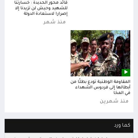
قائد محور الحديدة : خسارتنا
للشهيد وحيش لن تزيدنا إلا
إصرارا لاستعادة الدولة
منذ شهر
المقاومة الوطنية تودع بطلًا من
المق
أبطالها إلى فردوس الشهداء
أبطا
في المخا
في ا
منذ شهرين
من
كما ورد