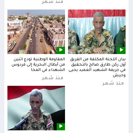
منذ شهر
بيان اللجنة المكلفة من الفريق
المقاومة الوطنية تودع اثنين
بيان
س
أول ركن طارق صالح بالتحقيق
من أبطال البحرية إلى فردوس
أول 
في جريمة الشهيد العميد يحيى
الشهداء في المخا
في ج
وحيش
وحي
منذ شهر
منذ شهر
من