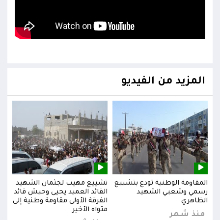
المزيد من الفيديو
يد
المقاومة الوطنية تودع بتشييع
تشييع مهيب لجثمان الشهيد
المق
ائد
رسمي وشعبي الشهيد
القائد العميد يحيى وحيش قائد
رسم
إلى
الظاهري
الفرقة الأولى مقاومة وطنية إلى
الظا
مثواه الأخير
منذ شهر
من