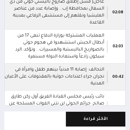
عاجل| فشل إطلاق صاروخ باليستي حوثي من ذي
السفال بمحافظة إب.. وإصابة عدد من عناصر
02:08
المليشيا ونقلهم إلى مستشفى الرفاعي بمدينة
القاعدة
العمليات المشتركة بوزارة الدفاع تنعى 17 من
أبطال الجيش استشهدوا في هجوم حوثي
02:03
بالصواريخ الباليستية والمسيرات.. وتؤكد: الرد
سيكون رادعاً واستعادة الدولة مستمرة
التحالف: إصابة 11 مدنياً بينهم طفل وامرأة في
نجران جراء اعتداءات حوثية بالمقذوفات على الأعيان
00:42
المدنية
نائب رئيس مجلس القيادة الفريق أول ركن طارق
صالح: جرائم الحوثي لن تثني القوات المسلحة عن
00:29
أداء واجبها الوطني واستعادة الدولة وعاصمتها
صنعاء
الأكثر قراءة