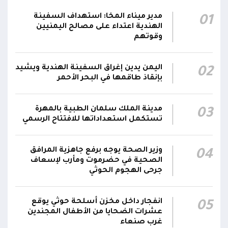
نائب رئيس مجلس القيادة الفريق أول ركن طارق
صالح يشيد بالروح القتالية العالية لكافة منتسبي
مدير ميناء المخا: استهداف السفينة
01
00:28
الفرقتين الأولى والثالثة وحسن التعامل مع الموقف
الهندية اعتداء على مصالح اليمنيين
وقوتهم
وثبات المقاتلين في مواقعهم
الفريق أول ركن طارق صالح يعزي في اتصالين
اليمن يدين إغراق السفينة الهندية ويشيد
02
هاتفيين قائدي الفرقتين الأولى والثالثة طوارئ في
00:26
بإنقاذ طاقمها في البحر الأحمر
استشهاد عدد من الأبطال بالهجوم الحوثي الغادر
اللجنة الأمنية بحضرموت تدين هجوم مليشيا
مدينة الملك سلمان الطبية بالمهرة
03
تستكمل استعداداتها للافتتاح الرسمي
الحوثي على القوات المسلحة وتؤكد استمرار
00:21
العمليات الأمنية والعسكرية لحماية الأمن
والاستقرار
وزير الصحة يوجه برفع جاهزية المرافق
04
الصحية في حضرموت ومأرب لإسعاف
جدد #المكتب_السياسي تمسكه بمواصلة النضال
جرحى الهجوم الحوثي
إلى جانب الشعب اليمني وقوى الصف الجمهوري،
23:05
مؤكداً الاستعداد لتقديم التضحيات حتى تحرير البلاد
انفجار داخل مخزن أسلحة حوثي يوقع
05
واستعادة العاصمة صنعاء وإنهاء الانقلاب
عشرات الضحايا من الأطفال المجندين
غرب صنعاء