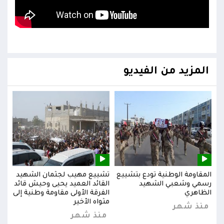
المزيد من الفيديو
يد
المقاومة الوطنية تودع بتشييع
تشييع مهيب لجثمان الشهيد
المق
ائد
رسمي وشعبي الشهيد
القائد العميد يحيى وحيش قائد
رسم
إلى
الظاهري
الفرقة الأولى مقاومة وطنية إلى
الظا
مثواه الأخير
منذ شهر
من
منذ شهر