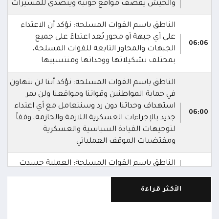
والجيش يقصف مواقع حوثية ويتصدى للمسيرات
الناطق باسم القوات المسلحة: نؤكد أن الاعتداء
على أي جبهة أو محور يُعد اعتداءً على جميع
06:06
الجبهات والمحاور التابعة للقوات المسلحة،
بمختلف تشكيلاتها ووحداتها ومنتسبيها
الناطق باسم القوات المسلحة: نؤكد أننا لن نتهاون
في حماية المواطنين وقواتنا ومواقعنا ولن يمر
استهداف وحداتنا دون رد وسنتعامل مع أي اعتداء
06:00
جديد بالإجراءات العسكرية اللازمة والحازمة، وفقاً
لتوجيهات القيادة السياسية والعسكرية
ومقتضيات الموقف العملياتي
الناطق باسم القوات المسلحة: العملية جسدت
05:46
وحدة المحاور والقيادة والسيطرة للقوات المسلحة
الأكثر قراءة
الناطق باسم القوات المسلحة: سنرد دون تهاون
05:35
حال استمرت اعتداءات الحوثيين الغادرة