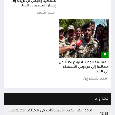
للشهيد وحيش لن تزيدنا إلا
إصرارا لاستعادة الدولة
منذ شهر
المقاومة الوطنية تودع بطلًا من
المق
أبطالها إلى فردوس الشهداء
أبطا
في المخا
في ا
منذ شهرين
من
كما ورد
محور تعز: تجدد الاشتباكات في مختلف الجبهات..
12:22