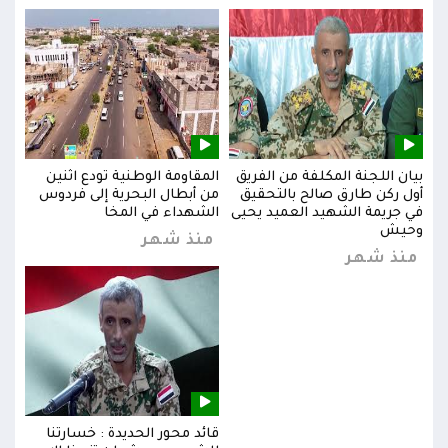
بيان اللجنة المكلفة من الفريق
المقاومة الوطنية تودع اثنين
بيان
س
أول ركن طارق صالح بالتحقيق
من أبطال البحرية إلى فردوس
أول 
في جريمة الشهيد العميد يحيى
الشهداء في المخا
في ج
وحيش
وحي
منذ شهر
منذ شهر
من
قائد محور الحديدة : خسارتنا