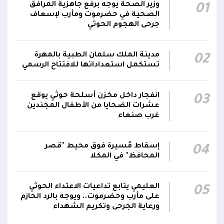
وزير الصحة يوجه برفع جاهزية المرافق
01
الناطق باسم القوات المسلحة: نفذنا عملاً عسكرياً
الصحية في حضرموت ومأرب لإسعاف
05:34
ضد العناصر الحوثية الإرهابية وعتادها
جرحى الهجوم الحوثي
المقاومة الوطنية تصد هجوماً حوثياً في جبهتي
04:17
مدينة الملك سلمان الطبية بالمهرة
02
الحيمة بالتحيتا وحيس جنوب الحديدة
تستكمل استعداداتها للافتتاح الرسمي
أقر #مجلس_الدفاع_الوطني استمرار انعقاده بصورة
دائمة لمتابعة التطورات الميدانية والأمنية واتخاذ ما
انفجار داخل مخزن أسلحة حوثي يوقع
03
يلزم من إجراءات بصورة عاجلة ومستمرة بما
01:13
عشرات الضحايا من الأطفال المجندين
غرب صنعاء
يضمن سرعة الاستجابة للتصعيد الحوثي والتعامل
مع تداعياته على مختلف المستويات
إسقاط مُسيرة فوق محيط "قصر
04
المحافظ" في المكلا
العليمي يتابع تداعيات الاعتداء الحوثي
05
على مأرب وحضرموت.. ويوجه بالرد الحازم
ورعاية الجرحى وتكريم الشهداء