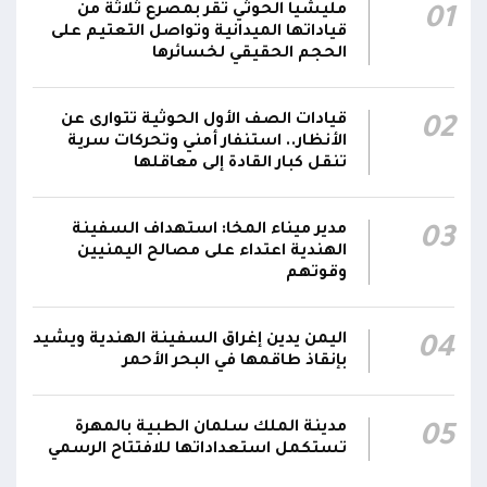
رئيس مجلس القيادة يُصدر قراراً بتعيين يحيى
مليشيا الحوثي تقر بمصرع ثلاثة من
01
محمد كزمان وكيلاً لقطاع الأمن الداخلي، وأحمد
قياداتها الميدانية وتواصل التعتيم على
21:18
سعد السقطري وكيلاً لقطاع الأمن الخارجي؛ في
الحجم الحقيقي لخسائرها
الجهاز المركزي لأمن الدولة
قيادات الصف الأول الحوثية تتوارى عن
02
رئيس مجلس القيادة يعين اللواء الركن طيار
الأنظار.. استنفار أمني وتحركات سرية
عبدالعزيز سعيد المحيا قائداً للقوات الجوية والدفاع
تنقل كبار القادة إلى معاقلها
21:13
الجوي.. ويُعين العميد ناشر منصور باجري رئيساً
لأركانها
مدير ميناء المخا: استهداف السفينة
03
الهندية اعتداء على مصالح اليمنيين
قرارات رئاسية بتعيين أحمد سعيد بن بريك وراشد
وقوتهم
ناصر الجند مستشارين لرئيس مجلس القيادة
21:10
الرئاسي وترقيتهما إلى رتبة فريق
اليمن يدين إغراق السفينة الهندية ويشيد
04
بإنقاذ طاقمها في البحر الأحمر
مدينة الملك سلمان الطبية بالمهرة
05
تستكمل استعداداتها للافتتاح الرسمي