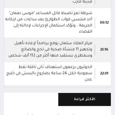
مدينة مأرب
شرطة تعز تضبط قاتل المساعد "موسى نعمان"
أحد منتسبي قوات الطوارئ بعد ساعات من ارتكابه
00:12
الجريمة.. وتؤكد استكمال الإجراءات لإحالته إلى
القضاء
مركز الملك سلمان يوقع برنامجاً لإعادة تأهيل
وتجهيز 11 منشأة صحية في لحج والضالع
23:16
وسقطرى يستفيد منها أكثر من 112 ألف شخص
الحوثيون يزعمون استهداف ثاني ناقلة نفط
سعودية خلال 24 ساعة بصاروخ باليستي في خليج
22:01
عدن
الشركة اليمنية للغاز: أعمال الصيانة أوشكت على
الانتهاء وإمدادات الغاز ستعود تدريجياً لتغطية
21:45
الأكثر قراءة
احتياجات كافة المحافظات