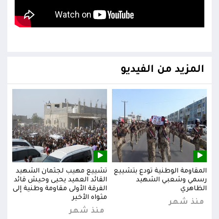
المزيد من الفيديو
يد
المقاومة الوطنية تودع بتشييع
تشييع مهيب لجثمان الشهيد
المق
ائد
رسمي وشعبي الشهيد
القائد العميد يحيى وحيش قائد
رسم
إلى
الظاهري
الفرقة الأولى مقاومة وطنية إلى
الظا
مثواه الأخير
منذ شهر
من
منذ شهر