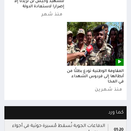
للشهيد وحيش لن تزيدنا إلا
إصرارا لاستعادة الدولة
منذ شهر
المقاومة الوطنية تودع بطلًا من
المق
أبطالها إلى فردوس الشهداء
أبطا
في المخا
في ا
منذ شهرين
من
كما ورد
الدفاعات الجوية تُسقط مُسيرة حوثية في أجواء
01:20