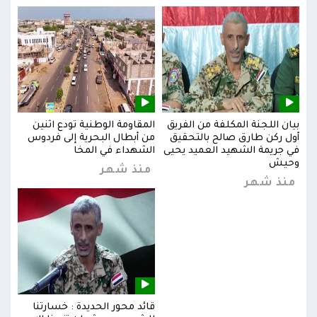
بيان اللجنة المكلفة من الفريق
المقاومة الوطنية تودع اثنين
بيان
س
أول ركن طارق صالح بالتحقيق
من أبطال البحرية إلى فردوس
أول 
في جريمة الشهيد العميد يحيى
الشهداء في المخا
في ج
وحيش
وحي
منذ شهر
منذ شهر
من
قائد محور الحديدة : خسارتنا