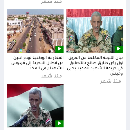
منذ شهر
بيان اللجنة المكلفة من الفريق
المقاومة الوطنية تودع اثنين
بيان
س
أول ركن طارق صالح بالتحقيق
من أبطال البحرية إلى فردوس
أول 
في جريمة الشهيد العميد يحيى
الشهداء في المخا
في ج
وحيش
وحي
منذ شهر
منذ شهر
من