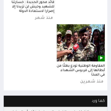
قائد محور الحديدة : خسارتنا
للشهيد وحيش لن تزيدنا إلا
إصرارا لاستعادة الدولة
منذ شهر
المقاومة الوطنية تودع بطلًا من
المق
أبطالها إلى فردوس الشهداء
أبطا
في المخا
في ا
منذ شهرين
من
كما ورد