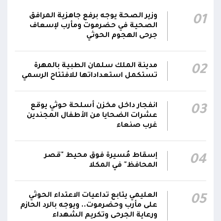
ضد العناصر الحوثية الإرهابية وعتادها
وزير الصحة يوجه برفع جاهزية المرافق
01
المقاومة الوطنية تصد هجوماً حوثياً في جبهتي
الصحية في حضرموت ومأرب لإسعاف
04:17
الحيمة بالتحيتا وحيس جنوب الحديدة
جرحى الهجوم الحوثي
أقر #مجلس_الدفاع_الوطني استمرار انعقاده بصورة
مدينة الملك سلمان الطبية بالمهرة
02
دائمة لمتابعة التطورات الميدانية والأمنية واتخاذ ما
تستكمل استعداداتها للافتتاح الرسمي
يلزم من إجراءات بصورة عاجلة ومستمرة بما
01:13
يضمن سرعة الاستجابة للتصعيد الحوثي والتعامل
مع تداعياته على مختلف المستويات
انفجار داخل مخزن أسلحة حوثي يوقع
03
عشرات الضحايا من الأطفال المجندين
غرب صنعاء
أقر #مجلس_الدفاع_الوطني جملة من القرارات
والتوجيهات الهادفة إلى رفع مستوى الجاهزية
العسكرية والأمنية والدفاع المدني وتعزيز التنسيق
إسقاط مُسيرة فوق محيط "قصر
01:12
04
بين مؤسسات الدولة وحماية المدنيين والمنشآت
المحافظ" في المكلا
الحيوية وضمان التنفيذ الفوري للإجراءات الكفيلة
بالرد الحازم على الاعتداءات الحوثية
العليمي يتابع تداعيات الاعتداء الحوثي
05
على مأرب وحضرموت.. ويوجه بالرد الحازم
ورعاية الجرحى وتكريم الشهداء