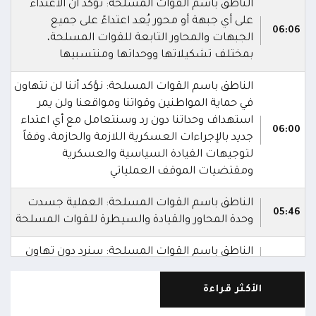
الناطق باسم القوات المسلحة: نؤكد أن الاعتداء
على أي جبهة أو محور يُعد اعتداءً على جميع
06:06
الجبهات والمحاور التابعة للقوات المسلحة،
بمختلف تشكيلاتها ووحداتها ومنتسبيها
الناطق باسم القوات المسلحة: نؤكد أننا لن نتهاون
في حماية المواطنين وقواتنا ومواقعنا ولن يمر
استهداف وحداتنا دون رد وسنتعامل مع أي اعتداء
06:00
جديد بالإجراءات العسكرية اللازمة والحازمة، وفقاً
لتوجيهات القيادة السياسية والعسكرية
ومقتضيات الموقف العملياتي
الناطق باسم القوات المسلحة: العملية جسدت
05:46
وحدة المحاور والقيادة والسيطرة للقوات المسلحة
الناطق باسم القوات المسلحة: سنرد دون تهاون
05:35
حال استمرت اعتداءات الحوثيين الغادرة
الأكثر قراءة
الناطق باسم القوات المسلحة: نفذنا عملاً عسكرياً
05:34