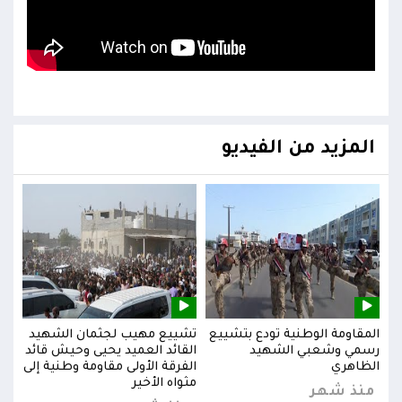
المزيد من الفيديو
يد
المقاومة الوطنية تودع بتشييع
تشييع مهيب لجثمان الشهيد
المق
ائد
رسمي وشعبي الشهيد
القائد العميد يحيى وحيش قائد
رسم
إلى
الظاهري
الفرقة الأولى مقاومة وطنية إلى
الظا
مثواه الأخير
منذ شهر
من