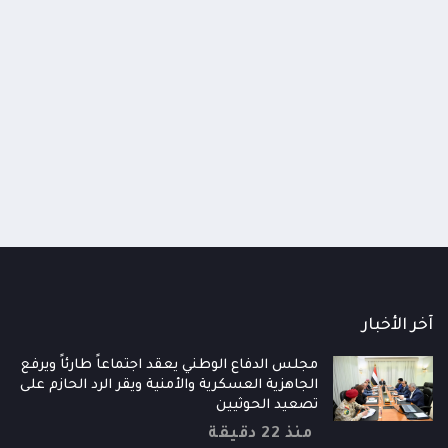
دفاع شبوة تعلن تنفيذ عملية «الرد السريع» ضد
مواقع حوثية في جبهة حريب وتؤكد أنها «مجرد
19:46
اومة الوطنية تودع اثنين من أبطال
قائد محور الحديدة : خسارتنا 
بداية»
رية إلى فردوس الشهداء في المخا
وحيش لن تزيدنا إلا إصرارا لاست
ذ شهر
منذ شهر
آخر الأخبار
مجلس الدفاع الوطني يعقد اجتماعاً طارئاً ويرفع
الجاهزية العسكرية والأمنية ويقر الرد الحازم على
تصعيد الحوثيين
منذ 22 دقيقة