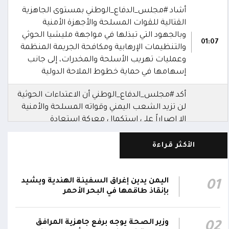
أشاد #مجلس_الدفاع_الوطني بمستوى الجاهزية
القتالية للقوات المسلحة والأجهزة الأمنية
وبالجهود التي تبذلها في مواجهة مليشيا الحوثي
01:07
والتنظيمات الإرهابية ومكافحة الجريمة المنظمة
وعمليات تهريب الأسلحة والمخدرات، إلى جانب
إسهامها في حماية خطوط الملاحة الدولية
أكد #مجلس_الدفاع_الوطني أن الاعتداءات الحوثية
لن تزيد الشعب اليمني وقواته المسلحة والأمنية
إلا إصراراً على استكمال معركة استعادة
مؤسسات الدولة وإنهاء الانقلاب المدعوم من
01:06
النظام الإيراني، باعتبار ذلك السبيل لإرساء الأمن
الأكثر قراءة
والاستقرار واستئناف صرف رواتب الموظفين
وتخفيف معاناة اليمنيين، فضلاً عن حماية أمن
المنطقة والملاحة الدولية
اليمن يدين إغراق السفينة الهندية ويشيد
01
بإنقاذ طاقمها في البحر الأحمر
عقد #مجلس_الدفاع_الوطني برئاسة رئيس
مجلس القيادة القائد الأعلى للقوات المسلحة
وزير الصحة يوجه برفع جاهزية المرافق
02
الدكتور رشاد العليمي اجتماعاً طارئاً لمناقشة