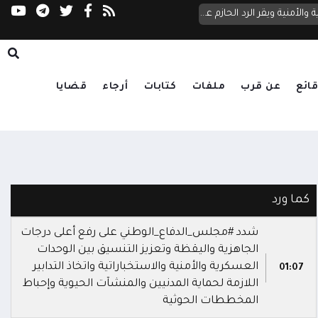
مجلس الدفاع الوطني يعقد اجتماعاً طارئاً ويرفع الجاهزية العسكرية والأمنية ويقر الرد الحازم على تصعيد الحوثيين
إدانات عربية ودولية واسعة للتصعيد الحوثي في 
ائع
عن قرب
ملفات
كتابات
أرجاء
قضايا
كما ورد
شدد #مجلس_الدفاع_الوطني على رفع أعلى درجات
الجاهزية واليقظة وتعزيز التنسيق بين الوحدات
العسكرية والأمنية والاستخباراتية واتخاذ التدابير
01:07
اللازمة لحماية المدنيين والمنشآت الحيوية وإحباط
المخططات الحوثية