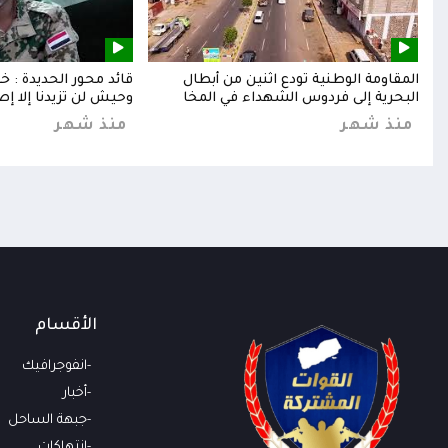
إلى
المقاومة الوطنية تودع اثنين من أبطال
قائد محور الحديدة : 
البحرية إلى فردوس الشهداء في المخا
وحيش لن تزيدنا إلا إص
منذ شهر
منذ شهر
الأقسام
انفوجرافيك
أخبار
جبهة الساحل
انتهاكات