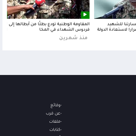
خسارتنا للشهيد
المقاومة الوطنية تودع بطلًا من أبطالها إلى
المق
رارا لاستعادة الدولة
فردوس الشهداء في المخا
البح
منذ شهرين
من
وقائع
عن قرب
ملفات
كتابات