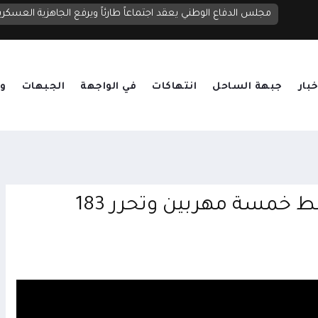
الإرياني: تصعيد الحوثيين محاولة لتعويض تراجعهم السياسي والميداني ويعكس قلقهم لا قوتهم
خبار
جبهة الساحل
انتهاكات
في الواجهة
الجبهات
وق
حملة أمنية في الساحل الغربي تضبط خمسة مهربين وتحرر 183