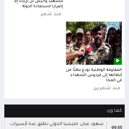
للشهيد وحيش لن تزيدنا إلا
إصرارا لاستعادة الدولة
منذ شهر
المقاومة الوطنية تودع بطلًا من
المق
أبطالها إلى فردوس الشهداء
أبطا
في المخا
في ا
منذ شهرين
من
كما ورد
شهود عيان: مليشيا الحوثي تطلق عدة مُسيرات
00:55