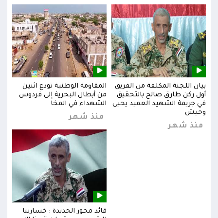
بيان اللجنة المكلفة من الفريق
المقاومة الوطنية تودع اثنين
بيان
س
أول ركن طارق صالح بالتحقيق
من أبطال البحرية إلى فردوس
أول 
في جريمة الشهيد العميد يحيى
الشهداء في المخا
في ج
وحيش
وحي
منذ شهر
منذ شهر
من
قائد محور الحديدة : خسارتنا