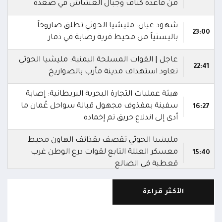
من قاعدة كتاف وجبال العشاش في صعدة
شهود عيان: مليشيا الحوثي تطلق صاروخاً
23:00
باليستياً من محيط قرية رصابة في ذمار
عاجل | القوات المسلحة اليمنية: مليشيا الحوثي
22:41
تعاود استهداف مدينة مأرب بالصواريخ
هيئة عمليات التجارة البحرية البريطانية: إصابة
سفينة بمقذوف مجهول قبالة سواحل عُمان ما
16:27
أدى إلى اندلاع حريق تم إخماده
مليشيا الحوثي تقصف بقذائف الهاون محيط
معسكر العللة التابع لقوات درع الوطن غرب
15:40
قعطبة في الضالع
مليشيا الحوثي تقصف أحياء سكنية غرب قعطبة
الأكثر قراءة
15:37
في الضالع
قصف حوثي عشوائي بالسلاح الثقيل يستهدف