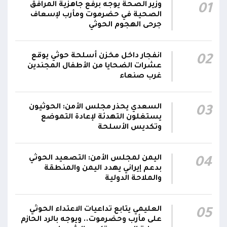
وزير الصحة يوجه برفع جاهزية المرافق
01
مناطق مآهولة بقرى المعزوب والعبارى في
15:35
الصحية في حضرموت ومأرب لإسعاف
محافظة الضالع
جرحى الهجوم الحوثي
محور تعز: تجدد الاشتباكات في مختلف الجبهات..
12:22
انفجار داخل مخزن أسلحة حوثي يوقع
02
والجيش يقصف مواقع حوثية ويتصدى للمسيرات
عشرات الضحايا من الأطفال المجندين
غرب صنعاء
السعدي يحذر مجلس الأمن: الحوثيون
03
يستغلون التهدئة لإعادة التموضع
وتكديس الأسلحة
اليمن لمجلس الأمن: التصعيد الحوثي
04
بدعم إيراني يهدد اليمن والمنطقة
والملاحة الدولية
العليمي يتابع تداعيات الاعتداء الحوثي
05
على مأرب وحضرموت.. ويوجه بالرد الحازم