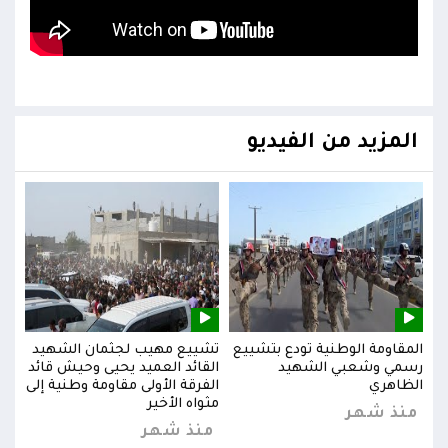
المزيد من الفيديو
يد
المقاومة الوطنية تودع بتشييع
تشييع مهيب لجثمان الشهيد
المق
ائد
رسمي وشعبي الشهيد
القائد العميد يحيى وحيش قائد
رسم
إلى
الظاهري
الفرقة الأولى مقاومة وطنية إلى
الظا
مثواه الأخير
منذ شهر
من
منذ شهر