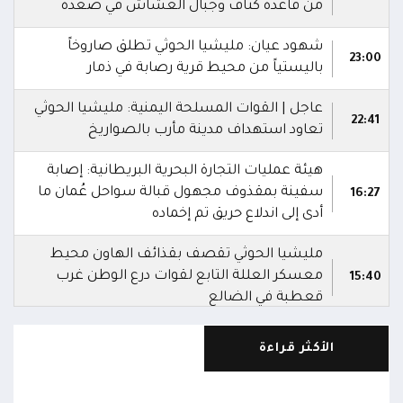
من قاعدة كتاف وجبال العشاش في صعدة
شهود عيان: مليشيا الحوثي تطلق صاروخاً
23:00
باليستياً من محيط قرية رصابة في ذمار
عاجل | القوات المسلحة اليمنية: مليشيا الحوثي
22:41
تعاود استهداف مدينة مأرب بالصواريخ
هيئة عمليات التجارة البحرية البريطانية: إصابة
سفينة بمقذوف مجهول قبالة سواحل عُمان ما
16:27
أدى إلى اندلاع حريق تم إخماده
مليشيا الحوثي تقصف بقذائف الهاون محيط
معسكر العللة التابع لقوات درع الوطن غرب
15:40
قعطبة في الضالع
مليشيا الحوثي تقصف أحياء سكنية غرب قعطبة
الأكثر قراءة
15:37
في الضالع
قصف حوثي عشوائي بالسلاح الثقيل يستهدف