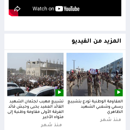
المزيد من الفيديو
يد
المقاومة الوطنية تودع بتشييع
تشييع مهيب لجثمان الشهيد
المق
ائد
رسمي وشعبي الشهيد
القائد العميد يحيى وحيش قائد
رسم
إلى
الظاهري
الفرقة الأولى مقاومة وطنية إلى
الظا
مثواه الأخير
منذ شهر
من
منذ شهر