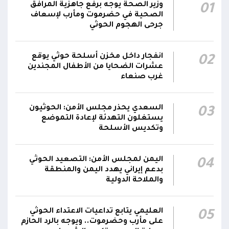
وزير الصحة يوجه برفع جاهزية المرافق
01
مناطق مآهولة بقرى المعزوب والعبارى في
15:35
الصحية في حضرموت ومأرب لإسعاف
محافظة الضالع
جرحى الهجوم الحوثي
محور تعز: تجدد الاشتباكات في مختلف الجبهات..
12:22
انفجار داخل مخزن أسلحة حوثي يوقع
02
والجيش يقصف مواقع حوثية ويتصدى للمسيرات
عشرات الضحايا من الأطفال المجندين
غرب صنعاء
السعدي يحذر مجلس الأمن: الحوثيون
03
يستغلون التهدئة لإعادة التموضع
وتكديس الأسلحة
اليمن لمجلس الأمن: التصعيد الحوثي
04
بدعم إيراني يهدد اليمن والمنطقة
والملاحة الدولية
العليمي يتابع تداعيات الاعتداء الحوثي
05
على مأرب وحضرموت.. ويوجه بالرد الحازم