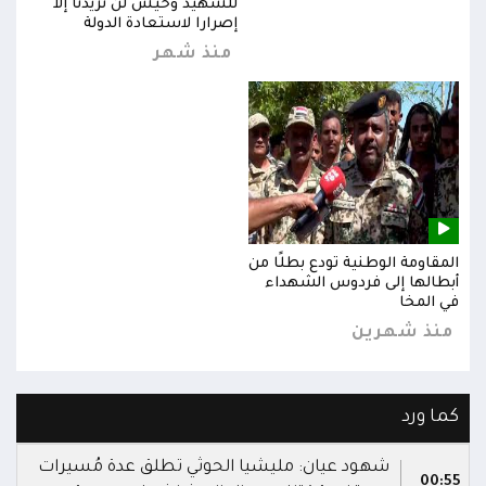
للشهيد وحيش لن تزيدنا إلا
إصرارا لاستعادة الدولة
منذ شهر
المقاومة الوطنية تودع بطلًا من
المق
أبطالها إلى فردوس الشهداء
أبطا
في المخا
في ا
منذ شهرين
من
كما ورد
شهود عيان: مليشيا الحوثي تطلق عدة مُسيرات
00:55