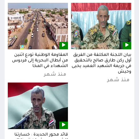
بيان اللجنة المكلفة من الفريق
المقاومة الوطنية تودع اثنين
بيان
س
أول ركن طارق صالح بالتحقيق
من أبطال البحرية إلى فردوس
أول 
في جريمة الشهيد العميد يحيى
الشهداء في المخا
في ج
وحيش
وحي
منذ شهر
منذ شهر
من
قائد محور الحديدة : خسارتنا