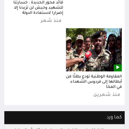
قائد محور الحديدة : خسارتنا
للشهيد وحيش لن تزيدنا إلا
إصرارا لاستعادة الدولة
منذ شهر
المقاومة الوطنية تودع بطلًا من
المق
أبطالها إلى فردوس الشهداء
أبطا
في المخا
في ا
منذ شهرين
من
كما ورد