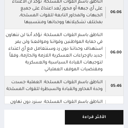
الناطق باسم القوات المسلحة: نؤكد أن الاعتداء
على أي جبهة أو محور يُعد اعتداءً على جميع
06:06
الجبهات والمحاور التابعة للقوات المسلحة،
بمختلف تشكيلاتها ووحداتها ومنتسبيها
الناطق باسم القوات المسلحة: نؤكد أننا لن نتهاون
في حماية المواطنين وقواتنا ومواقعنا ولن يمر
استهداف وحداتنا دون رد وسنتعامل مع أي اعتداء
06:00
جديد بالإجراءات العسكرية اللازمة والحازمة، وفقاً
لتوجيهات القيادة السياسية والعسكرية
ومقتضيات الموقف العملياتي
الناطق باسم القوات المسلحة: العملية جسدت
05:46
وحدة المحاور والقيادة والسيطرة للقوات المسلحة
الناطق باسم القوات المسلحة: سنرد دون تهاون
05:35
حال استمرت اعتداءات الحوثيين الغادرة
الأكثر قراءة
الناطق باسم القوات المسلحة: نفذنا عملاً عسكرياً
05:34