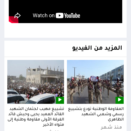
المزيد من الفيديو
يد
المقاومة الوطنية تودع بتشييع
تشييع مهيب لجثمان الشهيد
المق
ائد
رسمي وشعبي الشهيد
القائد العميد يحيى وحيش قائد
رسم
إلى
الظاهري
الفرقة الأولى مقاومة وطنية إلى
الظا
مثواه الأخير
منذ شهر
من