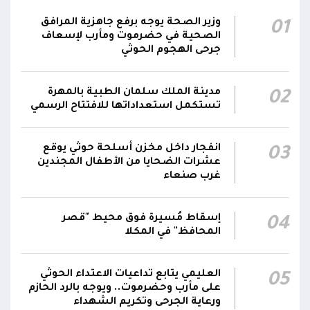
ضد العناصر الحوثية الإرهابية وعتادها
وزير الصحة يوجه برفع جاهزية المرافق
01
المقاومة الوطنية تصد هجوماً حوثياً في جبهتي
الصحية في حضرموت ومأرب لإسعاف
04:17
الحيمة بالتحيتا وحيس جنوب الحديدة
جرحى الهجوم الحوثي
أقر #مجلس_الدفاع_الوطني استمرار انعقاده بصورة
مدينة الملك سلمان الطبية بالمهرة
02
دائمة لمتابعة التطورات الميدانية والأمنية واتخاذ ما
تستكمل استعداداتها للافتتاح الرسمي
يلزم من إجراءات بصورة عاجلة ومستمرة بما
01:13
يضمن سرعة الاستجابة للتصعيد الحوثي والتعامل
مع تداعياته على مختلف المستويات
انفجار داخل مخزن أسلحة حوثي يوقع
03
عشرات الضحايا من الأطفال المجندين
غرب صنعاء
أقر #مجلس_الدفاع_الوطني جملة من القرارات
والتوجيهات الهادفة إلى رفع مستوى الجاهزية
العسكرية والأمنية والدفاع المدني وتعزيز التنسيق
إسقاط مُسيرة فوق محيط "قصر
01:12
04
بين مؤسسات الدولة وحماية المدنيين والمنشآت
المحافظ" في المكلا
الحيوية وضمان التنفيذ الفوري للإجراءات الكفيلة
بالرد الحازم على الاعتداءات الحوثية
العليمي يتابع تداعيات الاعتداء الحوثي
05
على مأرب وحضرموت.. ويوجه بالرد الحازم
ورعاية الجرحى وتكريم الشهداء