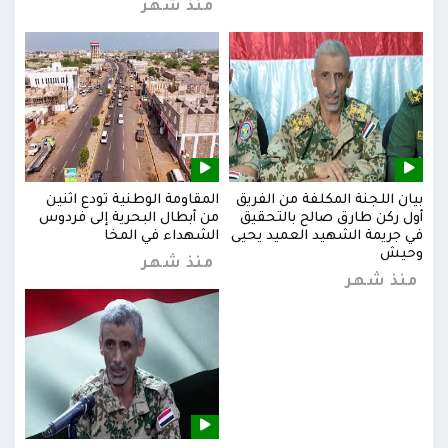
منذ شهر
بيان اللجنة المكلفة من الفريق
المقاومة الوطنية تودع اثنين
بيان
س
أول ركن طارق صالح بالتحقيق
من أبطال البحرية إلى فردوس
أول 
في جريمة الشهيد العميد يحيى
الشهداء في المخا
في ج
وحيش
وحي
منذ شهر
منذ شهر
من