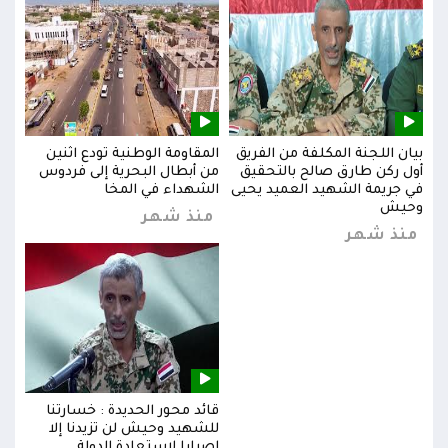
بيان اللجنة المكلفة من الفريق
المقاومة الوطنية تودع اثنين
بيان
س
أول ركن طارق صالح بالتحقيق
من أبطال البحرية إلى فردوس
أول 
في جريمة الشهيد العميد يحيى
الشهداء في المخا
في ج
وحيش
وحي
منذ شهر
منذ شهر
من
قائد محور الحديدة : خسارتنا
للشهيد وحيش لن تزيدنا إلا
إصرارا لاستعادة الدولة