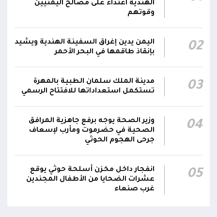
الفرقتين الأولى والثالثة وحسن التعامل مع الموقف
الهندية اعتداء على مصالح اليمنيين
وقوتهم
وثبات المقاتلين في مواقعهم
الفريق أول ركن طارق صالح يعزي في اتصالين
اليمن يدين إغراق السفينة الهندية ويشيد
02
هاتفيين قائدي الفرقتين الأولى والثالثة طوارئ في
00:26
بإنقاذ طاقمها في البحر الأحمر
استشهاد عدد من الأبطال بالهجوم الحوثي الغادر
اللجنة الأمنية بحضرموت تدين هجوم مليشيا
مدينة الملك سلمان الطبية بالمهرة
03
تستكمل استعداداتها للافتتاح الرسمي
الحوثي على القوات المسلحة وتؤكد استمرار
00:21
العمليات الأمنية والعسكرية لحماية الأمن
والاستقرار
وزير الصحة يوجه برفع جاهزية المرافق
04
الصحية في حضرموت ومأرب لإسعاف
جدد #المكتب_السياسي تمسكه بمواصلة النضال
جرحى الهجوم الحوثي
إلى جانب الشعب اليمني وقوى الصف الجمهوري،
23:05
مؤكداً الاستعداد لتقديم التضحيات حتى تحرير البلاد
انفجار داخل مخزن أسلحة حوثي يوقع
05
واستعادة العاصمة صنعاء وإنهاء الانقلاب
عشرات الضحايا من الأطفال المجندين
غرب صنعاء