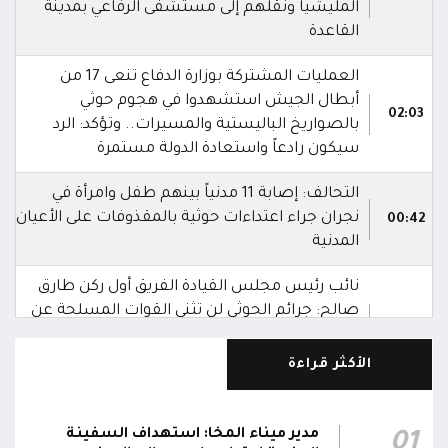
المليشيا ونقلهم إلى مستشفى الرفاعي بمدينة
القاعدة
العمليات المشتركة بوزارة الدفاع تنعى 17 من
أبطال الجيش استشهدوا في هجوم حوثي
02:03
بالصواريخ الباليستية والمسيرات.. وتؤكد: الرد
سيكون رادعاً واستعادة الدولة مستمرة
التحالف: إصابة 11 مدنياً بينهم طفل وامرأة في
نجران جراء اعتداءات حوثية بالمقذوفات على الأعيان
00:42
المدنية
نائب رئيس مجلس القيادة الفريق أول ركن طارق
صالح: جرائم الحوثي لن تثني القوات المسلحة عن
00:29
أداء واجبها الوطني واستعادة الدولة وعاصمتها
صنعاء
الأكثر قراءة
نائب رئيس مجلس القيادة الفريق أول ركن طارق
صالح يشيد بالروح القتالية العالية لكافة منتسبي
مدير ميناء المخا: استهداف السفينة
01
00:28