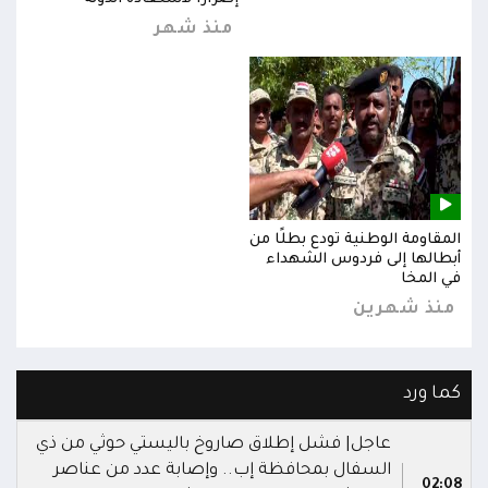
منذ شهر
المقاومة الوطنية تودع بطلًا من
المق
أبطالها إلى فردوس الشهداء
أبطا
في المخا
في ا
منذ شهرين
من
كما ورد
عاجل| فشل إطلاق صاروخ باليستي حوثي من ذي
السفال بمحافظة إب.. وإصابة عدد من عناصر
02:08