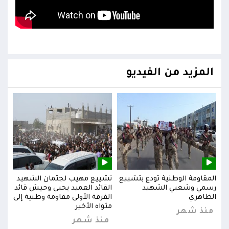
المزيد من الفيديو
يد
المقاومة الوطنية تودع بتشييع
تشييع مهيب لجثمان الشهيد
المق
ائد
رسمي وشعبي الشهيد
القائد العميد يحيى وحيش قائد
رسم
إلى
الظاهري
الفرقة الأولى مقاومة وطنية إلى
الظا
مثواه الأخير
منذ شهر
من
منذ شهر