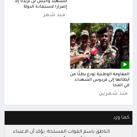
للشهيد وحيش لن تزيدنا إلا
إصرارا لاستعادة الدولة
منذ شهر
المقاومة الوطنية تودع بطلًا من
المق
أبطالها إلى فردوس الشهداء
أبطا
في المخا
في ا
منذ شهرين
من
كما ورد
الناطق باسم القوات المسلحة: نؤكد أن الاعتداء