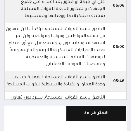
على أي جبهة أو محور يُعد اعتداءً على جميع
06:06
الجبهات والمحاور التابعة للقوات المسلحة،
بمختلف تشكيلاتها ووحداتها ومنتسبيها
الناطق باسم القوات المسلحة: نؤكد أننا لن نتهاون
في حماية المواطنين وقواتنا ومواقعنا ولن يمر
استهداف وحداتنا دون رد وسنتعامل مع أي اعتداء
06:00
جديد بالإجراءات العسكرية اللازمة والحازمة، وفقاً
لتوجيهات القيادة السياسية والعسكرية
ومقتضيات الموقف العملياتي
الناطق باسم القوات المسلحة: العملية جسدت
05:46
وحدة المحاور والقيادة والسيطرة للقوات المسلحة
الناطق باسم القوات المسلحة: سنرد دون تهاون
05:35
حال استمرت اعتداءات الحوثيين الغادرة
الأكثر قراءة
الناطق باسم القوات المسلحة: نفذنا عملاً عسكرياً
05:34
ضد العناصر الحوثية الإرهابية وعتادها