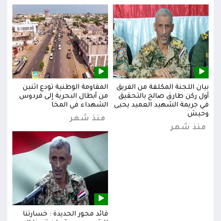
بيان اللجنة المكلفة من الفريق
المقاومة الوطنية تودع اثنين
بيان
س
أول ركن طارق صالح بالتحقيق
من أبطال البحرية إلى فردوس
أول 
في جريمة الشهيد العميد يحيى
الشهداء في المخا
في ج
وحيش
وحي
منذ شهر
منذ شهر
من
قائد محور الحديدة : خسارتنا