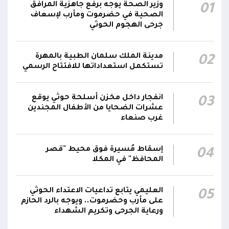
وزير الصحة يوجه برفع جاهزية المرافق
01
المقاومة الوطنية تصد هجوماً حوثياً في جبهتي
الصحية في حضرموت ومأرب لإسعاف
04:17
الحيمة بالتحيتا وحيس جنوب الحديدة
جرحى الهجوم الحوثي
أقر #مجلس_الدفاع_الوطني استمرار انعقاده بصورة
مدينة الملك سلمان الطبية بالمهرة
02
دائمة لمتابعة التطورات الميدانية والأمنية واتخاذ ما
تستكمل استعداداتها للافتتاح الرسمي
يلزم من إجراءات بصورة عاجلة ومستمرة بما
01:13
يضمن سرعة الاستجابة للتصعيد الحوثي والتعامل
مع تداعياته على مختلف المستويات
انفجار داخل مخزن أسلحة حوثي يوقع
03
عشرات الضحايا من الأطفال المجندين
غرب صنعاء
أقر #مجلس_الدفاع_الوطني جملة من القرارات
والتوجيهات الهادفة إلى رفع مستوى الجاهزية
العسكرية والأمنية والدفاع المدني وتعزيز التنسيق
إسقاط مُسيرة فوق محيط "قصر
01:12
04
بين مؤسسات الدولة وحماية المدنيين والمنشآت
المحافظ" في المكلا
الحيوية وضمان التنفيذ الفوري للإجراءات الكفيلة
بالرد الحازم على الاعتداءات الحوثية
العليمي يتابع تداعيات الاعتداء الحوثي
05
على مأرب وحضرموت.. ويوجه بالرد الحازم
ورعاية الجرحى وتكريم الشهداء