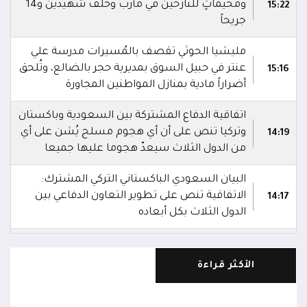
ومخيماتٍ للنازحين في مأرب وخلف شهيدين و14
15:22
جريحاً
مليشيا الحوثي تقصف بالمُسيرات مدرسة علي
عنتر في حبيل السوق بمديرية حجر بالضالع، وتُلحق
15:16
أضراراً مادية بمنازل المواطنين المجاورة
اتفاقية الدفاع المشتركة بين السعودية وباكستان
وتركيا تنص على أن أي هجوم مسلح يُشن على أي
14:19
من الدول الثلاث سيعدّ هجوما عليها جميعا
البيان السعودي الباكستاني التركي المشترك:
الاتفاقية تنص على تطوير التعاون الدفاعي بين
14:17
الدول الثلاث بكل أبعاده
السعودية وباكستان وتركيا توقع اتفاقية دفاع
14:16
مشترك
الأكثر قراءة
استشهاد 3 جنود وإصابة 4 آخرين في هجوم