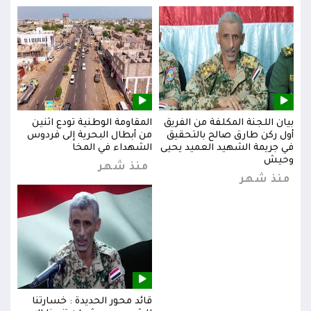
بيان اللجنة المكلفة من الفريق
المقاومة الوطنية تودع اثنين
بيان
س
أول ركن طارق صالح بالتحقيق
من أبطال البحرية إلى فردوس
أول 
في جريمة الشهيد العميد يحيى
الشهداء في المخا
في ج
وحيش
وحي
منذ شهر
منذ شهر
من
قائد محور الحديدة : خسارتنا