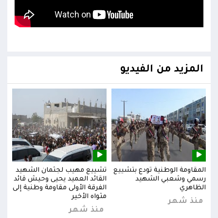
المزيد من الفيديو
يد
المقاومة الوطنية تودع بتشييع
تشييع مهيب لجثمان الشهيد
المق
ائد
رسمي وشعبي الشهيد
القائد العميد يحيى وحيش قائد
رسم
إلى
الظاهري
الفرقة الأولى مقاومة وطنية إلى
الظا
مثواه الأخير
منذ شهر
من
منذ شهر