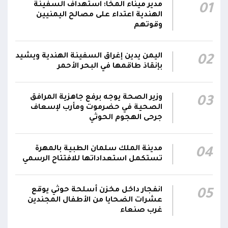
بمُسيرة حوثية استهدف مواقع عسكرية لقوات
12:08
مدير ميناء المخا: استهداف السفينة
01
دفاع شبوة في حريب جنوبي مأرب
الهندية اعتداء على مصالح اليمنيين
وقوتهم
تحليق مسيرات في أجواء سيئون والدفاعات
12:02
تتصدى لها
اليمن يدين إغراق السفينة الهندية ويشيد
02
بإنقاذ طاقمها في البحر الأحمر
صاروخ حوثي يستهدف مخيماً للنازحين في مأرب
ويصيب عدداً منهم.. وصاروخ آخر يطول تجمعات
11:57
سكنية
وزير الصحة يوجه برفع جاهزية المرافق
03
الصحية في حضرموت ومأرب لإسعاف
جرحى الهجوم الحوثي
مدينة الملك سلمان الطبية بالمهرة
04
تستكمل استعداداتها للافتتاح الرسمي
انفجار داخل مخزن أسلحة حوثي يوقع
05
عشرات الضحايا من الأطفال المجندين
غرب صنعاء