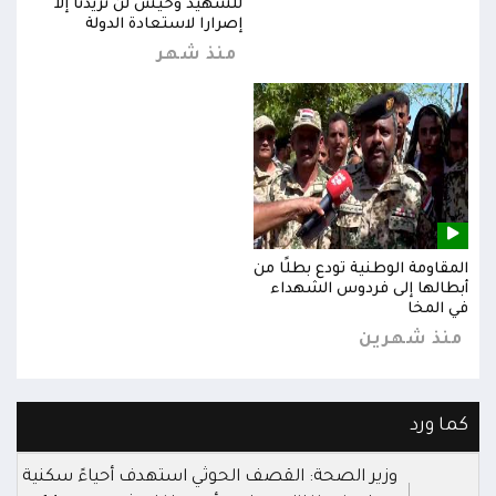
للشهيد وحيش لن تزيدنا إلا
إصرارا لاستعادة الدولة
منذ شهر
المقاومة الوطنية تودع بطلًا من
المق
أبطالها إلى فردوس الشهداء
أبطا
في المخا
في ا
منذ شهرين
من
كما ورد
وزير الصحة: القصف الحوثي استهدف أحياءً سكنية