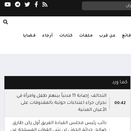
طارق صالح يجري اتصالين هاتفيين بقائدي الأولى 
ائع
عن قرب
ملفات
كتابات
أرجاء
قضايا
كما ورد
التحالف: إصابة 11 مدنياً بينهم طفل وامرأة في
نجران جراء اعتداءات حوثية بالمقذوفات على
00:42
الأعيان المدنية
نائب رئيس مجلس القيادة الفريق أول ركن طارق
صالح: جرائم الحوثي لن تثني القوات المسلحة عن