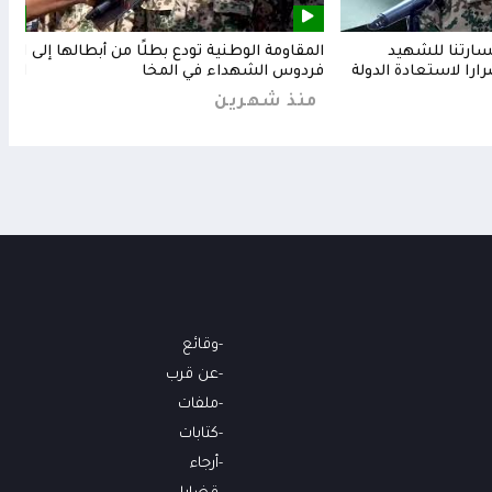
خسارتنا للشهيد
المقاومة الوطنية تودع بطلًا من أبطالها إلى
المق
رارا لاستعادة الدولة
فردوس الشهداء في المخا
البح
منذ شهرين
من
وقائع
عن قرب
ملفات
كتابات
أرجاء