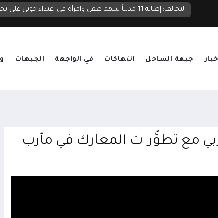
التحالف: إصابة 11 مدنياً بينهم طفل وامرأة في اعتداء حوثي على نجران
خبار
جبهة الساحل
انتهاكات
في الواجهة
الجبهات
وق
بي مع تطوُّرات المعارك في مأرب