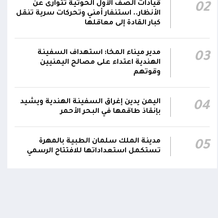
23:05
قيادات الصف الأول الحوثية تتوارى عن
02
مؤكداً الاستعداد لتقديم التضحيات حتى تحرير
الأنظار.. استنفار أمني وتحركات سرية تنقل
البلاد واستعادة العاصمة صنعاء وإنهاء الانقلاب
كبار القادة إلى معاقلها
دعا #المكتب_السياسي مجلس القيادة الرئاسي
مدير ميناء المخا: استهداف السفينة
والحكومة إلى الشروع في خطوات عملية لتخليص
03
23:04
الهندية اعتداء على مصالح اليمنيين
اليمنيين من إرهاب الحوثيين المدعومين من
وقوتهم
النظام الإيراني
طالب #المكتب_السياسي مجلس القيادة الرئاسي
اليمن يدين إغراق السفينة الهندية ويشيد
04
والحكومة بتحمل مسؤولياتهما الوطنية
بإنقاذ طاقمها في البحر الأحمر
اومة الوطنية تودع بتشييع رسمي
تشييع مهيب لجثمان الشهيد ا
23:02
والتاريخية، مؤكداً أن الجرائم التي ارتكبتها المليشيا
ي الشهيد الظاهري
العميد يحيى وحيش قائد الفرقة
مقاومة وطنية إلى مثواه الأخير
لم تترك أي مبرر لتأخير تحريك الجبهات
ذ شهر
مدينة الملك سلمان الطبية بالمهرة
05
منذ شهر
تستكمل استعداداتها للافتتاح الرسمي