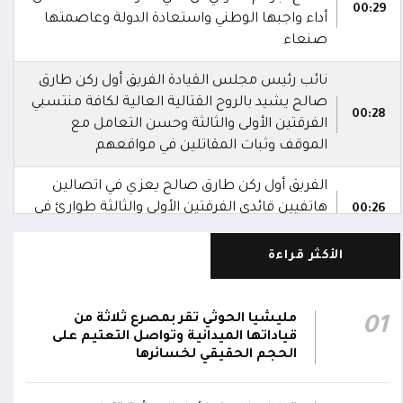
00:29
أداء واجبها الوطني واستعادة الدولة وعاصمتها
صنعاء
نائب رئيس مجلس القيادة الفريق أول ركن طارق
صالح يشيد بالروح القتالية العالية لكافة منتسبي
00:28
الفرقتين الأولى والثالثة وحسن التعامل مع
الموقف وثبات المقاتلين في مواقعهم
الفريق أول ركن طارق صالح يعزي في اتصالين
هاتفيين قائدي الفرقتين الأولى والثالثة طوارئ في
00:26
استشهاد عدد من الأبطال بالهجوم الحوثي الغادر
الأكثر قراءة
اللجنة الأمنية بحضرموت تدين هجوم مليشيا
الحوثي على القوات المسلحة وتؤكد استمرار
00:21
العمليات الأمنية والعسكرية لحماية الأمن
مليشيا الحوثي تقر بمصرع ثلاثة من
01
والاستقرار
قياداتها الميدانية وتواصل التعتيم على
الحجم الحقيقي لخسائرها
جدد #المكتب_السياسي تمسكه بمواصلة النضال
إلى جانب الشعب اليمني وقوى الصف الجمهوري،