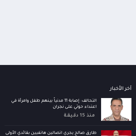
اومة الوطنية تودع اثنين من أبطال
قائد محور الحديدة : خسارتنا 
رية إلى فردوس الشهداء في المخا
وحيش لن تزيدنا إلا إصرارا لاست
ذ شهر
منذ شهر
آخر الأخبار
التحالف: إصابة 11 مدنياً بينهم طفل وامرأة في
اعتداء حوثي على نجران
منذ 15 دقيقة
طارق صالح يجري اتصالين هاتفيين بقائدي الأولى