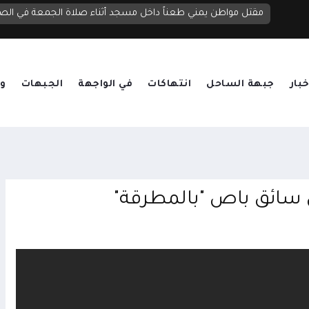
مقتل مواطن يمني طعناً داخل مسجد أثناء صلاة الجمعة في الص
خبار
جبهة الساحل
انتهاكات
في الواجهة
الجبهات
وق
سائق باص "بالمطرقة"