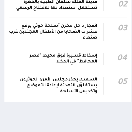
مدينة الملك سلمان الطبية بالمهرة
02
يمر استهداف وحداتنا دون رد وسنتعامل مع أي
06:00
تستكمل استعداداتها للافتتاح الرسمي
اعتداء جديد بالإجراءات العسكرية اللازمة والحازمة،
وفقاً لتوجيهات القيادة السياسية والعسكرية
ومقتضيات الموقف العملياتي
انفجار داخل مخزن أسلحة حوثي يوقع
03
عشرات الضحايا من الأطفال المجندين غرب
صنعاء
الناطق باسم القوات المسلحة: العملية جسدت
05:46
وحدة المحاور والقيادة والسيطرة للقوات المسلحة
إسقاط مُسيرة فوق محيط "قصر
04
المحافظ" في المكلا
اومة الوطنية تودع بتشييع رسمي
تشييع مهيب لجثمان الشهيد ا
ي الشهيد الظاهري
العميد يحيى وحيش قائد الفرقة
السعدي يحذر مجلس الأمن: الحوثيون
05
مقاومة وطنية إلى مثواه الأخير
ذ شهر
يستغلون التهدئة لإعادة التموضع
منذ شهر
وتكديس الأسلحة