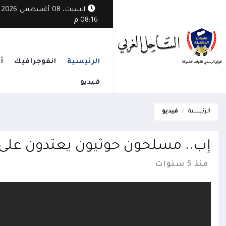
 المسلحة تنفذ رداً عسكرياً موحداً على مليشيا الحوثي في عدة محاور
السبت، 08 أغسطس 2026
08:16 م
الرئيسية
انفوجرافيك
أ
فيديو
الرئيسية
فيديو
إب.. مسلحون حوثيون يعتدون على 
منذ 5 سنوات