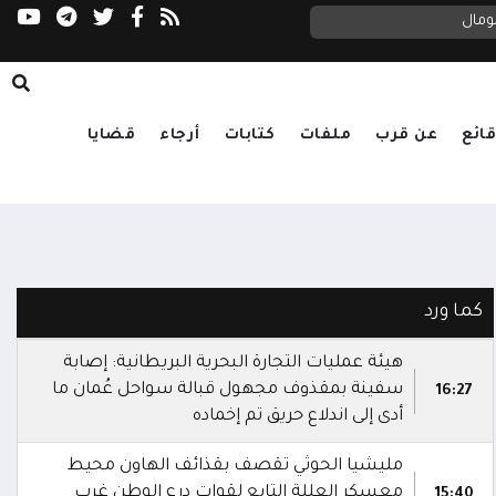
ومال
الحوثيون يقصفون قرى ومزارع غرب قعطبة بالهاو
ائع
عن قرب
ملفات
كتابات
أرجاء
قضايا
كما ورد
هيئة عمليات التجارة البحرية البريطانية: إصابة
سفينة بمقذوف مجهول قبالة سواحل عُمان ما
16:27
أدى إلى اندلاع حريق تم إخماده
مليشيا الحوثي تقصف بقذائف الهاون محيط
معسكر العللة التابع لقوات درع الوطن غرب
15:40