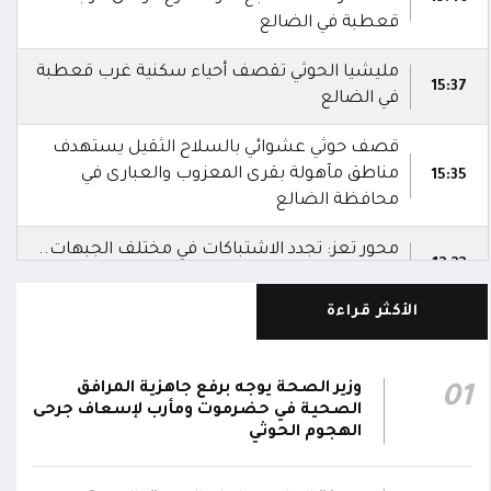
قعطبة في الضالع
مليشيا الحوثي تقصف أحياء سكنية غرب قعطبة
15:37
في الضالع
قصف حوثي عشوائي بالسلاح الثقيل يستهدف
مناطق مآهولة بقرى المعزوب والعبارى في
15:35
محافظة الضالع
محور تعز: تجدد الاشتباكات في مختلف الجبهات..
12:22
والجيش يقصف مواقع حوثية ويتصدى للمسيرات
الأكثر قراءة
الناطق باسم القوات المسلحة: نؤكد أن الاعتداء
على أي جبهة أو محور يُعد اعتداءً على جميع
06:06
الجبهات والمحاور التابعة للقوات المسلحة،
وزير الصحة يوجه برفع جاهزية المرافق
01
بمختلف تشكيلاتها ووحداتها ومنتسبيها
الصحية في حضرموت ومأرب لإسعاف جرحى
الهجوم الحوثي
الناطق باسم القوات المسلحة: نؤكد أننا لن
نتهاون في حماية المواطنين وقواتنا ومواقعنا ولن