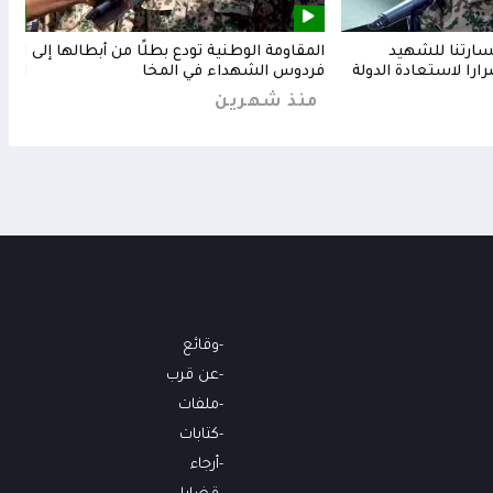
خسارتنا للشهيد
المقاومة الوطنية تودع بطلًا من أبطالها إلى
المق
رارا لاستعادة الدولة
فردوس الشهداء في المخا
البح
منذ شهرين
من
وقائع
عن قرب
ملفات
كتابات
أرجاء