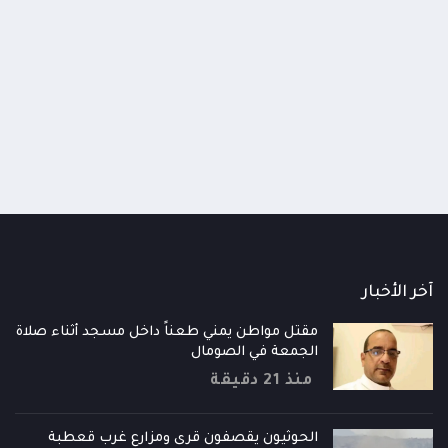
اومة الوطنية تودع اثنين من أبطال
قائد محور الحديدة : خسارتنا 
رية إلى فردوس الشهداء في المخا
وحيش لن تزيدنا إلا إصرارا لاست
ذ شهر
منذ شهر
آخر الأخبار
مقتل مواطن يمني طعناً داخل مسجد أثناء صلاة
الجمعة في الصومال
منذ 21 دقيقة
الحوثيون يقصفون قرى ومزارع غرب قعطبة