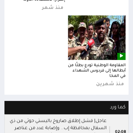
منذ شهر
المقاومة الوطنية تودع بطلًا من
المق
أبطالها إلى فردوس الشهداء
أبطا
في المخا
في ا
منذ شهرين
من
كما ورد
عاجل| فشل إطلاق صاروخ باليستي حوثي من ذي
السفال بمحافظة إب.. وإصابة عدد من عناصر
02:08