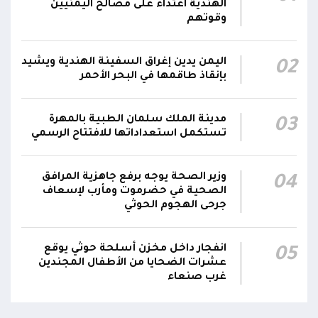
الفرقتين الأولى والثالثة وحسن التعامل مع الموقف
الهندية اعتداء على مصالح اليمنيين
وقوتهم
وثبات المقاتلين في مواقعهم
الفريق أول ركن طارق صالح يعزي في اتصالين
اليمن يدين إغراق السفينة الهندية ويشيد
02
هاتفيين قائدي الفرقتين الأولى والثالثة طوارئ في
00:26
بإنقاذ طاقمها في البحر الأحمر
استشهاد عدد من الأبطال بالهجوم الحوثي الغادر
اللجنة الأمنية بحضرموت تدين هجوم مليشيا
مدينة الملك سلمان الطبية بالمهرة
03
تستكمل استعداداتها للافتتاح الرسمي
الحوثي على القوات المسلحة وتؤكد استمرار
00:21
العمليات الأمنية والعسكرية لحماية الأمن
والاستقرار
وزير الصحة يوجه برفع جاهزية المرافق
04
الصحية في حضرموت ومأرب لإسعاف
جدد #المكتب_السياسي تمسكه بمواصلة النضال
جرحى الهجوم الحوثي
إلى جانب الشعب اليمني وقوى الصف الجمهوري،
23:05
مؤكداً الاستعداد لتقديم التضحيات حتى تحرير البلاد
انفجار داخل مخزن أسلحة حوثي يوقع
05
واستعادة العاصمة صنعاء وإنهاء الانقلاب
عشرات الضحايا من الأطفال المجندين
غرب صنعاء