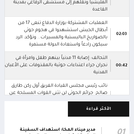
المليشيا ونقلهم إلى مستشفى الرفاعي بمدينة
القاعدة
العمليات المشتركة بوزارة الدفاع تنعى 17 من
أبطال الجيش استشهدوا في هجوم حوثي
02:03
بالصواريخ الباليستية والمسيرات.. وتؤكد: الرد
سيكون رادعاً واستعادة الدولة مستمرة
التحالف: إصابة 11 مدنياً بينهم طفل وامرأة في
نجران جراء اعتداءات حوثية بالمقذوفات على الأعيان
00:42
المدنية
نائب رئيس مجلس القيادة الفريق أول ركن طارق
صالح: جرائم الحوثي لن تثني القوات المسلحة عن
00:29
أداء واجبها الوطني واستعادة الدولة وعاصمتها
صنعاء
الأكثر قراءة
نائب رئيس مجلس القيادة الفريق أول ركن طارق
صالح يشيد بالروح القتالية العالية لكافة منتسبي
مدير ميناء المخا: استهداف السفينة
01
00:28