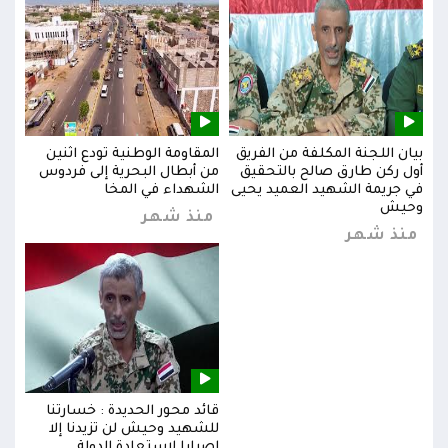
بيان اللجنة المكلفة من الفريق
المقاومة الوطنية تودع اثنين
بيان
س
أول ركن طارق صالح بالتحقيق
من أبطال البحرية إلى فردوس
أول 
في جريمة الشهيد العميد يحيى
الشهداء في المخا
في ج
وحيش
وحي
منذ شهر
منذ شهر
من
قائد محور الحديدة : خسارتنا
للشهيد وحيش لن تزيدنا إلا
إصرارا لاستعادة الدولة