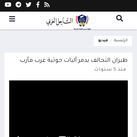
الرئيسية
فيديو
طيران التحالف يدمر آليات حوثية غرب مأرب
منذ 5 سنوات