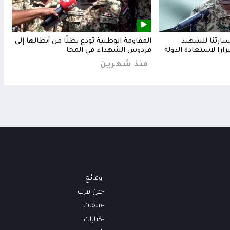
خسارتنا للشهيد
المقاومة الوطنية تودع بطلًا من أبطالها إلى
المق
رارا لاستعادة الدولة
فردوس الشهداء في المخا
البح
منذ شهرين
من
وقائع
عن قرب
ملفات
كتابات