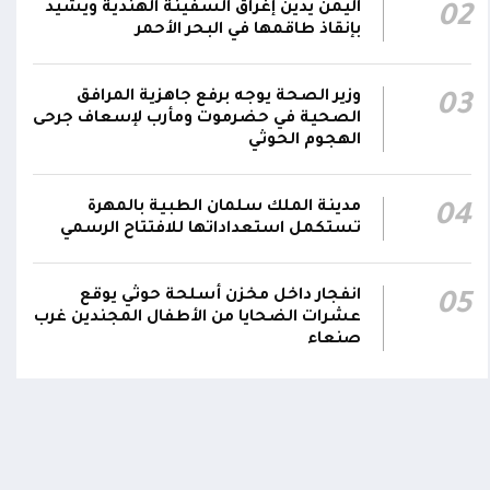
اليمن يدين إغراق السفينة الهندية ويشيد
02
مليشيا الحوثي تقصف بالمُسيرات مدرسة علي
بإنقاذ طاقمها في البحر الأحمر
عنتر في حبيل السوق بمديرية حجر بالضالع، وتُلحق
15:16
أضراراً مادية بمنازل المواطنين المجاورة
وزير الصحة يوجه برفع جاهزية المرافق
03
اتفاقية الدفاع المشتركة بين السعودية وباكستان
الصحية في حضرموت ومأرب لإسعاف جرحى
الهجوم الحوثي
وتركيا تنص على أن أي هجوم مسلح يُشن على أي
14:19
من الدول الثلاث سيعدّ هجوما عليها جميعا
مدينة الملك سلمان الطبية بالمهرة
04
تستكمل استعداداتها للافتتاح الرسمي
انفجار داخل مخزن أسلحة حوثي يوقع
اومة الوطنية تودع بتشييع رسمي
تشييع مهيب لجثمان الشهيد ا
05
ي الشهيد الظاهري
العميد يحيى وحيش قائد الفرقة
عشرات الضحايا من الأطفال المجندين غرب
مقاومة وطنية إلى مثواه الأخير
صنعاء
ذ شهر
منذ شهر