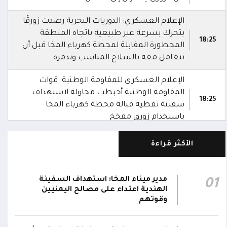
الإعلام العسكري: الدوريات البحرية رصدت زورقًا
يتحرك بسرعة غير طبيعية باتجاه المنطقة
18:25
المحظورة المقابلة لمحطة كهرباء المخا قبل أن
تتعامل معه بالسلاح المناسب وتدمره
الإعلام العسكري للمقاومة الوطنية: قوات
المقاومة الوطنية أحبطت محاولة لاستهداف
18:25
سفينة نفطية قبالة محطة كهرباء المخا
باستخدام زورق مفخخ
المقاومة الوطنية تدمر زورقاً حوثياً مفخخاً حاول
الأكثر قراءة
استهداف سفينة نفطية بالقرب من محطة
18:13
الكهرباء بالمخا
مدير ميناء المخا: استهداف السفينة
01
وزير الصحة: القصف الحوثي استهدف أحياءً
الهندية اعتداء على مصالح اليمنيين
سكنية ومخيماتٍ للنازحين في مأرب وخلف
15:22
وقوتهم
شهيدين و14 جريحاً