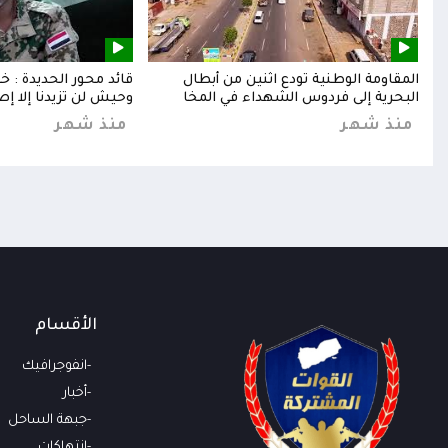
إلى
المقاومة الوطنية تودع اثنين من أبطال
قائد محور الحديدة : 
البحرية إلى فردوس الشهداء في المخا
وحيش لن تزيدنا إلا إص
منذ شهر
منذ شهر
الأقسام
انفوجرافيك
أخبار
جبهة الساحل
انتهاكات