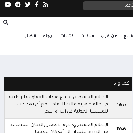
أحمر
الصحة: شهيدان و14 جريحاً في قصف حوثي استهدف أحياء سكنية ومخيمات للنازحين بمأرب
ائع
عن قرب
ملفات
كتابات
أرجاء
قضايا
كما ورد
الاعلام العسكري: جميع وحدات المقاومة الوطنية
في حالة جاهزية عالية للتعامل مع أي تهديدات
18:27
للمليشيا الحوثية في البر أو البحر
الإعلام العسكري: قوة الانفجار والدخان المتصاعد
18:26
من الزورق يشيران إلى أنه كان مفخخًا