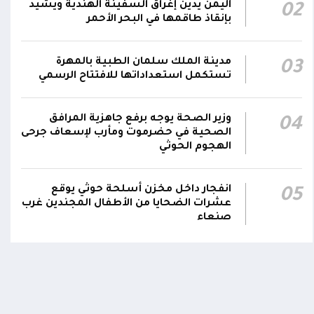
23:05
اليمن يدين إغراق السفينة الهندية ويشيد
02
مؤكداً الاستعداد لتقديم التضحيات حتى تحرير
بإنقاذ طاقمها في البحر الأحمر
البلاد واستعادة العاصمة صنعاء وإنهاء الانقلاب
دعا #المكتب_السياسي مجلس القيادة الرئاسي
مدينة الملك سلمان الطبية بالمهرة
03
تستكمل استعداداتها للافتتاح الرسمي
والحكومة إلى الشروع في خطوات عملية لتخليص
23:04
اليمنيين من إرهاب الحوثيين المدعومين من
النظام الإيراني
وزير الصحة يوجه برفع جاهزية المرافق
04
الصحية في حضرموت ومأرب لإسعاف جرحى
طالب #المكتب_السياسي مجلس القيادة الرئاسي
الهجوم الحوثي
والحكومة بتحمل مسؤولياتهما الوطنية
23:02
والتاريخية، مؤكداً أن الجرائم التي ارتكبتها المليشيا
انفجار داخل مخزن أسلحة حوثي يوقع
اومة الوطنية تودع بتشييع رسمي
تشييع مهيب لجثمان الشهيد ا
05
لم تترك أي مبرر لتأخير تحريك الجبهات
ي الشهيد الظاهري
العميد يحيى وحيش قائد الفرقة
عشرات الضحايا من الأطفال المجندين غرب
مقاومة وطنية إلى مثواه الأخير
صنعاء
ذ شهر
منذ شهر