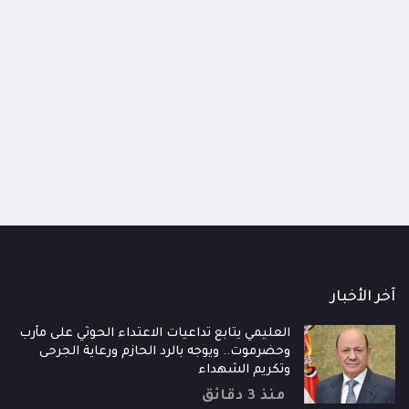
اومة الوطنية تودع اثنين من أبطال
قائد محور الحديدة : خسارتنا 
رية إلى فردوس الشهداء في المخا
وحيش لن تزيدنا إلا إصرارا لاست
ذ شهر
منذ شهر
آخر الأخبار
العليمي يتابع تداعيات الاعتداء الحوثي على مأرب
وحضرموت.. ويوجه بالرد الحازم ورعاية الجرحى
وتكريم الشهداء
منذ 3 دقائق