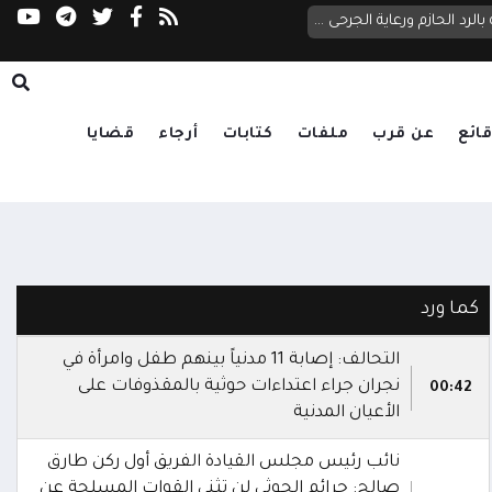
العليمي يتابع تداعيات الاعتداء الحوثي على مأرب وحضرموت.. ويوجه بالرد الحازم ورعاية الجرحى وتكريم الشهداء
التحالف: إصابة 11 مدنياً بينهم طفل وامرأة في اعتداء حوثي على نجران
ائع
عن قرب
ملفات
كتابات
أرجاء
قضايا
كما ورد
التحالف: إصابة 11 مدنياً بينهم طفل وامرأة في
نجران جراء اعتداءات حوثية بالمقذوفات على
00:42
الأعيان المدنية
نائب رئيس مجلس القيادة الفريق أول ركن طارق
صالح: جرائم الحوثي لن تثني القوات المسلحة عن