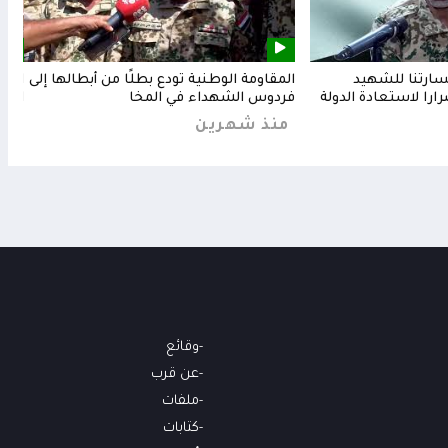
خسارتنا للشهيد
المقاومة الوطنية تودع بطلًا من أبطالها إلى
المق
رارا لاستعادة الدولة
فردوس الشهداء في المخا
البح
منذ شهرين
من
وقائع
عن قرب
ملفات
كتابات