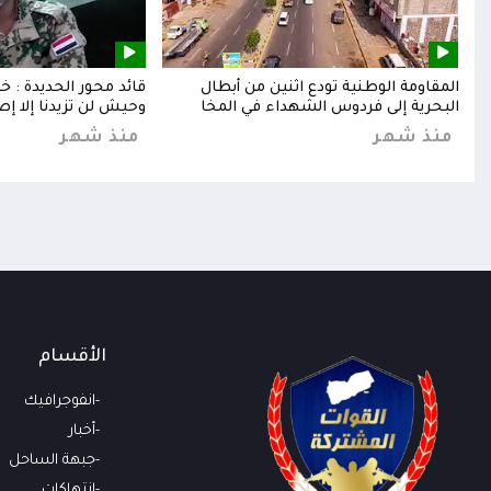
إلى
المقاومة الوطنية تودع اثنين من أبطال
قائد محور الحديدة : 
البحرية إلى فردوس الشهداء في المخا
وحيش لن تزيدنا إلا إص
منذ شهر
منذ شهر
الأقسام
انفوجرافيك
أخبار
جبهة الساحل
انتهاكات