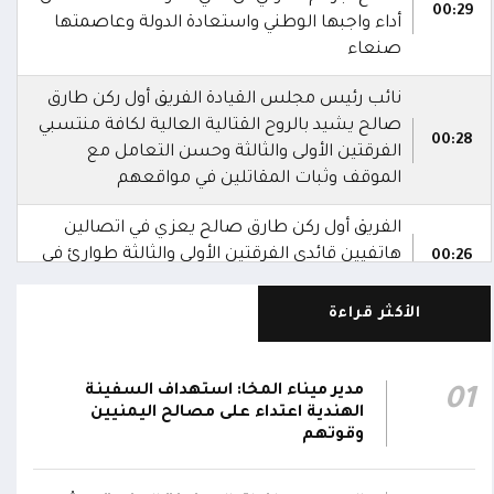
00:29
أداء واجبها الوطني واستعادة الدولة وعاصمتها
صنعاء
نائب رئيس مجلس القيادة الفريق أول ركن طارق
صالح يشيد بالروح القتالية العالية لكافة منتسبي
00:28
الفرقتين الأولى والثالثة وحسن التعامل مع
الموقف وثبات المقاتلين في مواقعهم
الفريق أول ركن طارق صالح يعزي في اتصالين
هاتفيين قائدي الفرقتين الأولى والثالثة طوارئ في
00:26
استشهاد عدد من الأبطال بالهجوم الحوثي الغادر
الأكثر قراءة
اللجنة الأمنية بحضرموت تدين هجوم مليشيا
الحوثي على القوات المسلحة وتؤكد استمرار
00:21
العمليات الأمنية والعسكرية لحماية الأمن
مدير ميناء المخا: استهداف السفينة
01
والاستقرار
الهندية اعتداء على مصالح اليمنيين
وقوتهم
جدد #المكتب_السياسي تمسكه بمواصلة النضال
إلى جانب الشعب اليمني وقوى الصف الجمهوري،