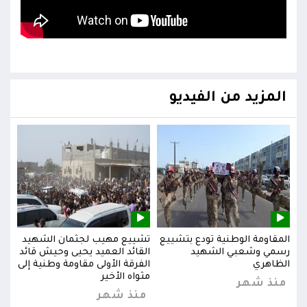
المزيد من الفيديو
يد
المقاومة الوطنية تودع بتشييع
تشييع مهيب لجثمان الشهيد
المق
ائد
رسمي وشعبي الشهيد
القائد العميد يحيى وحيش قائد
رسم
إلى
الظاهري
الفرقة الأولى مقاومة وطنية إلى
الظا
مثواه الأخير
منذ شهر
من
منذ شهر