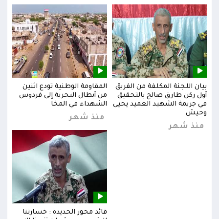
بيان اللجنة المكلفة من الفريق
المقاومة الوطنية تودع اثنين
بيان
س
أول ركن طارق صالح بالتحقيق
من أبطال البحرية إلى فردوس
أول 
في جريمة الشهيد العميد يحيى
الشهداء في المخا
في ج
وحيش
وحي
منذ شهر
منذ شهر
من
قائد محور الحديدة : خسارتنا