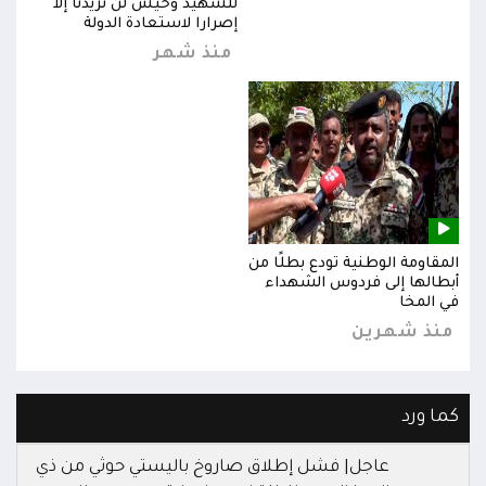
للشهيد وحيش لن تزيدنا إلا
إصرارا لاستعادة الدولة
منذ شهر
المقاومة الوطنية تودع بطلًا من
المق
أبطالها إلى فردوس الشهداء
أبطا
في المخا
في ا
منذ شهرين
من
كما ورد
عاجل| فشل إطلاق صاروخ باليستي حوثي من ذي