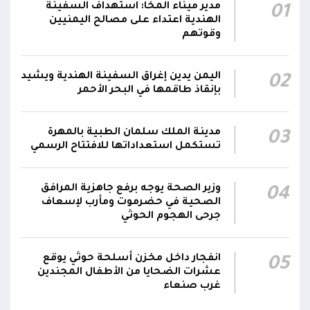
صالح يشيد بالروح القتالية العالية لكافة منتسبي
مدير ميناء المخا: استهداف السفينة
01
00:28
الفرقتين الأولى والثالثة وحسن التعامل مع الموقف
الهندية اعتداء على مصالح اليمنيين
وقوتهم
وثبات المقاتلين في مواقعهم
الفريق أول ركن طارق صالح يعزي في اتصالين
اليمن يدين إغراق السفينة الهندية ويشيد
02
هاتفيين قائدي الفرقتين الأولى والثالثة طوارئ في
00:26
بإنقاذ طاقمها في البحر الأحمر
استشهاد عدد من الأبطال بالهجوم الحوثي الغادر
اللجنة الأمنية بحضرموت تدين هجوم مليشيا
مدينة الملك سلمان الطبية بالمهرة
03
تستكمل استعداداتها للافتتاح الرسمي
الحوثي على القوات المسلحة وتؤكد استمرار
00:21
العمليات الأمنية والعسكرية لحماية الأمن
والاستقرار
وزير الصحة يوجه برفع جاهزية المرافق
04
الصحية في حضرموت ومأرب لإسعاف
جدد #المكتب_السياسي تمسكه بمواصلة النضال
جرحى الهجوم الحوثي
إلى جانب الشعب اليمني وقوى الصف الجمهوري،
23:05
مؤكداً الاستعداد لتقديم التضحيات حتى تحرير البلاد
انفجار داخل مخزن أسلحة حوثي يوقع
05
واستعادة العاصمة صنعاء وإنهاء الانقلاب
عشرات الضحايا من الأطفال المجندين
غرب صنعاء