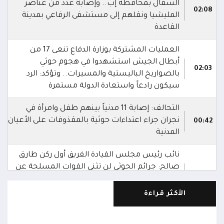
السفال بمحافظة إب.. وإصابة عدد من عناصر
02:08
المليشيا ونقلهم إلى مستشفى الرفاعي بمدينة
القاعدة
العمليات المشتركة بوزارة الدفاع تنعى 17 من
أبطال الجيش استشهدوا في هجوم حوثي
02:03
بالصواريخ الباليستية والمسيرات.. وتؤكد: الرد
سيكون رادعاً واستعادة الدولة مستمرة
التحالف: إصابة 11 مدنياً بينهم طفل وامرأة في
نجران جراء اعتداءات حوثية بالمقذوفات على الأعيان
00:42
المدنية
نائب رئيس مجلس القيادة الفريق أول ركن طارق
صالح: جرائم الحوثي لن تثني القوات المسلحة عن
00:29
أداء واجبها الوطني واستعادة الدولة وعاصمتها
صنعاء
الأكثر قراءة
نائب رئيس مجلس القيادة الفريق أول ركن طارق