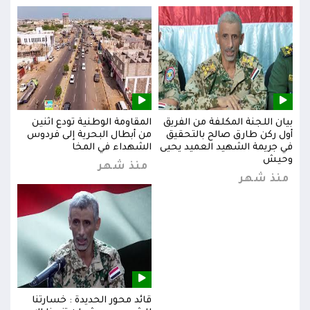
بيان اللجنة المكلفة من الفريق
المقاومة الوطنية تودع اثنين
بيان
س
أول ركن طارق صالح بالتحقيق
من أبطال البحرية إلى فردوس
أول 
في جريمة الشهيد العميد يحيى
الشهداء في المخا
في ج
وحيش
وحي
منذ شهر
منذ شهر
من
قائد محور الحديدة : خسارتنا