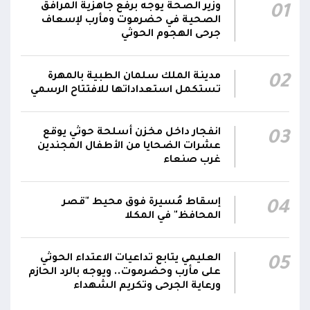
وزير الصحة يوجه برفع جاهزية المرافق
01
الناطق باسم القوات المسلحة: نفذنا عملاً عسكرياً
الصحية في حضرموت ومأرب لإسعاف
05:34
ضد العناصر الحوثية الإرهابية وعتادها
جرحى الهجوم الحوثي
المقاومة الوطنية تصد هجوماً حوثياً في جبهتي
04:17
مدينة الملك سلمان الطبية بالمهرة
02
الحيمة بالتحيتا وحيس جنوب الحديدة
تستكمل استعداداتها للافتتاح الرسمي
أقر #مجلس_الدفاع_الوطني استمرار انعقاده بصورة
دائمة لمتابعة التطورات الميدانية والأمنية واتخاذ ما
انفجار داخل مخزن أسلحة حوثي يوقع
03
يلزم من إجراءات بصورة عاجلة ومستمرة بما
01:13
عشرات الضحايا من الأطفال المجندين
غرب صنعاء
يضمن سرعة الاستجابة للتصعيد الحوثي والتعامل
مع تداعياته على مختلف المستويات
إسقاط مُسيرة فوق محيط "قصر
04
المحافظ" في المكلا
العليمي يتابع تداعيات الاعتداء الحوثي
05
على مأرب وحضرموت.. ويوجه بالرد الحازم
ورعاية الجرحى وتكريم الشهداء