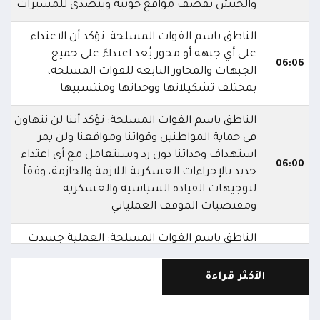
والجيش يقصف مواقع حوثية ويتصدى للمسيرات
الناطق باسم القوات المسلحة: نؤكد أن الاعتداء
على أي جبهة أو محور يُعد اعتداءً على جميع
06:06
الجبهات والمحاور التابعة للقوات المسلحة،
بمختلف تشكيلاتها ووحداتها ومنتسبيها
الناطق باسم القوات المسلحة: نؤكد أننا لن نتهاون
في حماية المواطنين وقواتنا ومواقعنا ولن يمر
استهداف وحداتنا دون رد وسنتعامل مع أي اعتداء
06:00
جديد بالإجراءات العسكرية اللازمة والحازمة، وفقاً
لتوجيهات القيادة السياسية والعسكرية
ومقتضيات الموقف العملياتي
الناطق باسم القوات المسلحة: العملية جسدت
05:46
وحدة المحاور والقيادة والسيطرة للقوات المسلحة
الأكثر قراءة
الناطق باسم القوات المسلحة: سنرد دون تهاون
05:35
حال استمرت اعتداءات الحوثيين الغادرة