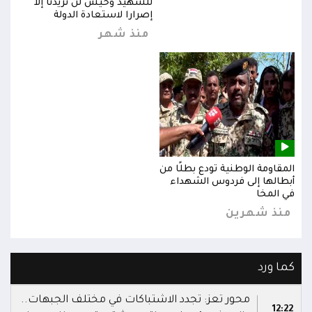
للشهيد وحيش لن تزيدنا إلا
إصرارا لاستعادة الدولة
منذ شهر
المقاومة الوطنية تودع بطلًا من
المق
أبطالها إلى فردوس الشهداء
أبطا
في المخا
في ا
منذ شهرين
من
كما ورد
محور تعز: تجدد الاشتباكات في مختلف الجبهات..
12:22