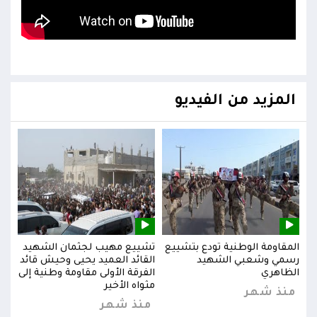
المزيد من الفيديو
يد
المقاومة الوطنية تودع بتشييع
تشييع مهيب لجثمان الشهيد
المق
ائد
رسمي وشعبي الشهيد
القائد العميد يحيى وحيش قائد
رسم
إلى
الظاهري
الفرقة الأولى مقاومة وطنية إلى
الظا
مثواه الأخير
منذ شهر
من
منذ شهر