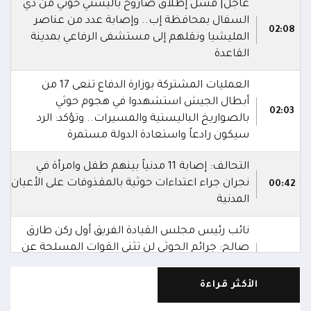
عاجل| فشل إطلاق صاروخ باليستي حوثي من ذي
السفال بمحافظة إب.. وإصابة عدد من عناصر
02:08
المليشيا ونقلهم إلى مستشفى الرفاعي بمدينة
القاعدة
العمليات المشتركة بوزارة الدفاع تنعى 17 من
أبطال الجيش استشهدوا في هجوم حوثي
02:03
بالصواريخ الباليستية والمسيرات.. وتؤكد: الرد
سيكون رادعاً واستعادة الدولة مستمرة
التحالف: إصابة 11 مدنياً بينهم طفل وامرأة في
نجران جراء اعتداءات حوثية بالمقذوفات على الأعيان
00:42
المدنية
نائب رئيس مجلس القيادة الفريق أول ركن طارق
صالح: جرائم الحوثي لن تثني القوات المسلحة عن
00:29
أداء واجبها الوطني واستعادة الدولة وعاصمتها
صنعاء
الأكثر قراءة