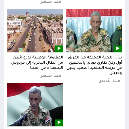
منذ شهر
بيان اللجنة المكلفة من الفريق
المقاومة الوطنية تودع اثنين
بيان
س
أول ركن طارق صالح بالتحقيق
من أبطال البحرية إلى فردوس
أول 
في جريمة الشهيد العميد يحيى
الشهداء في المخا
في ج
وحيش
وحي
منذ شهر
منذ شهر
من