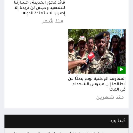
قائد محور الحديدة : خسارتنا
للشهيد وحيش لن تزيدنا إلا
إصرارا لاستعادة الدولة
منذ شهر
المقاومة الوطنية تودع بطلًا من
المق
أبطالها إلى فردوس الشهداء
أبطا
في المخا
في ا
منذ شهرين
من
كما ورد