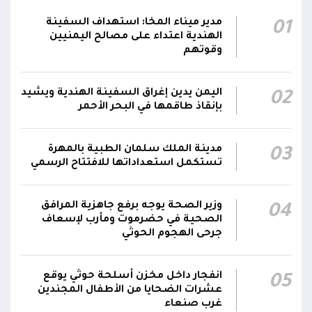
نائب رئيس مجلس القيادة الفريق أول ركن طارق
صالح يشيد بالروح القتالية العالية لكافة منتسبي
مدير ميناء المخا: استهداف السفينة
01
00:28
الفرقتين الأولى والثالثة وحسن التعامل مع الموقف
الهندية اعتداء على مصالح اليمنيين
وقوتهم
وثبات المقاتلين في مواقعهم
الفريق أول ركن طارق صالح يعزي في اتصالين
اليمن يدين إغراق السفينة الهندية ويشيد
02
هاتفيين قائدي الفرقتين الأولى والثالثة طوارئ في
00:26
بإنقاذ طاقمها في البحر الأحمر
استشهاد عدد من الأبطال بالهجوم الحوثي الغادر
اللجنة الأمنية بحضرموت تدين هجوم مليشيا
مدينة الملك سلمان الطبية بالمهرة
03
تستكمل استعداداتها للافتتاح الرسمي
الحوثي على القوات المسلحة وتؤكد استمرار
00:21
العمليات الأمنية والعسكرية لحماية الأمن
والاستقرار
وزير الصحة يوجه برفع جاهزية المرافق
04
الصحية في حضرموت ومأرب لإسعاف
جدد #المكتب_السياسي تمسكه بمواصلة النضال
جرحى الهجوم الحوثي
إلى جانب الشعب اليمني وقوى الصف الجمهوري،
23:05
مؤكداً الاستعداد لتقديم التضحيات حتى تحرير البلاد
انفجار داخل مخزن أسلحة حوثي يوقع
05
واستعادة العاصمة صنعاء وإنهاء الانقلاب
عشرات الضحايا من الأطفال المجندين
غرب صنعاء