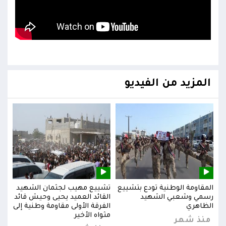
المزيد من الفيديو
يد
المقاومة الوطنية تودع بتشييع
تشييع مهيب لجثمان الشهيد
المق
ائد
رسمي وشعبي الشهيد
القائد العميد يحيى وحيش قائد
رسم
إلى
الظاهري
الفرقة الأولى مقاومة وطنية إلى
الظا
مثواه الأخير
منذ شهر
من