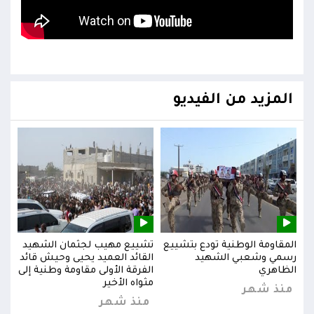
المزيد من الفيديو
يد
المقاومة الوطنية تودع بتشييع
تشييع مهيب لجثمان الشهيد
المق
ائد
رسمي وشعبي الشهيد
القائد العميد يحيى وحيش قائد
رسم
إلى
الظاهري
الفرقة الأولى مقاومة وطنية إلى
الظا
مثواه الأخير
منذ شهر
من
منذ شهر