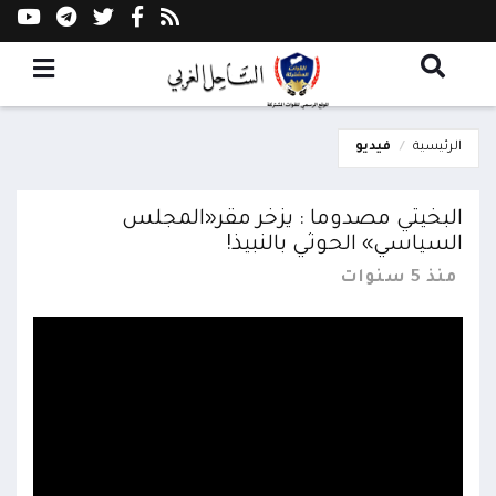
الرئيسية
فيديو
البخيتي مصدوما : يزخر مقر«المجلس
السياسي» الحوثي بالنبيذ!
منذ 5 سنوات