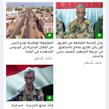
بيان اللجنة المكلفة من الفريق
المقاومة الوطنية تودع اثنين
بيان
س
أول ركن طارق صالح بالتحقيق
من أبطال البحرية إلى فردوس
أول 
في جريمة الشهيد العميد يحيى
الشهداء في المخا
في ج
وحيش
وحي
منذ شهر
منذ شهر
من
قائد محور الحديدة : خسارتنا