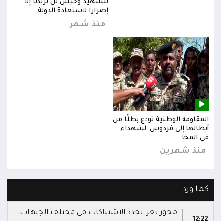
للشهيد وحيش لن تزيدنا إلا
إصرارا لاستعادة الدولة
منذ شهر
المقاومة الوطنية تودع بطلًا من
المق
أبطالها إلى فردوس الشهداء
أبطا
في المخا
في ا
منذ شهرين
من
كما ورد
محور تعز: تجدد الاشتباكات في مختلف الجبهات..
12:22