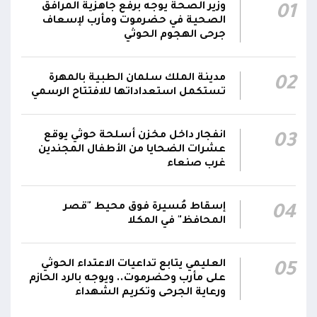
وزير الصحة يوجه برفع جاهزية المرافق
01
الناطق باسم القوات المسلحة: نفذنا عملاً عسكرياً
الصحية في حضرموت ومأرب لإسعاف
05:34
ضد العناصر الحوثية الإرهابية وعتادها
جرحى الهجوم الحوثي
المقاومة الوطنية تصد هجوماً حوثياً في جبهتي
04:17
مدينة الملك سلمان الطبية بالمهرة
02
الحيمة بالتحيتا وحيس جنوب الحديدة
تستكمل استعداداتها للافتتاح الرسمي
أقر #مجلس_الدفاع_الوطني استمرار انعقاده بصورة
دائمة لمتابعة التطورات الميدانية والأمنية واتخاذ ما
انفجار داخل مخزن أسلحة حوثي يوقع
03
يلزم من إجراءات بصورة عاجلة ومستمرة بما
01:13
عشرات الضحايا من الأطفال المجندين
غرب صنعاء
يضمن سرعة الاستجابة للتصعيد الحوثي والتعامل
مع تداعياته على مختلف المستويات
إسقاط مُسيرة فوق محيط "قصر
04
المحافظ" في المكلا
العليمي يتابع تداعيات الاعتداء الحوثي
05
على مأرب وحضرموت.. ويوجه بالرد الحازم
ورعاية الجرحى وتكريم الشهداء