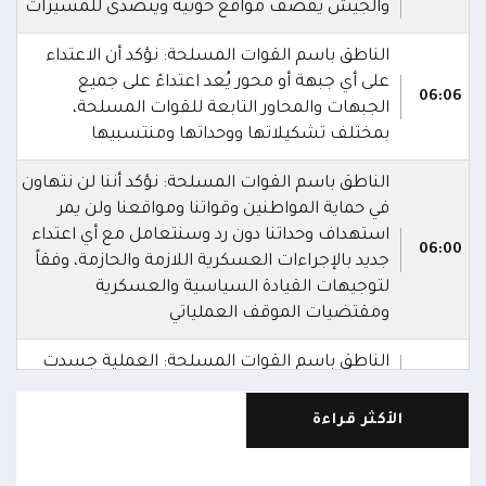
والجيش يقصف مواقع حوثية ويتصدى للمسيرات
الناطق باسم القوات المسلحة: نؤكد أن الاعتداء
على أي جبهة أو محور يُعد اعتداءً على جميع
06:06
الجبهات والمحاور التابعة للقوات المسلحة،
بمختلف تشكيلاتها ووحداتها ومنتسبيها
الناطق باسم القوات المسلحة: نؤكد أننا لن نتهاون
في حماية المواطنين وقواتنا ومواقعنا ولن يمر
استهداف وحداتنا دون رد وسنتعامل مع أي اعتداء
06:00
جديد بالإجراءات العسكرية اللازمة والحازمة، وفقاً
لتوجيهات القيادة السياسية والعسكرية
ومقتضيات الموقف العملياتي
الناطق باسم القوات المسلحة: العملية جسدت
05:46
وحدة المحاور والقيادة والسيطرة للقوات المسلحة
الأكثر قراءة
الناطق باسم القوات المسلحة: سنرد دون تهاون
05:35
حال استمرت اعتداءات الحوثيين الغادرة