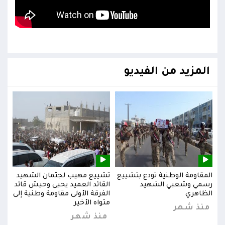
المزيد من الفيديو
يد
المقاومة الوطنية تودع بتشييع
تشييع مهيب لجثمان الشهيد
المق
ائد
رسمي وشعبي الشهيد
القائد العميد يحيى وحيش قائد
رسم
إلى
الظاهري
الفرقة الأولى مقاومة وطنية إلى
الظا
مثواه الأخير
منذ شهر
من
منذ شهر