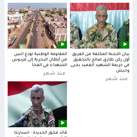
بيان اللجنة المكلفة من الفريق
المقاومة الوطنية تودع اثنين
بيان
س
أول ركن طارق صالح بالتحقيق
من أبطال البحرية إلى فردوس
أول 
في جريمة الشهيد العميد يحيى
الشهداء في المخا
في ج
وحيش
وحي
منذ شهر
منذ شهر
من
قائد محور الحديدة : خسارتنا