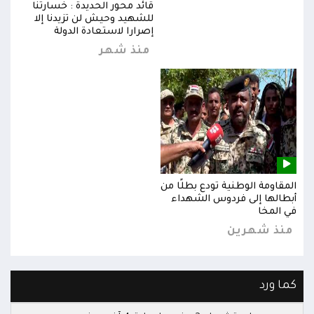
قائد محور الحديدة : خسارتنا
للشهيد وحيش لن تزيدنا إلا
إصرارا لاستعادة الدولة
منذ شهر
المقاومة الوطنية تودع بطلًا من
المق
أبطالها إلى فردوس الشهداء
أبطا
في المخا
في ا
منذ شهرين
من
كما ورد