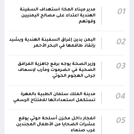
أبطال الجيش استشهدوا في هجوم حوثي
مدير ميناء المخا: استهداف السفينة
01
02:03
بالصواريخ الباليستية والمسيرات.. وتؤكد: الرد
الهندية اعتداء على مصالح اليمنيين
سيكون رادعاً واستعادة الدولة مستمرة
وقوتهم
التحالف: إصابة 11 مدنياً بينهم طفل وامرأة في
اليمن يدين إغراق السفينة الهندية ويشيد
02
نجران جراء اعتداءات حوثية بالمقذوفات على الأعيان
00:42
بإنقاذ طاقمها في البحر الأحمر
المدنية
نائب رئيس مجلس القيادة الفريق أول ركن طارق
وزير الصحة يوجه برفع جاهزية المرافق
03
صالح: جرائم الحوثي لن تثني القوات المسلحة عن
الصحية في حضرموت ومأرب لإسعاف
00:29
جرحى الهجوم الحوثي
أداء واجبها الوطني واستعادة الدولة وعاصمتها
صنعاء
مدينة الملك سلمان الطبية بالمهرة
04
تستكمل استعداداتها للافتتاح الرسمي
انفجار داخل مخزن أسلحة حوثي يوقع
05
عشرات الضحايا من الأطفال المجندين
غرب صنعاء