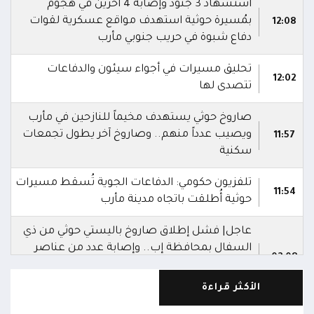
استشهاد 3 جنود وإصابة 4 آخرين في هجوم
بمُسيرة حوثية استهدف مواقع عسكرية لقوات
12:08
دفاع شبوة في حريب جنوبي مأرب
تحليق مسيرات في أجواء سيئون والدفاعات
12:02
تتصدى لها
صاروخ حوثي يستهدف مخيماً للنازحين في مأرب
ويصيب عدداً منهم.. وصاروخ آخر يطول تجمعات
11:57
سكنية
تلفزيون حكومي: الدفاعات الجوية تُسقط مسيرات
11:54
حوثية أُطلقت باتجاه مدينة مأرب
عاجل| فشل إطلاق صاروخ باليستي حوثي من ذي
السفال بمحافظة إب.. وإصابة عدد من عناصر
02:08
المليشيا ونقلهم إلى مستشفى الرفاعي بمدينة
القاعدة
الأكثر قراءة
العمليات المشتركة بوزارة الدفاع تنعى 17 من