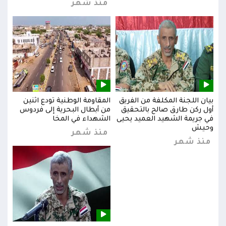
منذ شهر
بيان اللجنة المكلفة من الفريق
المقاومة الوطنية تودع اثنين
بيان
س
أول ركن طارق صالح بالتحقيق
من أبطال البحرية إلى فردوس
أول 
في جريمة الشهيد العميد يحيى
الشهداء في المخا
في ج
وحيش
وحي
منذ شهر
منذ شهر
من