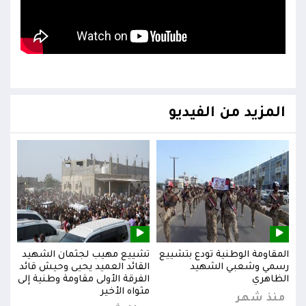
المزيد من الفيديو
يد
المقاومة الوطنية تودع بتشييع
تشييع مهيب لجثمان الشهيد
المق
ائد
رسمي وشعبي الشهيد
القائد العميد يحيى وحيش قائد
رسم
إلى
الظاهري
الفرقة الأولى مقاومة وطنية إلى
الظا
مثواه الأخير
منذ شهر
من