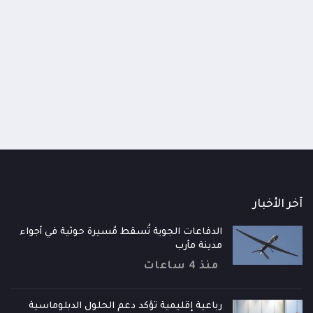
اومة الوطنية تودع اثنين من أبطال
قائد محور الحديدة : خسارتنا 
رية إلى فردوس الشهداء في المخا
وحيش لن تزيدنا إلا إصرارا لاست
ذ شهر
منذ شهر
آخر الأخبار
الدفاعات الجوية تُسقط مُسيرة حوثية في أجواء
مدينة مأرب
منذ 4 ساعات
رباعية إقليمية تؤكد دعم الحلول الدبلوماسية