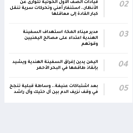
قيادات الصف الأول الحوثية تتوارى عن
02
رئيس مجلس القيادة يعين اللواء الركن طيار
الأنظار.. استنفار أمني وتحركات سرية تنقل
عبدالعزيز سعيد المحيا قائداً للقوات الجوية
كبار القادة إلى معاقلها
21:13
والدفاع الجوي.. ويُعين العميد ناشر منصور باجري
رئيساً لأركانها
مدير ميناء المخا: استهداف السفينة
03
الهندية اعتداء على مصالح اليمنيين
قرارات رئاسية بتعيين أحمد سعيد بن بريك وراشد
وقوتهم
ناصر الجند مستشارين لرئيس مجلس القيادة
21:10
الرئاسي وترقيتهما إلى رتبة فريق
اليمن يدين إغراق السفينة الهندية ويشيد
04
بإنقاذ طاقمها في البحر الأحمر
اومة الوطنية تودع بتشييع رسمي
تشييع مهيب لجثمان الشهيد ا
ي الشهيد الظاهري
العميد يحيى وحيش قائد الفرقة
مقاومة وطنية إلى مثواه الأخير
ذ شهر
بعد اشتباكات عنيفة.. وساطة قبلية تنجح
05
منذ شهر
في وقف نزيف الدم بين آل حتيك وآل راشد