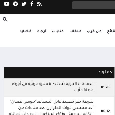
رباعية إقليمية تؤكد دعم الحلول الدبلوماسية وت
ائع
عن قرب
ملفات
كتابات
أرجاء
قضايا
كما ورد
الدفاعات الجوية تُسقط مُسيرة حوثية في أجواء
01:20
مدينة مأرب
شرطة تعز تضبط قاتل المساعد "موسى نعمان"
أحد منتسبي قوات الطوارئ بعد ساعات من
00:12
ارتكابه الجريمة.. وتؤكد استكمال الإجراءات لإحالته