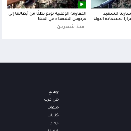
خسارتنا للشهيد
المقاومة الوطنية تودع بطلًا من أبطالها إلى
المق
رارا لاستعادة الدولة
فردوس الشهداء في المخا
البح
منذ شهرين
من
وقائع
عن قرب
ملفات
كتابات
أرجاء