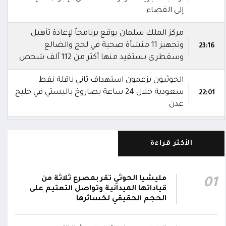
إلى القضاء
مركز الملك سلمان يوقع برنامجاً لإعادة تأهيل
وتجهيز 11 منشأة صحية في لحج والضالع
23:16
وسقطرى يستفيد منها أكثر من 112 ألف شخص
الحوثيون يزعمون استهداف ثاني ناقلة نفط
سعودية خلال 24 ساعة بصاروخ باليستي في خليج
22:01
عدن
الشركة اليمنية للغاز: أعمال الصيانة أوشكت على
الانتهاء وإمدادات الغاز ستعود تدريجياً لتغطية
21:45
الأكثر قراءة
احتياجات كافة المحافظات
رئيس مجلس القيادة يُصدر قراراً بتعيين يحيى
مليشيا الحوثي تقر بمصرع ثلاثة من
01
محمد كزمان وكيلاً لقطاع الأمن الداخلي، وأحمد
قياداتها الميدانية وتواصل التعتيم على
21:18
سعد السقطري وكيلاً لقطاع الأمن الخارجي؛ في
الحجم الحقيقي لخسائرها
الجهاز المركزي لأمن الدولة