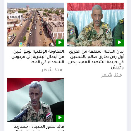
بيان اللجنة المكلفة من الفريق
المقاومة الوطنية تودع اثنين
بيان
س
أول ركن طارق صالح بالتحقيق
من أبطال البحرية إلى فردوس
أول 
في جريمة الشهيد العميد يحيى
الشهداء في المخا
في ج
وحيش
وحي
منذ شهر
منذ شهر
من
قائد محور الحديدة : خسارتنا