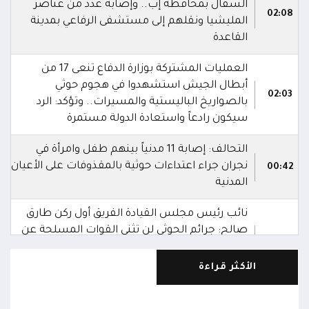
السفال بمحافظة إب.. وإصابة عدد من عناصر
02:08
المليشيا ونقلهم إلى مستشفى الرفاعي بمدينة
القاعدة
العمليات المشتركة بوزارة الدفاع تنعى 17 من
أبطال الجيش استشهدوا في هجوم حوثي
02:03
بالصواريخ الباليستية والمسيرات.. وتؤكد: الرد
سيكون رادعاً واستعادة الدولة مستمرة
التحالف: إصابة 11 مدنياً بينهم طفل وامرأة في
نجران جراء اعتداءات حوثية بالمقذوفات على الأعيان
00:42
المدنية
نائب رئيس مجلس القيادة الفريق أول ركن طارق
صالح: جرائم الحوثي لن تثني القوات المسلحة عن
00:29
أداء واجبها الوطني واستعادة الدولة وعاصمتها
صنعاء
الأكثر قراءة
نائب رئيس مجلس القيادة الفريق أول ركن طارق