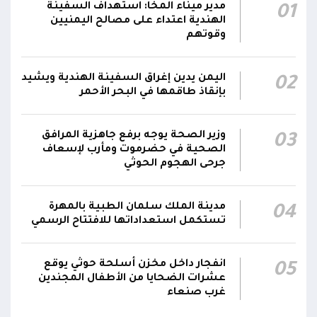
صالح يشيد بالروح القتالية العالية لكافة منتسبي
مدير ميناء المخا: استهداف السفينة
01
00:28
الفرقتين الأولى والثالثة وحسن التعامل مع الموقف
الهندية اعتداء على مصالح اليمنيين
وقوتهم
وثبات المقاتلين في مواقعهم
الفريق أول ركن طارق صالح يعزي في اتصالين
اليمن يدين إغراق السفينة الهندية ويشيد
02
هاتفيين قائدي الفرقتين الأولى والثالثة طوارئ في
00:26
بإنقاذ طاقمها في البحر الأحمر
استشهاد عدد من الأبطال بالهجوم الحوثي الغادر
اللجنة الأمنية بحضرموت تدين هجوم مليشيا
وزير الصحة يوجه برفع جاهزية المرافق
03
الصحية في حضرموت ومأرب لإسعاف
الحوثي على القوات المسلحة وتؤكد استمرار
00:21
جرحى الهجوم الحوثي
العمليات الأمنية والعسكرية لحماية الأمن
والاستقرار
مدينة الملك سلمان الطبية بالمهرة
04
جدد #المكتب_السياسي تمسكه بمواصلة النضال
تستكمل استعداداتها للافتتاح الرسمي
إلى جانب الشعب اليمني وقوى الصف الجمهوري،
23:05
مؤكداً الاستعداد لتقديم التضحيات حتى تحرير البلاد
انفجار داخل مخزن أسلحة حوثي يوقع
05
واستعادة العاصمة صنعاء وإنهاء الانقلاب
عشرات الضحايا من الأطفال المجندين
غرب صنعاء