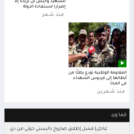
للشهيد وحيش لن تزيدنا إلا
إصرارا لاستعادة الدولة
منذ شهر
المقاومة الوطنية تودع بطلًا من
المق
أبطالها إلى فردوس الشهداء
أبطا
في المخا
في ا
منذ شهرين
من
كما ورد
عاجل| فشل إطلاق صاروخ باليستي حوثي من ذي