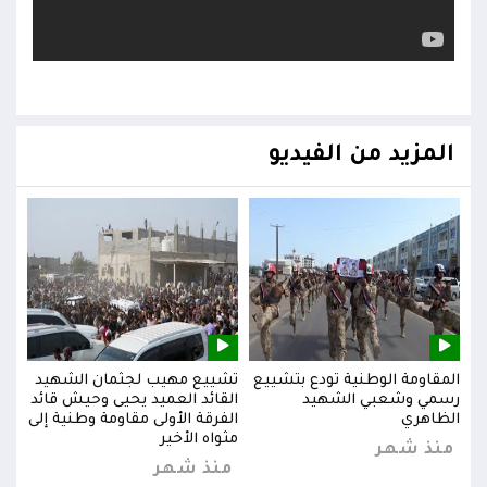
المزيد من الفيديو
يد
المقاومة الوطنية تودع بتشييع
تشييع مهيب لجثمان الشهيد
المق
ائد
رسمي وشعبي الشهيد
القائد العميد يحيى وحيش قائد
رسم
إلى
الظاهري
الفرقة الأولى مقاومة وطنية إلى
الظا
مثواه الأخير
منذ شهر
من
منذ شهر