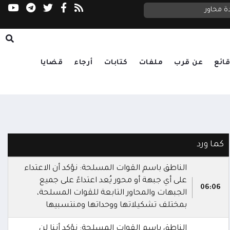
ة محاور
السعدي يحذر مجلس الأمن: الحوثيون يستغلون ا
ائع
عن قرب
ملفات
كتابات
أرجاء
قضايا
كما ورد
الناطق باسم القوات المسلحة: نؤكد أن الاعتداء
على أي جبهة أو محور يُعد اعتداءً على جميع
06:06
الجبهات والمحاور التابعة للقوات المسلحة،
بمختلف تشكيلاتها ووحداتها ومنتسبيها
الناطق باسم القوات المسلحة: نؤكد أننا لن