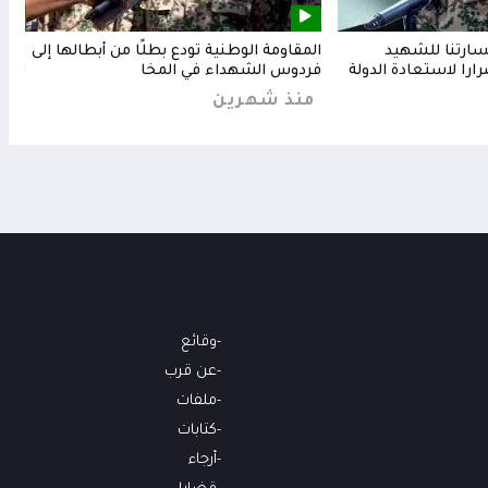
خسارتنا للشهيد
المقاومة الوطنية تودع بطلًا من أبطالها إلى
المق
رارا لاستعادة الدولة
فردوس الشهداء في المخا
البح
منذ شهرين
من
وقائع
عن قرب
ملفات
كتابات
أرجاء