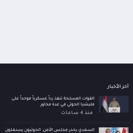
اومة الوطنية تودع اثنين من أبطال
قائد محور الحديدة : خسارتنا 
رية إلى فردوس الشهداء في المخا
وحيش لن تزيدنا إلا إصرارا لاست
ذ شهر
منذ شهر
آخر الأخبار
القوات المسلحة تنفذ رداً عسكرياً موحداً على
مليشيا الحوثي في عدة محاور
منذ 4 ساعات
السعدي يحذر مجلس الأمن: الحوثيون يستغلون