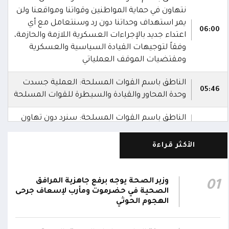
نتهاون في حماية المواطنين وقواتنا ومواقعنا ولن
يمر استهداف وحداتنا دون رد وسنتعامل مع أي
06:00
اعتداء جديد بالإجراءات العسكرية اللازمة والحازمة،
وفقاً لتوجيهات القيادة السياسية والعسكرية
ومقتضيات الموقف العملياتي
الناطق باسم القوات المسلحة: العملية جسدت
05:46
وحدة المحاور والقيادة والسيطرة للقوات المسلحة
الناطق باسم القوات المسلحة: سنرد دون تهاون
05:35
حال استمرت اعتداءات الحوثيين الغادرة
الأكثر قراءة
الناطق باسم القوات المسلحة: نفذنا عملاً
05:34
عسكرياً ضد العناصر الحوثية الإرهابية وعتادها
وزير الصحة يوجه برفع جاهزية المرافق
01
المقاومة الوطنية تصد هجوماً حوثياً في جبهتي
الصحية في حضرموت ومأرب لإسعاف جرحى
04:17
الحيمة بالتحيتا وحيس جنوب الحديدة
الهجوم الحوثي
أقر #مجلس_الدفاع_الوطني استمرار انعقاده