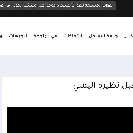
الحوثيون يصعدون قصف مأرب بنحو 20 صاروخاً ومسيرة.. قتلى وجرحى واستهداف لمناطق سكنية ومخيمات نازحين
القوات المسلحة تنفذ رداً عسكرياً موحداً على مليشيا الحوثي في عد
خبار
جبهة الساحل
انتهاكات
في الواجهة
الجبهات
وق
ل نظيره اليمني