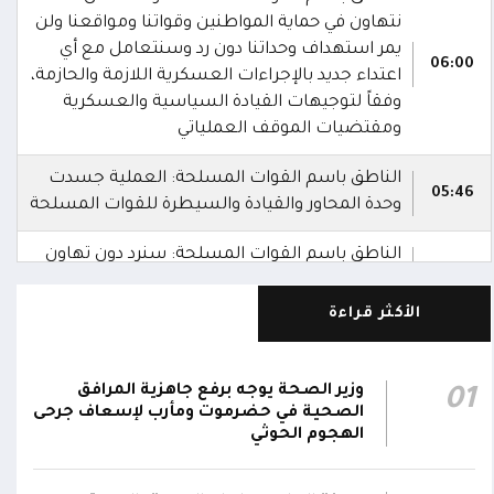
نتهاون في حماية المواطنين وقواتنا ومواقعنا ولن
يمر استهداف وحداتنا دون رد وسنتعامل مع أي
06:00
اعتداء جديد بالإجراءات العسكرية اللازمة والحازمة،
وفقاً لتوجيهات القيادة السياسية والعسكرية
ومقتضيات الموقف العملياتي
الناطق باسم القوات المسلحة: العملية جسدت
05:46
وحدة المحاور والقيادة والسيطرة للقوات المسلحة
الناطق باسم القوات المسلحة: سنرد دون تهاون
05:35
حال استمرت اعتداءات الحوثيين الغادرة
الأكثر قراءة
الناطق باسم القوات المسلحة: نفذنا عملاً
05:34
عسكرياً ضد العناصر الحوثية الإرهابية وعتادها
وزير الصحة يوجه برفع جاهزية المرافق
01
المقاومة الوطنية تصد هجوماً حوثياً في جبهتي
الصحية في حضرموت ومأرب لإسعاف جرحى
04:17
الحيمة بالتحيتا وحيس جنوب الحديدة
الهجوم الحوثي
أقر #مجلس_الدفاع_الوطني استمرار انعقاده