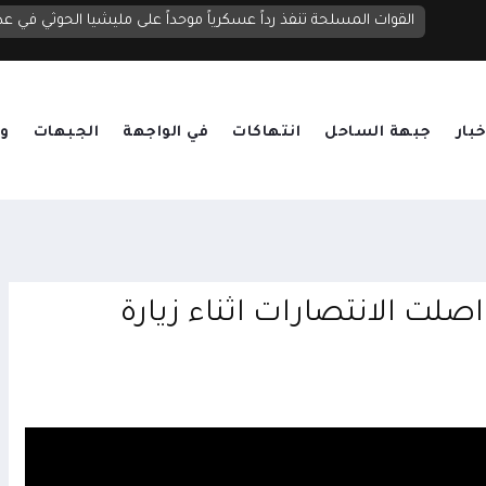
الحوثيون يصعدون قصف مأرب بنحو 20 صاروخاً ومسيرة.. قتلى وجرحى واستهداف لمناطق سكنية ومخيمات نازحين
القوات المسلحة تنفذ رداً عسكرياً موحداً على مليشيا الحوثي في عد
خبار
جبهة الساحل
انتهاكات
في الواجهة
الجبهات
وق
اصلت الانتصارات اثناء زيارة