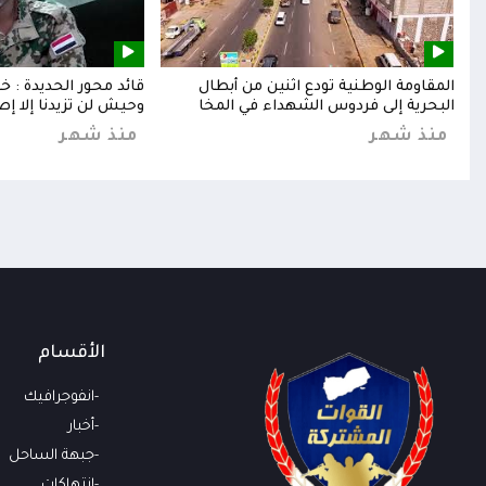
إلى
المقاومة الوطنية تودع اثنين من أبطال
قائد محور الحديدة : 
البحرية إلى فردوس الشهداء في المخا
وحيش لن تزيدنا إلا إص
منذ شهر
منذ شهر
الأقسام
انفوجرافيك
أخبار
جبهة الساحل
انتهاكات