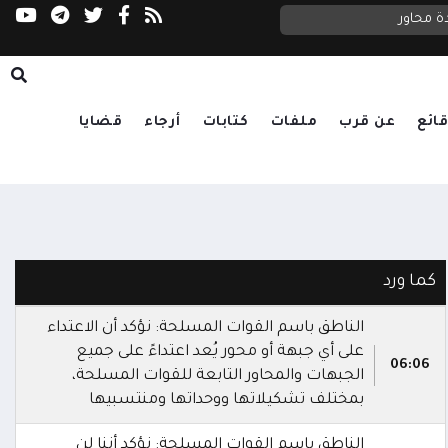
ة محاور
السعدي يحذر مجلس الأمن: الحوثيون يستغلون ا
ائع
عن قرب
ملفات
كتابات
أرجاء
قضايا
كما ورد
الناطق باسم القوات المسلحة: نؤكد أن الاعتداء
على أي جبهة أو محور يُعد اعتداءً على جميع
06:06
الجبهات والمحاور التابعة للقوات المسلحة،
بمختلف تشكيلاتها ووحداتها ومنتسبيها
الناطق باسم القوات المسلحة: نؤكد أننا لن