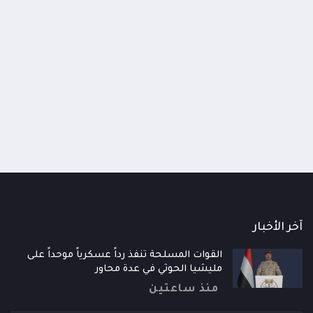
اومة الوطنية تودع اثنين من أبطال
قائد محور الحديدة : خسارتنا 
رية إلى فردوس الشهداء في المخا
وحيش لن تزيدنا إلا إصرارا لاست
ذ شهر
منذ شهر
آخر الأخبار
القوات المسلحة تنفذ رداً عسكرياً موحداً على
مليشيا الحوثي في عدة محاور
منذ ساعتين