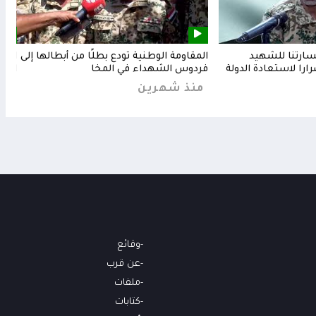
خسارتنا للشهيد
المقاومة الوطنية تودع بطلًا من أبطالها إلى
المق
رارا لاستعادة الدولة
فردوس الشهداء في المخا
البح
منذ شهرين
من
وقائع
عن قرب
ملفات
كتابات