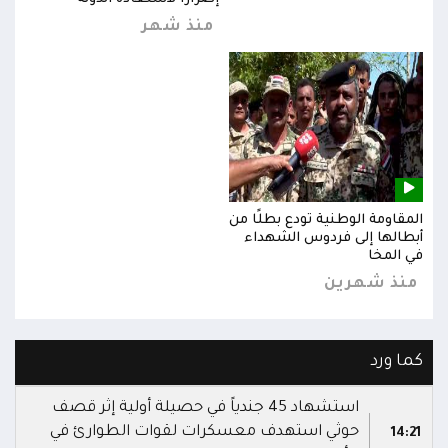
منذ شهر
المقاومة الوطنية تودع بطلًا من
المق
أبطالها إلى فردوس الشهداء
أبطا
في المخا
في ا
منذ شهرين
من
كما ورد
استشهاد 45 جندياً في حصيلة أولية إثر قصف
حوثي استهدف معسكرات لقوات الطوارئ في
14:21