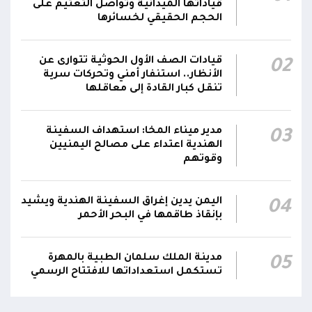
سعودية خلال 24 ساعة بصاروخ باليستي في خليج
22:01
قياداتها الميدانية وتواصل التعتيم على
عدن
الحجم الحقيقي لخسائرها
الشركة اليمنية للغاز: أعمال الصيانة أوشكت على
قيادات الصف الأول الحوثية تتوارى عن
02
الانتهاء وإمدادات الغاز ستعود تدريجياً لتغطية
21:45
الأنظار.. استنفار أمني وتحركات سرية
احتياجات كافة المحافظات
تنقل كبار القادة إلى معاقلها
رئيس مجلس القيادة يُصدر قراراً بتعيين يحيى
محمد كزمان وكيلاً لقطاع الأمن الداخلي، وأحمد
مدير ميناء المخا: استهداف السفينة
03
21:18
الهندية اعتداء على مصالح اليمنيين
سعد السقطري وكيلاً لقطاع الأمن الخارجي؛ في
وقوتهم
الجهاز المركزي لأمن الدولة
اليمن يدين إغراق السفينة الهندية ويشيد
04
بإنقاذ طاقمها في البحر الأحمر
مدينة الملك سلمان الطبية بالمهرة
05
تستكمل استعداداتها للافتتاح الرسمي