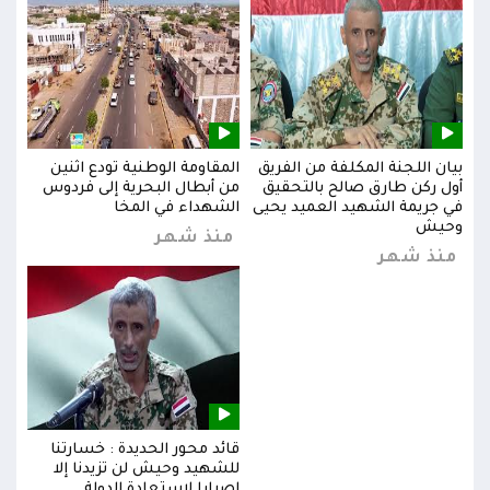
بيان اللجنة المكلفة من الفريق
المقاومة الوطنية تودع اثنين
بيان
س
أول ركن طارق صالح بالتحقيق
من أبطال البحرية إلى فردوس
أول 
في جريمة الشهيد العميد يحيى
الشهداء في المخا
في ج
وحيش
وحي
منذ شهر
منذ شهر
من
قائد محور الحديدة : خسارتنا
للشهيد وحيش لن تزيدنا إلا
إصرارا لاستعادة الدولة