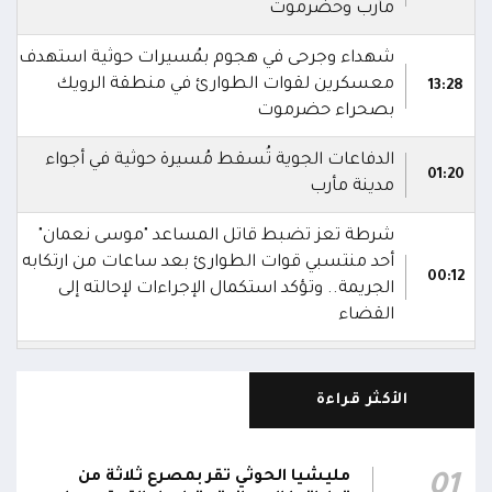
مأرب وحضرموت
شهداء وجرحى في هجوم بمُسيرات حوثية استهدف
معسكرين لقوات الطوارئ في منطقة الرويك
13:28
بصحراء حضرموت
الدفاعات الجوية تُسقط مُسيرة حوثية في أجواء
01:20
مدينة مأرب
شرطة تعز تضبط قاتل المساعد "موسى نعمان"
أحد منتسبي قوات الطوارئ بعد ساعات من ارتكابه
00:12
الجريمة.. وتؤكد استكمال الإجراءات لإحالته إلى
القضاء
مركز الملك سلمان يوقع برنامجاً لإعادة تأهيل
وتجهيز 11 منشأة صحية في لحج والضالع
23:16
الأكثر قراءة
وسقطرى يستفيد منها أكثر من 112 ألف شخص
الحوثيون يزعمون استهداف ثاني ناقلة نفط
مليشيا الحوثي تقر بمصرع ثلاثة من
01