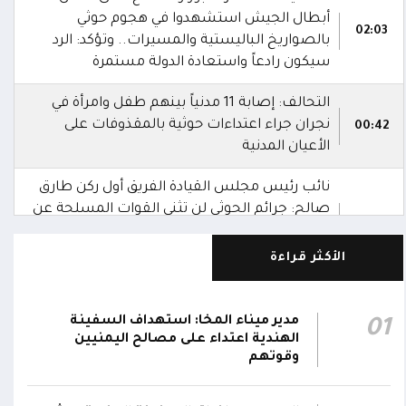
أبطال الجيش استشهدوا في هجوم حوثي
02:03
بالصواريخ الباليستية والمسيرات.. وتؤكد: الرد
سيكون رادعاً واستعادة الدولة مستمرة
التحالف: إصابة 11 مدنياً بينهم طفل وامرأة في
نجران جراء اعتداءات حوثية بالمقذوفات على
00:42
الأعيان المدنية
نائب رئيس مجلس القيادة الفريق أول ركن طارق
صالح: جرائم الحوثي لن تثني القوات المسلحة عن
00:29
أداء واجبها الوطني واستعادة الدولة وعاصمتها
صنعاء
الأكثر قراءة
نائب رئيس مجلس القيادة الفريق أول ركن طارق
صالح يشيد بالروح القتالية العالية لكافة منتسبي
مدير ميناء المخا: استهداف السفينة
01
00:28
الفرقتين الأولى والثالثة وحسن التعامل مع
الهندية اعتداء على مصالح اليمنيين
وقوتهم
الموقف وثبات المقاتلين في مواقعهم
الفريق أول ركن طارق صالح يعزي في اتصالين