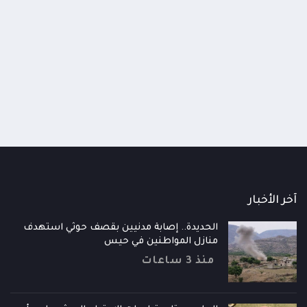
اومة الوطنية تودع اثنين من أبطال
قائد محور الحديدة : خسارتنا 
رية إلى فردوس الشهداء في المخا
وحيش لن تزيدنا إلا إصرارا لاست
ذ شهر
منذ شهر
آخر الأخبار
الحديدة.. إصابة مدنيين بقصف حوثي استهدف
منازل المواطنين في حيس
منذ 3 ساعات