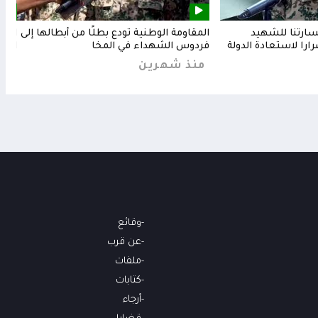
خسارتنا للشهيد
المقاومة الوطنية تودع بطلًا من أبطالها إلى
المق
رارا لاستعادة الدولة
فردوس الشهداء في المخا
البح
منذ شهرين
من
وقائع
عن قرب
ملفات
كتابات
أرجاء