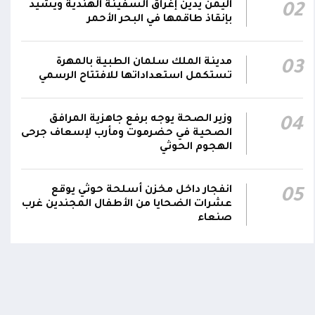
اليمن يدين إغراق السفينة الهندية ويشيد
02
هاتفيين قائدي الفرقتين الأولى والثالثة طوارئ في
00:26
بإنقاذ طاقمها في البحر الأحمر
استشهاد عدد من الأبطال بالهجوم الحوثي الغادر
اللجنة الأمنية بحضرموت تدين هجوم مليشيا
مدينة الملك سلمان الطبية بالمهرة
03
تستكمل استعداداتها للافتتاح الرسمي
الحوثي على القوات المسلحة وتؤكد استمرار
00:21
العمليات الأمنية والعسكرية لحماية الأمن
والاستقرار
وزير الصحة يوجه برفع جاهزية المرافق
04
الصحية في حضرموت ومأرب لإسعاف جرحى
جدد #المكتب_السياسي تمسكه بمواصلة النضال
الهجوم الحوثي
إلى جانب الشعب اليمني وقوى الصف الجمهوري،
اومة الوطنية تودع بتشييع رسمي
تشييع مهيب لجثمان الشهيد ا
23:05
مؤكداً الاستعداد لتقديم التضحيات حتى تحرير
ي الشهيد الظاهري
العميد يحيى وحيش قائد الفرقة
انفجار داخل مخزن أسلحة حوثي يوقع
05
مقاومة وطنية إلى مثواه الأخير
البلاد واستعادة العاصمة صنعاء وإنهاء الانقلاب
ذ شهر
عشرات الضحايا من الأطفال المجندين غرب
منذ شهر
صنعاء