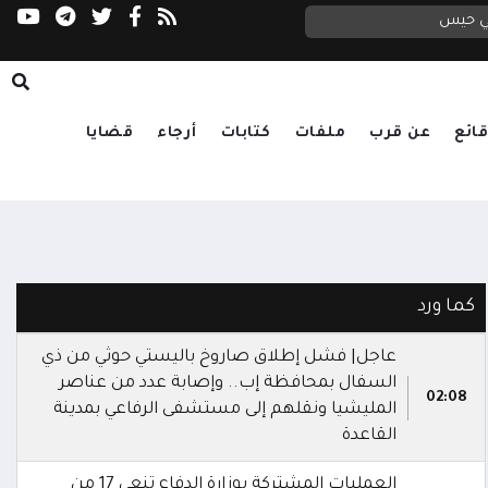
في حيس
ائع
عن قرب
ملفات
كتابات
أرجاء
قضايا
كما ورد
عاجل| فشل إطلاق صاروخ باليستي حوثي من ذي
السفال بمحافظة إب.. وإصابة عدد من عناصر
02:08
المليشيا ونقلهم إلى مستشفى الرفاعي بمدينة
القاعدة
العمليات المشتركة بوزارة الدفاع تنعى 17 من