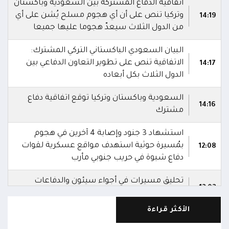
اتفاقية الدفاع المشتركة بين السعودية وباكستان
وتركيا تنص على أن أي هجوم مسلح يُشن على أي
14:19
من الدول الثلاث سيعدّ هجوما عليها جميعا
البيان السعودي الباكستاني التركي المشترك:
الاتفاقية تنص على تطوير التعاون الدفاعي بين
14:17
الدول الثلاث بكل أبعاده
السعودية وباكستان وتركيا توقع اتفاقية دفاع
14:16
مشترك
استشهاد 3 جنود وإصابة 4 آخرين في هجوم
بمُسيرة حوثية استهدف مواقع عسكرية لقوات
12:08
دفاع شبوة في حريب جنوبي مأرب
تحليق مسيرات في أجواء سيئون والدفاعات
12:02
تتصدى لها
الأكثر قراءة
صاروخ حوثي يستهدف مخيماً للنازحين في مأرب
ويصيب عدداً منهم.. وصاروخ آخر يطول تجمعات