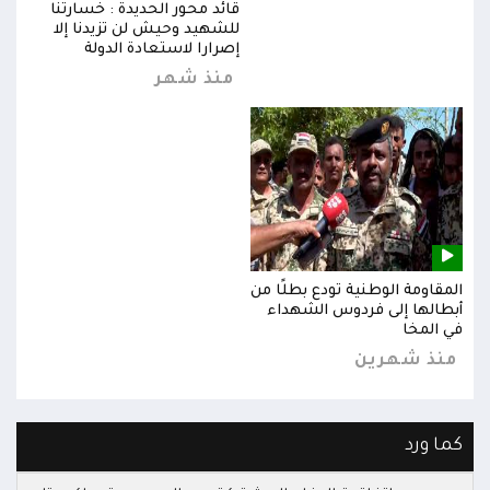
قائد محور الحديدة : خسارتنا
للشهيد وحيش لن تزيدنا إلا
إصرارا لاستعادة الدولة
منذ شهر
المقاومة الوطنية تودع بطلًا من
المق
أبطالها إلى فردوس الشهداء
أبطا
في المخا
في ا
منذ شهرين
من
كما ورد