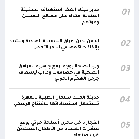
11:57
سكنية
مدير ميناء المخا: استهداف السفينة
01
الهندية اعتداء على مصالح اليمنيين
تلفزيون حكومي: الدفاعات الجوية تُسقط مسيرات
وقوتهم
11:54
حوثية أُطلقت باتجاه مدينة مأرب
اليمن يدين إغراق السفينة الهندية ويشيد
02
عاجل| فشل إطلاق صاروخ باليستي حوثي من ذي
بإنقاذ طاقمها في البحر الأحمر
السفال بمحافظة إب.. وإصابة عدد من عناصر
02:08
المليشيا ونقلهم إلى مستشفى الرفاعي بمدينة
القاعدة
وزير الصحة يوجه برفع جاهزية المرافق
03
الصحية في حضرموت ومأرب لإسعاف
جرحى الهجوم الحوثي
مدينة الملك سلمان الطبية بالمهرة
04
تستكمل استعداداتها للافتتاح الرسمي
انفجار داخل مخزن أسلحة حوثي يوقع
05
عشرات الضحايا من الأطفال المجندين
غرب صنعاء