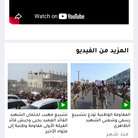
المزيد من الفيديو
يد
المقاومة الوطنية تودع بتشييع
تشييع مهيب لجثمان الشهيد
المق
ائد
رسمي وشعبي الشهيد
القائد العميد يحيى وحيش قائد
رسم
إلى
الظاهري
الفرقة الأولى مقاومة وطنية إلى
الظا
مثواه الأخير
منذ شهر
من