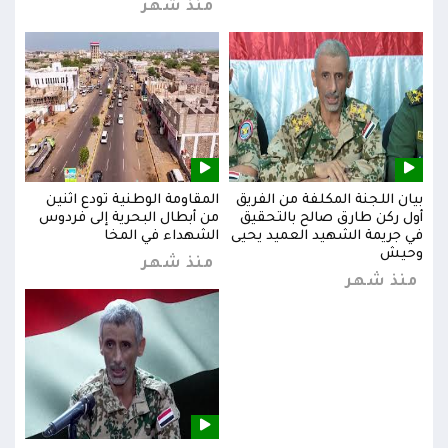
منذ شهر
بيان اللجنة المكلفة من الفريق
المقاومة الوطنية تودع اثنين
بيان
س
أول ركن طارق صالح بالتحقيق
من أبطال البحرية إلى فردوس
أول 
في جريمة الشهيد العميد يحيى
الشهداء في المخا
في ج
وحيش
وحي
منذ شهر
منذ شهر
من