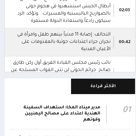
أبطال الجيش استشهدوا في هجوم حوثي
02:03
بالصواريخ الباليستية والمسيرات.. وتؤكد: الرد
سيكون رادعاً واستعادة الدولة مستمرة
التحالف: إصابة 11 مدنياً بينهم طفل وامرأة في
نجران جراء اعتداءات حوثية بالمقذوفات على
00:42
الأعيان المدنية
نائب رئيس مجلس القيادة الفريق أول ركن طارق
صالح: جرائم الحوثي لن تثني القوات المسلحة عن
00:29
أداء واجبها الوطني واستعادة الدولة وعاصمتها
صنعاء
الأكثر قراءة
نائب رئيس مجلس القيادة الفريق أول ركن طارق
صالح يشيد بالروح القتالية العالية لكافة منتسبي
مدير ميناء المخا: استهداف السفينة
01
00:28
الفرقتين الأولى والثالثة وحسن التعامل مع
الهندية اعتداء على مصالح اليمنيين
وقوتهم
الموقف وثبات المقاتلين في مواقعهم
الفريق أول ركن طارق صالح يعزي في اتصالين