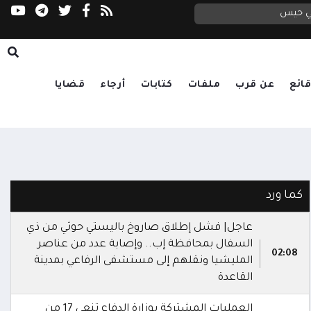
في حيس
ائع
عن قرب
ملفات
كتابات
أرجاء
قضايا
كما ورد
عاجل| فشل إطلاق صاروخ باليستي حوثي من ذي
السفال بمحافظة إب.. وإصابة عدد من عناصر
02:08
المليشيا ونقلهم إلى مستشفى الرفاعي بمدينة
القاعدة
العمليات المشتركة بوزارة الدفاع تنعى 17 من