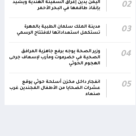
اليمن يدين إغراق السفينة الهندية ويشيد
02
هاتفيين قائدي الفرقتين الأولى والثالثة طوارئ في
00:26
بإنقاذ طاقمها في البحر الأحمر
استشهاد عدد من الأبطال بالهجوم الحوثي الغادر
اللجنة الأمنية بحضرموت تدين هجوم مليشيا
مدينة الملك سلمان الطبية بالمهرة
03
تستكمل استعداداتها للافتتاح الرسمي
الحوثي على القوات المسلحة وتؤكد استمرار
00:21
العمليات الأمنية والعسكرية لحماية الأمن
والاستقرار
وزير الصحة يوجه برفع جاهزية المرافق
04
الصحية في حضرموت ومأرب لإسعاف جرحى
جدد #المكتب_السياسي تمسكه بمواصلة النضال
الهجوم الحوثي
إلى جانب الشعب اليمني وقوى الصف الجمهوري،
اومة الوطنية تودع بتشييع رسمي
تشييع مهيب لجثمان الشهيد ا
23:05
مؤكداً الاستعداد لتقديم التضحيات حتى تحرير
ي الشهيد الظاهري
العميد يحيى وحيش قائد الفرقة
انفجار داخل مخزن أسلحة حوثي يوقع
05
مقاومة وطنية إلى مثواه الأخير
البلاد واستعادة العاصمة صنعاء وإنهاء الانقلاب
ذ شهر
عشرات الضحايا من الأطفال المجندين غرب
منذ شهر
صنعاء