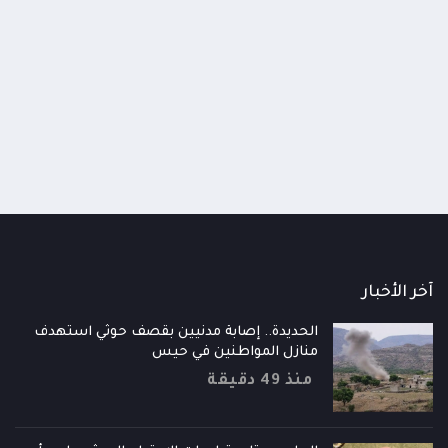
اومة الوطنية تودع اثنين من أبطال
قائد محور الحديدة : خسارتنا 
رية إلى فردوس الشهداء في المخا
وحيش لن تزيدنا إلا إصرارا لاست
ذ شهر
منذ شهر
آخر الأخبار
الحديدة.. إصابة مدنيين بقصف حوثي استهدف
منازل المواطنين في حيس
منذ 49 دقيقة