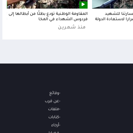
خسارتنا للشهيد
المقاومة الوطنية تودع بطلًا من أبطالها إلى
المق
رارا لاستعادة الدولة
فردوس الشهداء في المخا
البح
منذ شهرين
من
وقائع
عن قرب
ملفات
كتابات
أرجاء