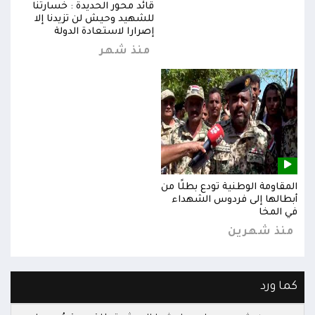
قائد محور الحديدة : خسارتنا
للشهيد وحيش لن تزيدنا إلا
إصرارا لاستعادة الدولة
منذ شهر
المقاومة الوطنية تودع بطلًا من
المق
أبطالها إلى فردوس الشهداء
أبطا
في المخا
في ا
منذ شهرين
من
كما ورد