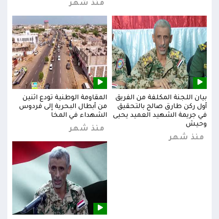
منذ شهر
بيان اللجنة المكلفة من الفريق
المقاومة الوطنية تودع اثنين
بيان
س
أول ركن طارق صالح بالتحقيق
من أبطال البحرية إلى فردوس
أول 
في جريمة الشهيد العميد يحيى
الشهداء في المخا
في ج
وحيش
وحي
منذ شهر
منذ شهر
من