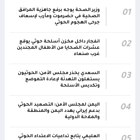
قصف حوثي عشوائي بالسلاح الثقيل يستهدف
وزير الصحة يوجه برفع جاهزية المرافق
01
مناطق مآهولة بقرى المعزوب والعبارى في
15:35
الصحية في حضرموت ومأرب لإسعاف
محافظة الضالع
جرحى الهجوم الحوثي
محور تعز: تجدد الاشتباكات في مختلف الجبهات..
12:22
انفجار داخل مخزن أسلحة حوثي يوقع
02
والجيش يقصف مواقع حوثية ويتصدى للمسيرات
عشرات الضحايا من الأطفال المجندين
غرب صنعاء
السعدي يحذر مجلس الأمن: الحوثيون
03
يستغلون التهدئة لإعادة التموضع
وتكديس الأسلحة
اليمن لمجلس الأمن: التصعيد الحوثي
04
بدعم إيراني يهدد اليمن والمنطقة
والملاحة الدولية
العليمي يتابع تداعيات الاعتداء الحوثي
05