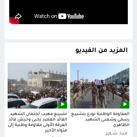
المزيد من الفيديو
يد
المقاومة الوطنية تودع بتشييع
تشييع مهيب لجثمان الشهيد
المق
ائد
رسمي وشعبي الشهيد
القائد العميد يحيى وحيش قائد
رسم
إلى
الظاهري
الفرقة الأولى مقاومة وطنية إلى
الظا
مثواه الأخير
منذ شهر
من