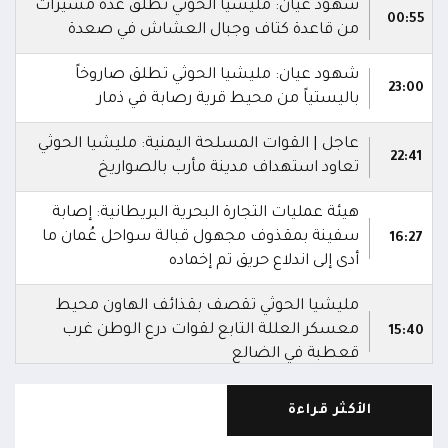
شهود عيان: مليشيا الحوثي تطلق عدة مُسيرات
00:55
من قاعدة كتاف وجبال العشاش في صعدة
شهود عيان: مليشيا الحوثي تطلق صاروخاً
23:00
باليستياً من محيط قرية رصابة في ذمار
عاجل | القوات المسلحة اليمنية: مليشيا الحوثي
22:41
تعاود استهداف مدينة مأرب بالصواريخ
هيئة عمليات التجارة البحرية البريطانية: إصابة
سفينة بمقذوف مجهول قبالة سواحل عُمان ما
16:27
أدى إلى اندلاع حريق تم إخماده
مليشيا الحوثي تقصف بقذائف الهاون محيط
معسكر العللة التابع لقوات درع الوطن غرب
15:40
قعطبة في الضالع
مليشيا الحوثي تقصف أحياء سكنية غرب قعطبة
الأكثر قراءة
15:37
في الضالع